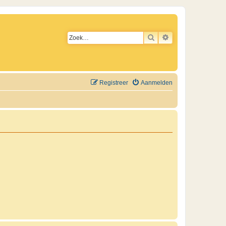
ZOEK
UITGEBREID ZO
Registreer
Aanmelden