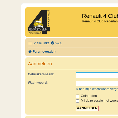
Renault 4 Clu
Renault 4 Club Nederlan
Snelle links
V&A
Forumoverzicht
Aanmelden
Gebruikersnaam:
Wachtwoord:
Ik ben mijn wachtwoord verg
Onthouden
Mij deze sessie niet weerg