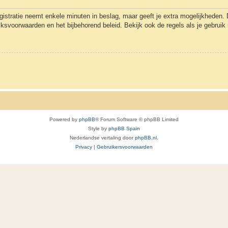
gistratie neemt enkele minuten in beslag, maar geeft je extra mogelijkheden
uiksvoorwaarden en het bijbehorend beleid. Bekijk ook de regels als je gebrui
Powered by
phpBB
® Forum Software © phpBB Limited
Style by
phpBB Spain
Nederlandse vertaling door
phpBB.nl
.
Privacy
|
Gebruikersvoorwaarden