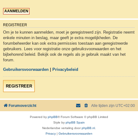
REGISTREER
Om je te kunnen aanmelden, moet je geregistreerd zijn. Registratie neemt
enkele minuten in beslag, maar geeft je extra mogelijkheden. De
forumbeheerder kan ook extra permissies toestaan aan geregistreerde
gebruikers. Lees voor registratie onze gebruiksvoorwaarden en het
bijbehorend beleid. Bekijk ook de regels als je gebruik maakt van het
forum.
Gebruikersvoorwaarden
|
Privacybeleid
REGISTREER
Forumoverzicht
Alle tijden zijn
UTC+02:00
Powered by
phpBB
® Forum Software © phpBB Limited
Style by
phpBB Spain
Nederlandse vertaling door
phpBB.nl
.
Privacy
|
Gebruikersvoorwaarden