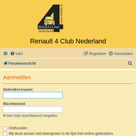
Renault 4 Club Nederland
V&A
Registreer
Aanmelden
Z
Forumoverzicht
o
Aanmelden
e
k
Gebruikersnaam:
Wachtwoord:
Ik ben mijn wachtwoord vergeten
Onthouden
Mij deze sessie niet weergeven in de lijst met online gebruikers