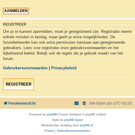
REGISTREER
Om je te kunnen aanmelden, moet je geregistreerd zijn. Registratie neemt
enkele minuten in beslag, maar geeft je extra mogelijkheden. De
forumbeheerder kan ook extra permissies toestaan aan geregistreerde
gebruikers. Lees voor registratie onze gebruiksvoorwaarden en het
bijbehorend beleid. Bekijk ook de regels als je gebruik maakt van het
forum.
Gebruikersvoorwaarden
|
Privacybeleid
REGISTREER
Forumoverzicht
Alle tijden zijn
UTC+02:00
Powered by
phpBB
® Forum Software © phpBB Limited
Style by
phpBB Spain
Nederlandse vertaling door
phpBB.nl
.
Privacy
|
Gebruikersvoorwaarden