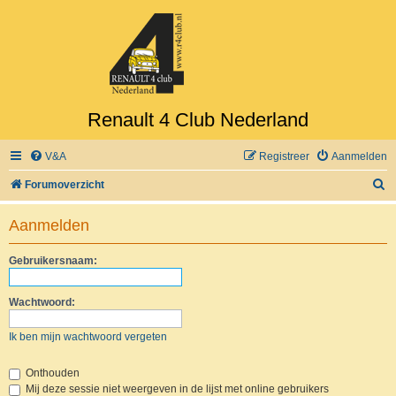
Renault 4 Club Nederland
V&A
Registreer
Aanmelden
Z
Forumoverzicht
o
Aanmelden
e
k
Gebruikersnaam:
Wachtwoord:
Ik ben mijn wachtwoord vergeten
Onthouden
Mij deze sessie niet weergeven in de lijst met online gebruikers