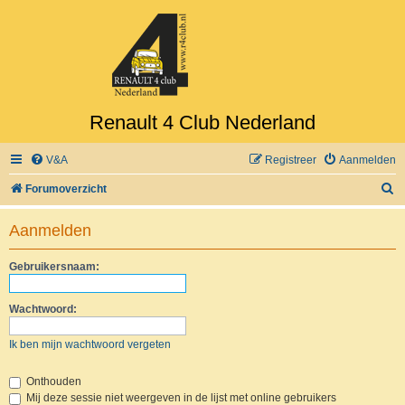
Renault 4 Club Nederland
V&A
Registreer
Aanmelden
Z
Forumoverzicht
o
Aanmelden
e
k
Gebruikersnaam:
Wachtwoord:
Ik ben mijn wachtwoord vergeten
Onthouden
Mij deze sessie niet weergeven in de lijst met online gebruikers