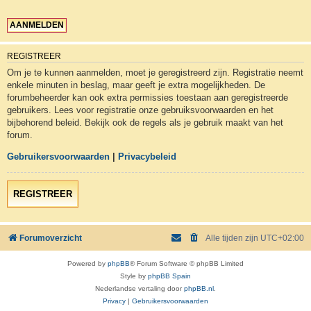
REGISTREER
Om je te kunnen aanmelden, moet je geregistreerd zijn. Registratie neemt
enkele minuten in beslag, maar geeft je extra mogelijkheden. De
forumbeheerder kan ook extra permissies toestaan aan geregistreerde
gebruikers. Lees voor registratie onze gebruiksvoorwaarden en het
bijbehorend beleid. Bekijk ook de regels als je gebruik maakt van het
forum.
Gebruikersvoorwaarden
|
Privacybeleid
REGISTREER
Forumoverzicht
Alle tijden zijn
UTC+02:00
Powered by
phpBB
® Forum Software © phpBB Limited
Style by
phpBB Spain
Nederlandse vertaling door
phpBB.nl
.
Privacy
|
Gebruikersvoorwaarden