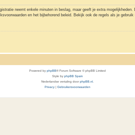
gistratie neemt enkele minuten in beslag, maar geeft je extra mogelijkheden
uiksvoorwaarden en het bijbehorend beleid. Bekijk ook de regels als je gebrui
Powered by
phpBB
® Forum Software © phpBB Limited
Style by
phpBB Spain
Nederlandse vertaling door
phpBB.nl
.
Privacy
|
Gebruikersvoorwaarden