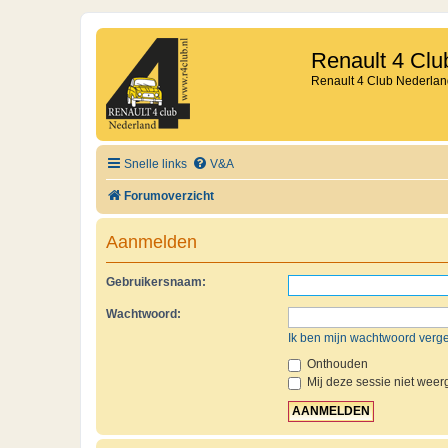
Renault 4 Clu
Renault 4 Club Nederlan
Snelle links
V&A
Forumoverzicht
Aanmelden
Gebruikersnaam:
Wachtwoord:
Ik ben mijn wachtwoord verg
Onthouden
Mij deze sessie niet weerg