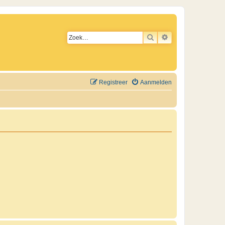
ZOEK
UITGEBREID ZO
Registreer
Aanmelden