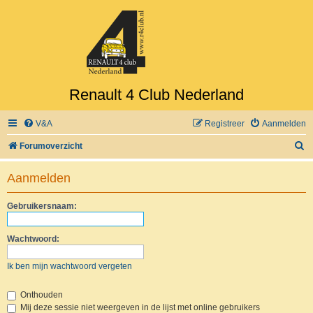
Renault 4 Club Nederland
V&A
Registreer
Aanmelden
Z
Forumoverzicht
o
Aanmelden
e
k
Gebruikersnaam:
Wachtwoord:
Ik ben mijn wachtwoord vergeten
Onthouden
Mij deze sessie niet weergeven in de lijst met online gebruikers