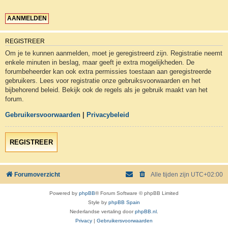
REGISTREER
Om je te kunnen aanmelden, moet je geregistreerd zijn. Registratie neemt
enkele minuten in beslag, maar geeft je extra mogelijkheden. De
forumbeheerder kan ook extra permissies toestaan aan geregistreerde
gebruikers. Lees voor registratie onze gebruiksvoorwaarden en het
bijbehorend beleid. Bekijk ook de regels als je gebruik maakt van het
forum.
Gebruikersvoorwaarden
|
Privacybeleid
REGISTREER
Forumoverzicht
Alle tijden zijn
UTC+02:00
Powered by
phpBB
® Forum Software © phpBB Limited
Style by
phpBB Spain
Nederlandse vertaling door
phpBB.nl
.
Privacy
|
Gebruikersvoorwaarden