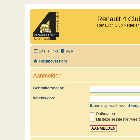
Renault 4 Clu
Renault 4 Club Nederlan
Snelle links
V&A
Forumoverzicht
Aanmelden
Gebruikersnaam:
Wachtwoord:
Ik ben mijn wachtwoord verg
Onthouden
Mij deze sessie niet weerg