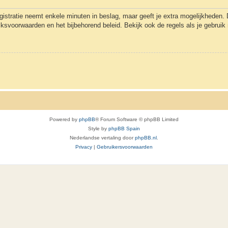
gistratie neemt enkele minuten in beslag, maar geeft je extra mogelijkheden
uiksvoorwaarden en het bijbehorend beleid. Bekijk ook de regels als je gebrui
Powered by
phpBB
® Forum Software © phpBB Limited
Style by
phpBB Spain
Nederlandse vertaling door
phpBB.nl
.
Privacy
|
Gebruikersvoorwaarden