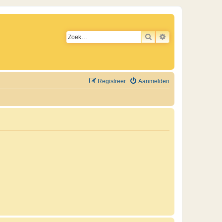
ZOEK
UITGEBREID ZO
Registreer
Aanmelden