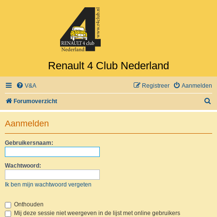
Renault 4 Club Nederland
V&A
Registreer
Aanmelden
Z
Forumoverzicht
o
Aanmelden
e
k
Gebruikersnaam:
Wachtwoord:
Ik ben mijn wachtwoord vergeten
Onthouden
Mij deze sessie niet weergeven in de lijst met online gebruikers