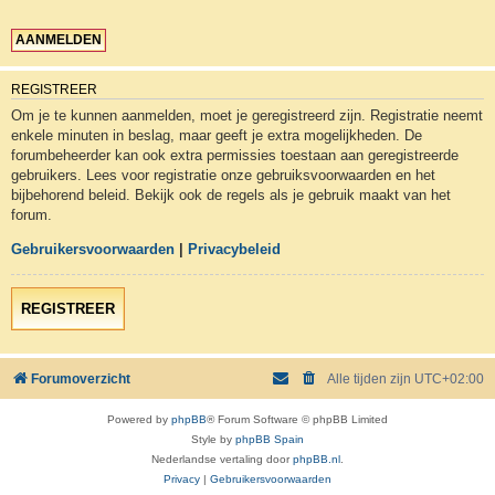
REGISTREER
Om je te kunnen aanmelden, moet je geregistreerd zijn. Registratie neemt
enkele minuten in beslag, maar geeft je extra mogelijkheden. De
forumbeheerder kan ook extra permissies toestaan aan geregistreerde
gebruikers. Lees voor registratie onze gebruiksvoorwaarden en het
bijbehorend beleid. Bekijk ook de regels als je gebruik maakt van het
forum.
Gebruikersvoorwaarden
|
Privacybeleid
REGISTREER
Forumoverzicht
Alle tijden zijn
UTC+02:00
Powered by
phpBB
® Forum Software © phpBB Limited
Style by
phpBB Spain
Nederlandse vertaling door
phpBB.nl
.
Privacy
|
Gebruikersvoorwaarden