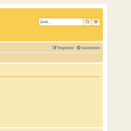
ZOEK
UITGEBREID ZO
Registreer
Aanmelden