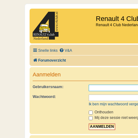
Renault 4 Clu
Renault 4 Club Nederlan
Snelle links
V&A
Forumoverzicht
Aanmelden
Gebruikersnaam:
Wachtwoord:
Ik ben mijn wachtwoord verg
Onthouden
Mij deze sessie niet weerg