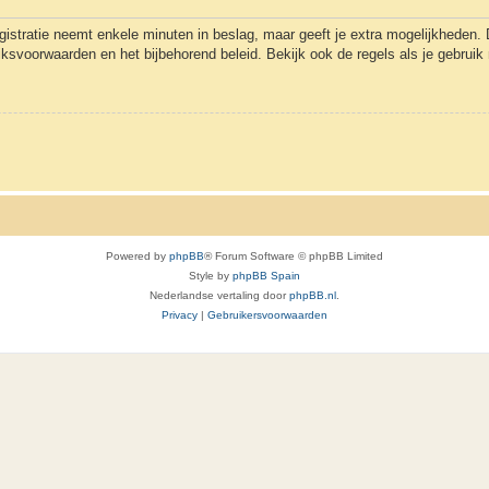
gistratie neemt enkele minuten in beslag, maar geeft je extra mogelijkheden
uiksvoorwaarden en het bijbehorend beleid. Bekijk ook de regels als je gebrui
Powered by
phpBB
® Forum Software © phpBB Limited
Style by
phpBB Spain
Nederlandse vertaling door
phpBB.nl
.
Privacy
|
Gebruikersvoorwaarden