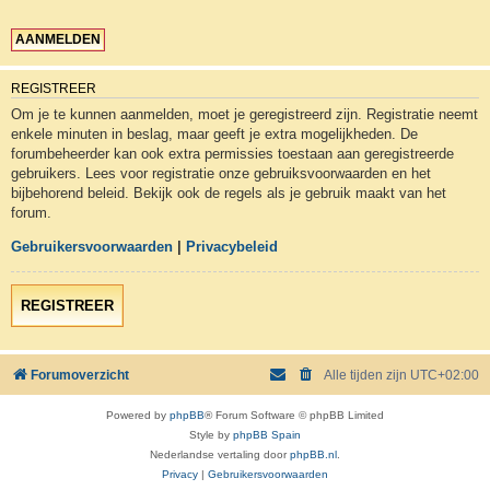
REGISTREER
Om je te kunnen aanmelden, moet je geregistreerd zijn. Registratie neemt
enkele minuten in beslag, maar geeft je extra mogelijkheden. De
forumbeheerder kan ook extra permissies toestaan aan geregistreerde
gebruikers. Lees voor registratie onze gebruiksvoorwaarden en het
bijbehorend beleid. Bekijk ook de regels als je gebruik maakt van het
forum.
Gebruikersvoorwaarden
|
Privacybeleid
REGISTREER
Forumoverzicht
Alle tijden zijn
UTC+02:00
Powered by
phpBB
® Forum Software © phpBB Limited
Style by
phpBB Spain
Nederlandse vertaling door
phpBB.nl
.
Privacy
|
Gebruikersvoorwaarden