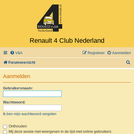
Renault 4 Club Nederland
V&A
Registreer
Aanmelden
Z
Forumoverzicht
o
Aanmelden
e
k
Gebruikersnaam:
Wachtwoord:
Ik ben mijn wachtwoord vergeten
Onthouden
Mij deze sessie niet weergeven in de lijst met online gebruikers