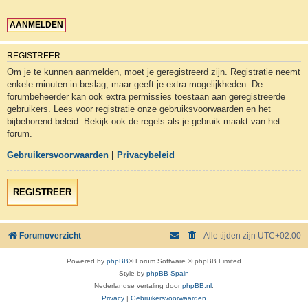
REGISTREER
Om je te kunnen aanmelden, moet je geregistreerd zijn. Registratie neemt
enkele minuten in beslag, maar geeft je extra mogelijkheden. De
forumbeheerder kan ook extra permissies toestaan aan geregistreerde
gebruikers. Lees voor registratie onze gebruiksvoorwaarden en het
bijbehorend beleid. Bekijk ook de regels als je gebruik maakt van het
forum.
Gebruikersvoorwaarden
|
Privacybeleid
REGISTREER
Forumoverzicht
Alle tijden zijn
UTC+02:00
Powered by
phpBB
® Forum Software © phpBB Limited
Style by
phpBB Spain
Nederlandse vertaling door
phpBB.nl
.
Privacy
|
Gebruikersvoorwaarden