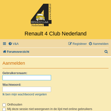
Renault 4 Club Nederland
V&A
Registreer
Aanmelden
Z
Forumoverzicht
o
Aanmelden
e
k
Gebruikersnaam:
Wachtwoord:
Ik ben mijn wachtwoord vergeten
Onthouden
Mij deze sessie niet weergeven in de lijst met online gebruikers