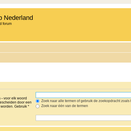
b Nederland
d forum
n
-
voor elk woord
Zoek naar alle termen of gebruik de zoekopdracht zoals h
gescheiden door een
Zoek naar één van de termen
worden. Gebruik *