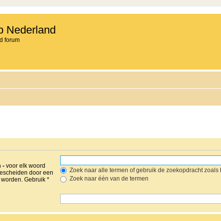
b Nederland
d forum
n
-
voor elk woord
Zoek naar alle termen of gebruik de zoekopdracht zoals h
gescheiden door een
Zoek naar één van de termen
worden. Gebruik *