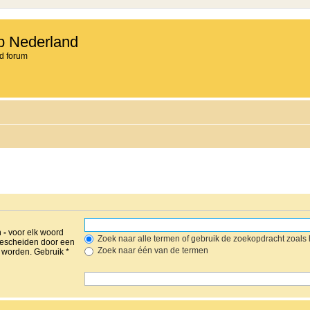
b Nederland
d forum
n
-
voor elk woord
Zoek naar alle termen of gebruik de zoekopdracht zoals h
gescheiden door een
Zoek naar één van de termen
worden. Gebruik *