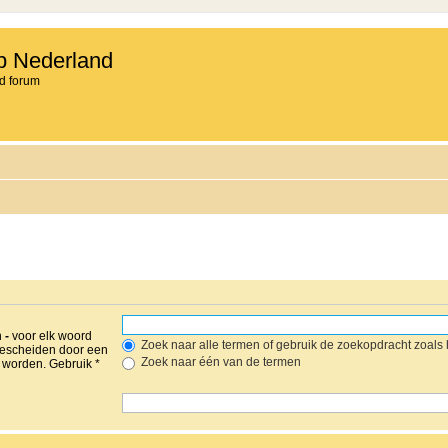
b Nederland
d forum
n
-
voor elk woord
Zoek naar alle termen of gebruik de zoekopdracht zoals h
gescheiden door een
Zoek naar één van de termen
worden. Gebruik *