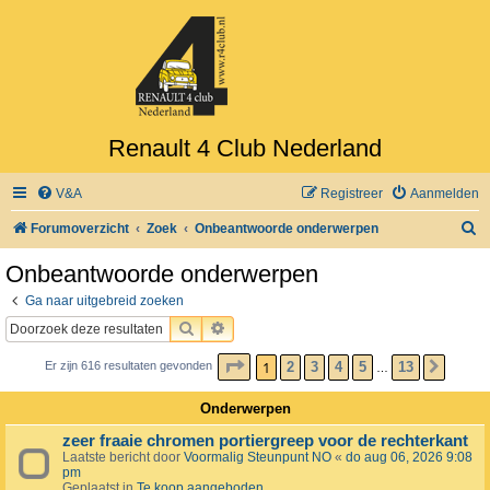
Renault 4 Club Nederland
V&A
Registreer
Aanmelden
Z
Forumoverzicht
Zoek
Onbeantwoorde onderwerpen
o
Onbeantwoorde onderwerpen
e
Ga naar uitgebreid zoeken
k
ZOEK
UITGEBREID ZOEKEN
PAGINA
1
VAN
13
1
2
3
4
5
13
Er zijn 616 resultaten gevonden
VOLG
…
Onderwerpen
zeer fraaie chromen portiergreep voor de rechterkant
Laatste bericht door
Voormalig Steunpunt NO
«
do aug 06, 2026 9:08
pm
Geplaatst in
Te koop aangeboden