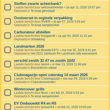
Stoffen zwarte achterbank?
Laatste bericht door
eelcovanheerde
«
za apr 11, 2026 10:07 pm
Geplaatst in
Te koop gevraagd
Onstoorset in orginele verpakking
Laatste bericht door
RVIER
«
di apr 07, 2026 3:04 pm
Geplaatst in
Te koop aangeboden
Carburateur afstellen
Laatste bericht door
boogaerdt
«
za apr 04, 2026 11:15 am
Geplaatst in
Ontsteking
Landmarken 2026
Laatste bericht door
Boalder1972
«
ma mar 30, 2026 4:41 pm
Geplaatst in
Het 2021 Jubileum R4 Landmark rally evenement
verschil zenith 32 if7 en zenith 32if2
Laatste bericht door
benr4
«
vr mar 13, 2026 11:00 pm
Geplaatst in
Brandstof en uitlaat
Clubmagazijn open zaterdag 14 maart 2026
Laatste bericht door
Clubmagazijn
«
ma mar 09, 2026 6:06 pm
Geplaatst in
Clubevenementen
Wintercover grille
Laatste bericht door
Boss
«
wo feb 25, 2026 5:53 pm
Geplaatst in
Te koop aangeboden
EV Ombouwkit R4 en R5
Laatste bericht door
ervaar.R4
«
zo feb 15, 2026 10:00 pm