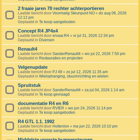
2 fraaie jaren 70 rechter achterportieren
Laatste bericht door
Voormalig Steunpunt NO
«
do aug 06, 2026
12:12 pm
Geplaatst in
Te koop aangeboden
Concept R4 JP4x4
Laatste bericht door
ervaar.R4
«
vr jul 31, 2026 12:34 pm
Geplaatst in
Diversen
Renault4
Laatste bericht door
SanderRenault4
«
wo jul 22, 2026 7:50 pm
Geplaatst in
Restauraties en projecten
Velgenupdate
Laatste bericht door
PJ 49
«
zo jul 12, 2026 11:35 am
Geplaatst in
Wielophanging, stuurinrichting en wielen
Spruitstuk
Laatste bericht door
SanderRenault4
«
za jul 04, 2026 1:14 am
Geplaatst in
Te koop gevraagd
documentatie R4 en R6
Laatste bericht door
RVIER
«
wo jun 24, 2026 11:14 pm
Geplaatst in
Te koop aangeboden
R4 GTL 1.1. 1992
Laatste bericht door
Holtenlon
«
ma jun 22, 2026 10:10 pm
Geplaatst in
Te koop aangeboden
Middelste voorste bumpersteunen