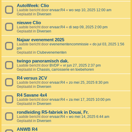
AutoWeek: Clio
Laatste bericht door
ervaar.R4
«
wo sep 10, 2025 12:00 am
Geplaatst in
Diversen
nieuwe Clio
Laatste bericht door
ervaar.R4
«
di sep 09, 2025 2:00 pm
Geplaatst in
Diversen
Najaar evenement 2025
Laatste bericht door
evenementencommissie
«
do jul 03, 2025 1:56
pm
Geplaatst in
Clubevenementen
twingo panoramisch dak.
Laatste bericht door
BVDP
«
vr jun 27, 2025 2:37 pm
Geplaatst in
Chassis, carrosserie en toebehoren
R4 versus 2CV
Laatste bericht door
ervaar.R4
«
zo mei 25, 2025 8:30 pm
Geplaatst in
Diversen
R4 Savane 4x4
Laatste bericht door
ervaar.R4
«
za mei 17, 2025 10:00 pm
Geplaatst in
Diversen
rondleiding R5-fabriek in Douai, Fr.
Laatste bericht door
ervaar.R4
«
wo mei 14, 2025 6:44 am
Geplaatst in
Diversen
ANWB R4