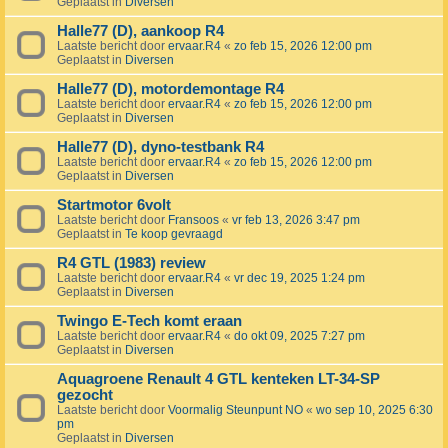
Geplaatst in
Diversen
Halle77 (D), aankoop R4
Laatste bericht door
ervaar.R4
«
zo feb 15, 2026 12:00 pm
Geplaatst in
Diversen
Halle77 (D), motordemontage R4
Laatste bericht door
ervaar.R4
«
zo feb 15, 2026 12:00 pm
Geplaatst in
Diversen
Halle77 (D), dyno-testbank R4
Laatste bericht door
ervaar.R4
«
zo feb 15, 2026 12:00 pm
Geplaatst in
Diversen
Startmotor 6volt
Laatste bericht door
Fransoos
«
vr feb 13, 2026 3:47 pm
Geplaatst in
Te koop gevraagd
R4 GTL (1983) review
Laatste bericht door
ervaar.R4
«
vr dec 19, 2025 1:24 pm
Geplaatst in
Diversen
Twingo E-Tech komt eraan
Laatste bericht door
ervaar.R4
«
do okt 09, 2025 7:27 pm
Geplaatst in
Diversen
Aquagroene Renault 4 GTL kenteken LT-34-SP
gezocht
Laatste bericht door
Voormalig Steunpunt NO
«
wo sep 10, 2025 6:30
pm
Geplaatst in
Diversen