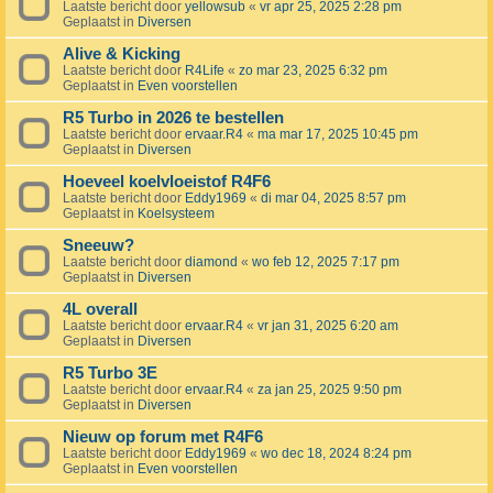
Laatste bericht door
yellowsub
«
vr apr 25, 2025 2:28 pm
Geplaatst in
Diversen
Alive & Kicking
Laatste bericht door
R4Life
«
zo mar 23, 2025 6:32 pm
Geplaatst in
Even voorstellen
R5 Turbo in 2026 te bestellen
Laatste bericht door
ervaar.R4
«
ma mar 17, 2025 10:45 pm
Geplaatst in
Diversen
Hoeveel koelvloeistof R4F6
Laatste bericht door
Eddy1969
«
di mar 04, 2025 8:57 pm
Geplaatst in
Koelsysteem
Sneeuw?
Laatste bericht door
diamond
«
wo feb 12, 2025 7:17 pm
Geplaatst in
Diversen
4L overall
Laatste bericht door
ervaar.R4
«
vr jan 31, 2025 6:20 am
Geplaatst in
Diversen
R5 Turbo 3E
Laatste bericht door
ervaar.R4
«
za jan 25, 2025 9:50 pm
Geplaatst in
Diversen
Nieuw op forum met R4F6
Laatste bericht door
Eddy1969
«
wo dec 18, 2024 8:24 pm
Geplaatst in
Even voorstellen