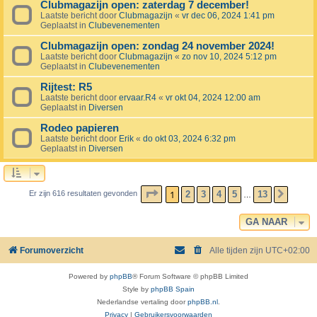
Clubmagazijn open: zaterdag 7 december!
Laatste bericht door
Clubmagazijn
«
vr dec 06, 2024 1:41 pm
Geplaatst in
Clubevenementen
Clubmagazijn open: zondag 24 november 2024!
Laatste bericht door
Clubmagazijn
«
zo nov 10, 2024 5:12 pm
Geplaatst in
Clubevenementen
Rijtest: R5
Laatste bericht door
ervaar.R4
«
vr okt 04, 2024 12:00 am
Geplaatst in
Diversen
Rodeo papieren
Laatste bericht door
Erik
«
do okt 03, 2024 6:32 pm
Geplaatst in
Diversen
PAGINA
1
VAN
13
1
2
3
4
5
13
Er zijn 616 resultaten gevonden
VOLG
…
GA NAAR
Forumoverzicht
Alle tijden zijn
UTC+02:00
Powered by
phpBB
® Forum Software © phpBB Limited
Style by
phpBB Spain
Nederlandse vertaling door
phpBB.nl
.
Privacy
|
Gebruikersvoorwaarden