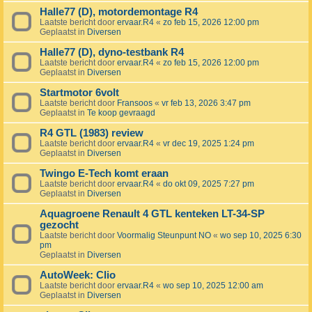
Halle77 (D), motordemontage R4
Laatste bericht door
ervaar.R4
«
zo feb 15, 2026 12:00 pm
Geplaatst in
Diversen
Halle77 (D), dyno-testbank R4
Laatste bericht door
ervaar.R4
«
zo feb 15, 2026 12:00 pm
Geplaatst in
Diversen
Startmotor 6volt
Laatste bericht door
Fransoos
«
vr feb 13, 2026 3:47 pm
Geplaatst in
Te koop gevraagd
R4 GTL (1983) review
Laatste bericht door
ervaar.R4
«
vr dec 19, 2025 1:24 pm
Geplaatst in
Diversen
Twingo E-Tech komt eraan
Laatste bericht door
ervaar.R4
«
do okt 09, 2025 7:27 pm
Geplaatst in
Diversen
Aquagroene Renault 4 GTL kenteken LT-34-SP
gezocht
Laatste bericht door
Voormalig Steunpunt NO
«
wo sep 10, 2025 6:30
pm
Geplaatst in
Diversen
AutoWeek: Clio
Laatste bericht door
ervaar.R4
«
wo sep 10, 2025 12:00 am
Geplaatst in
Diversen