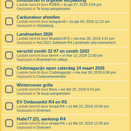
Onstoorset in orginele verpakking
Laatste bericht door
RVIER
«
di apr 07, 2026 3:04 pm
Geplaatst in
Te koop aangeboden
Carburateur afstellen
Laatste bericht door
boogaerdt
«
za apr 04, 2026 11:15 am
Geplaatst in
Ontsteking
Landmarken 2026
Laatste bericht door
Boalder1972
«
ma mar 30, 2026 4:41 pm
Geplaatst in
Het 2021 Jubileum R4 Landmark rally evenement
verschil zenith 32 if7 en zenith 32if2
Laatste bericht door
benr4
«
vr mar 13, 2026 11:00 pm
Geplaatst in
Brandstof en uitlaat
Clubmagazijn open zaterdag 14 maart 2026
Laatste bericht door
Clubmagazijn
«
ma mar 09, 2026 6:06 pm
Geplaatst in
Clubevenementen
Wintercover grille
Laatste bericht door
Boss
«
wo feb 25, 2026 5:53 pm
Geplaatst in
Te koop aangeboden
EV Ombouwkit R4 en R5
Laatste bericht door
ervaar.R4
«
zo feb 15, 2026 10:00 pm
Geplaatst in
Diversen
Halle77 (D), aankoop R4
Laatste bericht door
ervaar.R4
«
zo feb 15, 2026 12:00 pm
Geplaatst in
Diversen