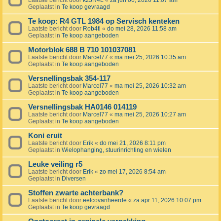
Laatste bericht door
kz3R4L
«
za jun 06, 2026 11:07 am
Geplaatst in
Te koop gevraagd
Te koop: R4 GTL 1984 op Servisch kenteken
Laatste bericht door
Rob4tl
«
do mei 28, 2026 11:58 am
Geplaatst in
Te koop aangeboden
Motorblok 688 B 710 101037081
Laatste bericht door
Marcel77
«
ma mei 25, 2026 10:35 am
Geplaatst in
Te koop aangeboden
Versnellingsbak 354-117
Laatste bericht door
Marcel77
«
ma mei 25, 2026 10:32 am
Geplaatst in
Te koop aangeboden
Versnellingsbak HA0146 014119
Laatste bericht door
Marcel77
«
ma mei 25, 2026 10:27 am
Geplaatst in
Te koop aangeboden
Koni eruit
Laatste bericht door
Erik
«
do mei 21, 2026 8:11 pm
Geplaatst in
Wielophanging, stuurinrichting en wielen
Leuke veiling r5
Laatste bericht door
Erik
«
zo mei 17, 2026 8:54 am
Geplaatst in
Diversen
Stoffen zwarte achterbank?
Laatste bericht door
eelcovanheerde
«
za apr 11, 2026 10:07 pm
Geplaatst in
Te koop gevraagd