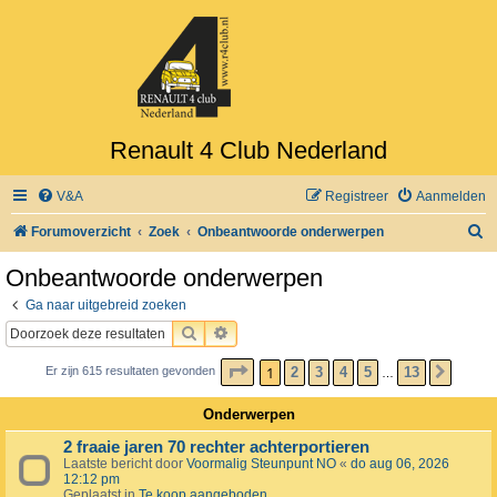
Renault 4 Club Nederland
V&A
Registreer
Aanmelden
Z
Forumoverzicht
Zoek
Onbeantwoorde onderwerpen
o
Onbeantwoorde onderwerpen
e
Ga naar uitgebreid zoeken
k
ZOEK
UITGEBREID ZOEKEN
PAGINA
1
VAN
13
1
2
3
4
5
13
Er zijn 615 resultaten gevonden
VOLG
…
Onderwerpen
2 fraaie jaren 70 rechter achterportieren
Laatste bericht door
Voormalig Steunpunt NO
«
do aug 06, 2026
12:12 pm
Geplaatst in
Te koop aangeboden