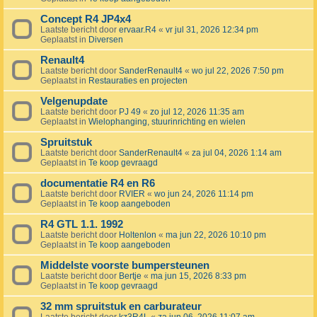
Concept R4 JP4x4
Laatste bericht door
ervaar.R4
«
vr jul 31, 2026 12:34 pm
Geplaatst in
Diversen
Renault4
Laatste bericht door
SanderRenault4
«
wo jul 22, 2026 7:50 pm
Geplaatst in
Restauraties en projecten
Velgenupdate
Laatste bericht door
PJ 49
«
zo jul 12, 2026 11:35 am
Geplaatst in
Wielophanging, stuurinrichting en wielen
Spruitstuk
Laatste bericht door
SanderRenault4
«
za jul 04, 2026 1:14 am
Geplaatst in
Te koop gevraagd
documentatie R4 en R6
Laatste bericht door
RVIER
«
wo jun 24, 2026 11:14 pm
Geplaatst in
Te koop aangeboden
R4 GTL 1.1. 1992
Laatste bericht door
Holtenlon
«
ma jun 22, 2026 10:10 pm
Geplaatst in
Te koop aangeboden
Middelste voorste bumpersteunen
Laatste bericht door
Bertje
«
ma jun 15, 2026 8:33 pm
Geplaatst in
Te koop gevraagd
32 mm spruitstuk en carburateur