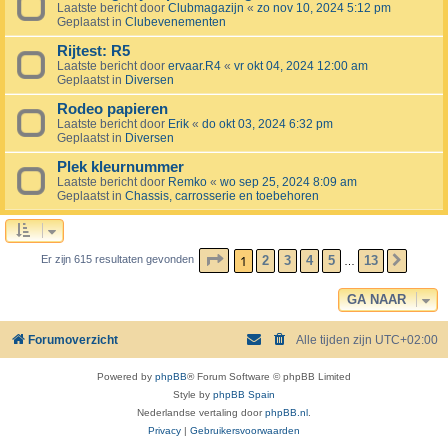
Laatste bericht door
Clubmagazijn
«
zo nov 10, 2024 5:12 pm
Geplaatst in
Clubevenementen
Rijtest: R5
Laatste bericht door
ervaar.R4
«
vr okt 04, 2024 12:00 am
Geplaatst in
Diversen
Rodeo papieren
Laatste bericht door
Erik
«
do okt 03, 2024 6:32 pm
Geplaatst in
Diversen
Plek kleurnummer
Laatste bericht door
Remko
«
wo sep 25, 2024 8:09 am
Geplaatst in
Chassis, carrosserie en toebehoren
PAGINA
1
VAN
13
1
2
3
4
5
13
Er zijn 615 resultaten gevonden
VOLG
…
GA NAAR
Forumoverzicht
Alle tijden zijn
UTC+02:00
Powered by
phpBB
® Forum Software © phpBB Limited
Style by
phpBB Spain
Nederlandse vertaling door
phpBB.nl
.
Privacy
|
Gebruikersvoorwaarden