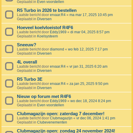
Geplaatst in
Even voorstellen
R5 Turbo in 2026 te bestellen
Laatste bericht door
ervaar.R4
«
ma mar 17, 2025 10:45 pm
Geplaatst in
Diversen
Hoeveel koelvloeistof R4F6
Laatste bericht door
Eddy1969
«
di mar 04, 2025 8:57 pm
Geplaatst in
Koelsysteem
Sneeuw?
Laatste bericht door
diamond
«
wo feb 12, 2025 7:17 pm
Geplaatst in
Diversen
4L overall
Laatste bericht door
ervaar.R4
«
vr jan 31, 2025 6:20 am
Geplaatst in
Diversen
R5 Turbo 3E
Laatste bericht door
ervaar.R4
«
za jan 25, 2025 9:50 pm
Geplaatst in
Diversen
Nieuw op forum met R4F6
Laatste bericht door
Eddy1969
«
wo dec 18, 2024 8:24 pm
Geplaatst in
Even voorstellen
Clubmagazijn open: zaterdag 7 december!
Laatste bericht door
Clubmagazijn
«
vr dec 06, 2024 1:41 pm
Geplaatst in
Clubevenementen
Clubmagazijn open: zondag 24 november 2024!