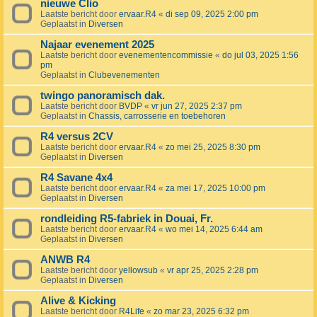
nieuwe Clio
Laatste bericht door
ervaar.R4
«
di sep 09, 2025 2:00 pm
Geplaatst in
Diversen
Najaar evenement 2025
Laatste bericht door
evenementencommissie
«
do jul 03, 2025 1:56
pm
Geplaatst in
Clubevenementen
twingo panoramisch dak.
Laatste bericht door
BVDP
«
vr jun 27, 2025 2:37 pm
Geplaatst in
Chassis, carrosserie en toebehoren
R4 versus 2CV
Laatste bericht door
ervaar.R4
«
zo mei 25, 2025 8:30 pm
Geplaatst in
Diversen
R4 Savane 4x4
Laatste bericht door
ervaar.R4
«
za mei 17, 2025 10:00 pm
Geplaatst in
Diversen
rondleiding R5-fabriek in Douai, Fr.
Laatste bericht door
ervaar.R4
«
wo mei 14, 2025 6:44 am
Geplaatst in
Diversen
ANWB R4
Laatste bericht door
yellowsub
«
vr apr 25, 2025 2:28 pm
Geplaatst in
Diversen
Alive & Kicking
Laatste bericht door
R4Life
«
zo mar 23, 2025 6:32 pm