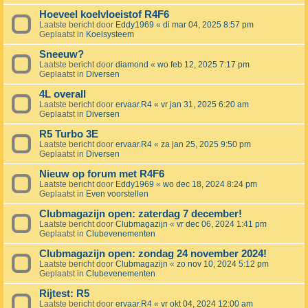
Hoeveel koelvloeistof R4F6
Laatste bericht door
Eddy1969
«
di mar 04, 2025 8:57 pm
Geplaatst in
Koelsysteem
Sneeuw?
Laatste bericht door
diamond
«
wo feb 12, 2025 7:17 pm
Geplaatst in
Diversen
4L overall
Laatste bericht door
ervaar.R4
«
vr jan 31, 2025 6:20 am
Geplaatst in
Diversen
R5 Turbo 3E
Laatste bericht door
ervaar.R4
«
za jan 25, 2025 9:50 pm
Geplaatst in
Diversen
Nieuw op forum met R4F6
Laatste bericht door
Eddy1969
«
wo dec 18, 2024 8:24 pm
Geplaatst in
Even voorstellen
Clubmagazijn open: zaterdag 7 december!
Laatste bericht door
Clubmagazijn
«
vr dec 06, 2024 1:41 pm
Geplaatst in
Clubevenementen
Clubmagazijn open: zondag 24 november 2024!
Laatste bericht door
Clubmagazijn
«
zo nov 10, 2024 5:12 pm
Geplaatst in
Clubevenementen
Rijtest: R5
Laatste bericht door
ervaar.R4
«
vr okt 04, 2024 12:00 am