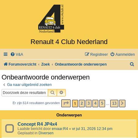
Renault 4 Club Nederland
V&A
Registreer
Aanmelden
Z
Forumoverzicht
Zoek
Onbeantwoorde onderwerpen
o
Onbeantwoorde onderwerpen
e
Ga naar uitgebreid zoeken
k
ZOEK
UITGEBREID ZOEKEN
PAGINA
1
VAN
13
1
2
3
4
5
13
Er zijn 614 resultaten gevonden
VOLG
…
Onderwerpen
Concept R4 JP4x4
Laatste bericht door
ervaar.R4
«
vr jul 31, 2026 12:34 pm
Geplaatst in
Diversen