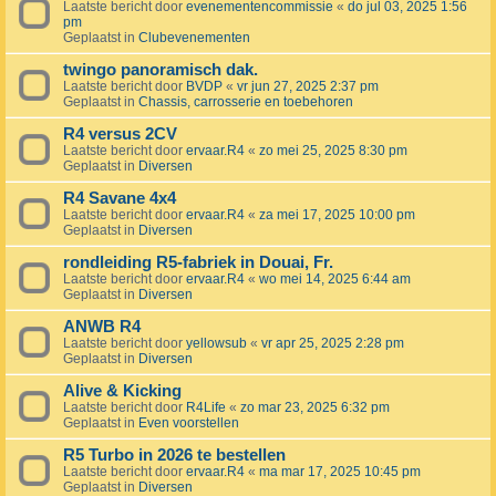
Laatste bericht door
evenementencommissie
«
do jul 03, 2025 1:56
pm
Geplaatst in
Clubevenementen
twingo panoramisch dak.
Laatste bericht door
BVDP
«
vr jun 27, 2025 2:37 pm
Geplaatst in
Chassis, carrosserie en toebehoren
R4 versus 2CV
Laatste bericht door
ervaar.R4
«
zo mei 25, 2025 8:30 pm
Geplaatst in
Diversen
R4 Savane 4x4
Laatste bericht door
ervaar.R4
«
za mei 17, 2025 10:00 pm
Geplaatst in
Diversen
rondleiding R5-fabriek in Douai, Fr.
Laatste bericht door
ervaar.R4
«
wo mei 14, 2025 6:44 am
Geplaatst in
Diversen
ANWB R4
Laatste bericht door
yellowsub
«
vr apr 25, 2025 2:28 pm
Geplaatst in
Diversen
Alive & Kicking
Laatste bericht door
R4Life
«
zo mar 23, 2025 6:32 pm
Geplaatst in
Even voorstellen
R5 Turbo in 2026 te bestellen
Laatste bericht door
ervaar.R4
«
ma mar 17, 2025 10:45 pm
Geplaatst in
Diversen