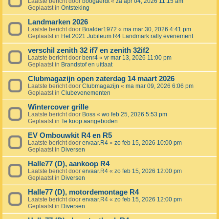
Laatste bericht door
boogaerdt
«
za apr 04, 2026 11:15 am
Geplaatst in
Ontsteking
Landmarken 2026
Laatste bericht door
Boalder1972
«
ma mar 30, 2026 4:41 pm
Geplaatst in
Het 2021 Jubileum R4 Landmark rally evenement
verschil zenith 32 if7 en zenith 32if2
Laatste bericht door
benr4
«
vr mar 13, 2026 11:00 pm
Geplaatst in
Brandstof en uitlaat
Clubmagazijn open zaterdag 14 maart 2026
Laatste bericht door
Clubmagazijn
«
ma mar 09, 2026 6:06 pm
Geplaatst in
Clubevenementen
Wintercover grille
Laatste bericht door
Boss
«
wo feb 25, 2026 5:53 pm
Geplaatst in
Te koop aangeboden
EV Ombouwkit R4 en R5
Laatste bericht door
ervaar.R4
«
zo feb 15, 2026 10:00 pm
Geplaatst in
Diversen
Halle77 (D), aankoop R4
Laatste bericht door
ervaar.R4
«
zo feb 15, 2026 12:00 pm
Geplaatst in
Diversen
Halle77 (D), motordemontage R4
Laatste bericht door
ervaar.R4
«
zo feb 15, 2026 12:00 pm
Geplaatst in
Diversen