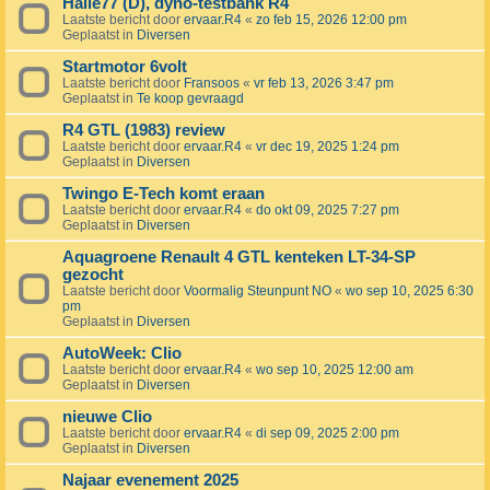
Halle77 (D), dyno-testbank R4
Laatste bericht door
ervaar.R4
«
zo feb 15, 2026 12:00 pm
Geplaatst in
Diversen
Startmotor 6volt
Laatste bericht door
Fransoos
«
vr feb 13, 2026 3:47 pm
Geplaatst in
Te koop gevraagd
R4 GTL (1983) review
Laatste bericht door
ervaar.R4
«
vr dec 19, 2025 1:24 pm
Geplaatst in
Diversen
Twingo E-Tech komt eraan
Laatste bericht door
ervaar.R4
«
do okt 09, 2025 7:27 pm
Geplaatst in
Diversen
Aquagroene Renault 4 GTL kenteken LT-34-SP
gezocht
Laatste bericht door
Voormalig Steunpunt NO
«
wo sep 10, 2025 6:30
pm
Geplaatst in
Diversen
AutoWeek: Clio
Laatste bericht door
ervaar.R4
«
wo sep 10, 2025 12:00 am
Geplaatst in
Diversen
nieuwe Clio
Laatste bericht door
ervaar.R4
«
di sep 09, 2025 2:00 pm
Geplaatst in
Diversen
Najaar evenement 2025