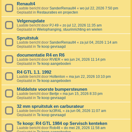
Renault4
Laatste bericht door
SanderRenault4
«
wo jul 22, 2026 7:50 pm
Geplaatst in
Restauraties en projecten
Velgenupdate
Laatste bericht door
PJ 49
«
zo jul 12, 2026 11:35 am
Geplaatst in
Wielophanging, stuurinrichting en wielen
Spruitstuk
Laatste bericht door
SanderRenault4
«
za jul 04, 2026 1:14 am
Geplaatst in
Te koop gevraagd
documentatie R4 en R6
Laatste bericht door
RVIER
«
wo jun 24, 2026 11:14 pm
Geplaatst in
Te koop aangeboden
R4 GTL 1.1. 1992
Laatste bericht door
Holtenlon
«
ma jun 22, 2026 10:10 pm
Geplaatst in
Te koop aangeboden
Middelste voorste bumpersteunen
Laatste bericht door
Bertje
«
ma jun 15, 2026 8:33 pm
Geplaatst in
Te koop gevraagd
32 mm spruitstuk en carburateur
Laatste bericht door
kz3R4L
«
za jun 06, 2026 11:07 am
Geplaatst in
Te koop gevraagd
Te koop: R4 GTL 1984 op Servisch kenteken
Laatste bericht door
Rob4tl
«
do mei 28, 2026 11:58 am