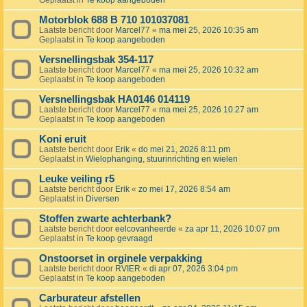
Geplaatst in
Te koop aangeboden
Motorblok 688 B 710 101037081
Laatste bericht door
Marcel77
«
ma mei 25, 2026 10:35 am
Geplaatst in
Te koop aangeboden
Versnellingsbak 354-117
Laatste bericht door
Marcel77
«
ma mei 25, 2026 10:32 am
Geplaatst in
Te koop aangeboden
Versnellingsbak HA0146 014119
Laatste bericht door
Marcel77
«
ma mei 25, 2026 10:27 am
Geplaatst in
Te koop aangeboden
Koni eruit
Laatste bericht door
Erik
«
do mei 21, 2026 8:11 pm
Geplaatst in
Wielophanging, stuurinrichting en wielen
Leuke veiling r5
Laatste bericht door
Erik
«
zo mei 17, 2026 8:54 am
Geplaatst in
Diversen
Stoffen zwarte achterbank?
Laatste bericht door
eelcovanheerde
«
za apr 11, 2026 10:07 pm
Geplaatst in
Te koop gevraagd
Onstoorset in orginele verpakking
Laatste bericht door
RVIER
«
di apr 07, 2026 3:04 pm
Geplaatst in
Te koop aangeboden
Carburateur afstellen