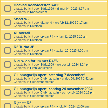
Hoeveel koelvloeistof R4F6
Laatste bericht door
Eddy1969
«
di mar 04, 2025 8:57 pm
Geplaatst in
Koelsysteem
Sneeuw?
Laatste bericht door
diamond
«
wo feb 12, 2025 7:17 pm
Geplaatst in
Diversen
4L overall
Laatste bericht door
ervaar.R4
«
vr jan 31, 2025 6:20 am
Geplaatst in
Diversen
R5 Turbo 3E
Laatste bericht door
ervaar.R4
«
za jan 25, 2025 9:50 pm
Geplaatst in
Diversen
Nieuw op forum met R4F6
Laatste bericht door
Eddy1969
«
wo dec 18, 2024 8:24 pm
Geplaatst in
Even voorstellen
Clubmagazijn open: zaterdag 7 december!
Laatste bericht door
Clubmagazijn
«
vr dec 06, 2024 1:41 pm
Geplaatst in
Clubevenementen
Clubmagazijn open: zondag 24 november 2024!
Laatste bericht door
Clubmagazijn
«
zo nov 10, 2024 5:12 pm
Geplaatst in
Clubevenementen
Rijtest: R5
Laatste bericht door
ervaar.R4
«
vr okt 04, 2024 12:00 am