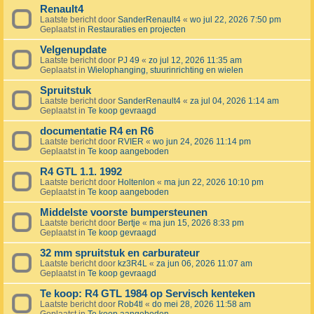
Renault4
Laatste bericht door
SanderRenault4
«
wo jul 22, 2026 7:50 pm
Geplaatst in
Restauraties en projecten
Velgenupdate
Laatste bericht door
PJ 49
«
zo jul 12, 2026 11:35 am
Geplaatst in
Wielophanging, stuurinrichting en wielen
Spruitstuk
Laatste bericht door
SanderRenault4
«
za jul 04, 2026 1:14 am
Geplaatst in
Te koop gevraagd
documentatie R4 en R6
Laatste bericht door
RVIER
«
wo jun 24, 2026 11:14 pm
Geplaatst in
Te koop aangeboden
R4 GTL 1.1. 1992
Laatste bericht door
Holtenlon
«
ma jun 22, 2026 10:10 pm
Geplaatst in
Te koop aangeboden
Middelste voorste bumpersteunen
Laatste bericht door
Bertje
«
ma jun 15, 2026 8:33 pm
Geplaatst in
Te koop gevraagd
32 mm spruitstuk en carburateur
Laatste bericht door
kz3R4L
«
za jun 06, 2026 11:07 am
Geplaatst in
Te koop gevraagd
Te koop: R4 GTL 1984 op Servisch kenteken
Laatste bericht door
Rob4tl
«
do mei 28, 2026 11:58 am