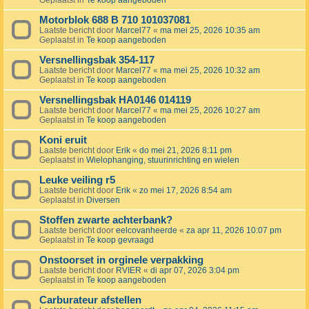
Geplaatst in
Te koop aangeboden
Motorblok 688 B 710 101037081
Laatste bericht door
Marcel77
«
ma mei 25, 2026 10:35 am
Geplaatst in
Te koop aangeboden
Versnellingsbak 354-117
Laatste bericht door
Marcel77
«
ma mei 25, 2026 10:32 am
Geplaatst in
Te koop aangeboden
Versnellingsbak HA0146 014119
Laatste bericht door
Marcel77
«
ma mei 25, 2026 10:27 am
Geplaatst in
Te koop aangeboden
Koni eruit
Laatste bericht door
Erik
«
do mei 21, 2026 8:11 pm
Geplaatst in
Wielophanging, stuurinrichting en wielen
Leuke veiling r5
Laatste bericht door
Erik
«
zo mei 17, 2026 8:54 am
Geplaatst in
Diversen
Stoffen zwarte achterbank?
Laatste bericht door
eelcovanheerde
«
za apr 11, 2026 10:07 pm
Geplaatst in
Te koop gevraagd
Onstoorset in orginele verpakking
Laatste bericht door
RVIER
«
di apr 07, 2026 3:04 pm
Geplaatst in
Te koop aangeboden
Carburateur afstellen