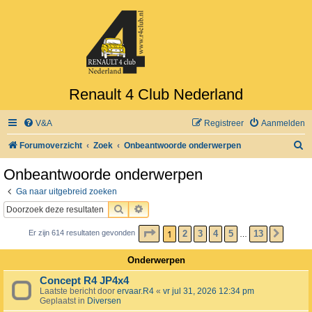
Renault 4 Club Nederland
V&A
Registreer
Aanmelden
Z
Forumoverzicht
Zoek
Onbeantwoorde onderwerpen
o
Onbeantwoorde onderwerpen
e
Ga naar uitgebreid zoeken
k
ZOEK
UITGEBREID ZOEKEN
PAGINA
1
VAN
13
1
2
3
4
5
13
Er zijn 614 resultaten gevonden
VOLG
…
Onderwerpen
Concept R4 JP4x4
Laatste bericht door
ervaar.R4
«
vr jul 31, 2026 12:34 pm
Geplaatst in
Diversen