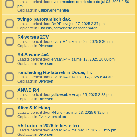
Laatste bericht door
evenementencommissie
«
do jul 03, 2025 1:56
pm
Geplaatst in
Clubevenementen
twingo panoramisch dak.
Laatste bericht door
BVDP
«
vr jun 27, 2025 2:37 pm
Geplaatst in
Chassis, carrosserie en toebehoren
R4 versus 2CV
Laatste bericht door
ervaar.R4
«
zo mei 25, 2025 8:30 pm
Geplaatst in
Diversen
R4 Savane 4x4
Laatste bericht door
ervaar.R4
«
za mei 17, 2025 10:00 pm
Geplaatst in
Diversen
rondleiding R5-fabriek in Douai, Fr.
Laatste bericht door
ervaar.R4
«
wo mei 14, 2025 6:44 am
Geplaatst in
Diversen
ANWB R4
Laatste bericht door
yellowsub
«
vr apr 25, 2025 2:28 pm
Geplaatst in
Diversen
Alive & Kicking
Laatste bericht door
R4Life
«
zo mar 23, 2025 6:32 pm
Geplaatst in
Even voorstellen
R5 Turbo in 2026 te bestellen
Laatste bericht door
ervaar.R4
«
ma mar 17, 2025 10:45 pm
Geplaatst in
Diversen