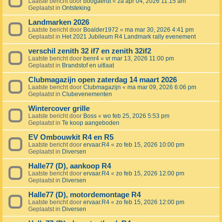
Laatste bericht door
boogaerdt
«
za apr 04, 2026 11:15 am
Geplaatst in
Ontsteking
Landmarken 2026
Laatste bericht door
Boalder1972
«
ma mar 30, 2026 4:41 pm
Geplaatst in
Het 2021 Jubileum R4 Landmark rally evenement
verschil zenith 32 if7 en zenith 32if2
Laatste bericht door
benr4
«
vr mar 13, 2026 11:00 pm
Geplaatst in
Brandstof en uitlaat
Clubmagazijn open zaterdag 14 maart 2026
Laatste bericht door
Clubmagazijn
«
ma mar 09, 2026 6:06 pm
Geplaatst in
Clubevenementen
Wintercover grille
Laatste bericht door
Boss
«
wo feb 25, 2026 5:53 pm
Geplaatst in
Te koop aangeboden
EV Ombouwkit R4 en R5
Laatste bericht door
ervaar.R4
«
zo feb 15, 2026 10:00 pm
Geplaatst in
Diversen
Halle77 (D), aankoop R4
Laatste bericht door
ervaar.R4
«
zo feb 15, 2026 12:00 pm
Geplaatst in
Diversen
Halle77 (D), motordemontage R4
Laatste bericht door
ervaar.R4
«
zo feb 15, 2026 12:00 pm
Geplaatst in
Diversen