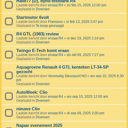
Halle77 (D), dyno-testbank R4
Laatste bericht door
ervaar.R4
«
zo feb 15, 2026 12:00 pm
Geplaatst in
Diversen
Startmotor 6volt
Laatste bericht door
Fransoos
«
vr feb 13, 2026 3:47 pm
Geplaatst in
Te koop gevraagd
R4 GTL (1983) review
Laatste bericht door
ervaar.R4
«
vr dec 19, 2025 1:24 pm
Geplaatst in
Diversen
Twingo E-Tech komt eraan
Laatste bericht door
ervaar.R4
«
do okt 09, 2025 7:27 pm
Geplaatst in
Diversen
Aquagroene Renault 4 GTL kenteken LT-34-SP
gezocht
Laatste bericht door
Voormalig Steunpunt NO
«
wo sep 10, 2025 6:30
pm
Geplaatst in
Diversen
AutoWeek: Clio
Laatste bericht door
ervaar.R4
«
wo sep 10, 2025 12:00 am
Geplaatst in
Diversen
nieuwe Clio
Laatste bericht door
ervaar.R4
«
di sep 09, 2025 2:00 pm
Geplaatst in
Diversen
Najaar evenement 2025