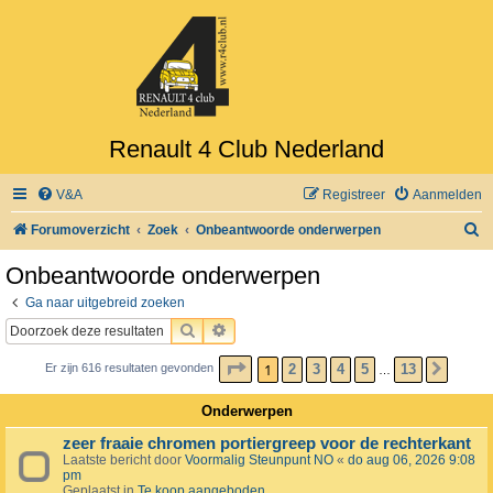
Renault 4 Club Nederland
V&A
Registreer
Aanmelden
Z
Forumoverzicht
Zoek
Onbeantwoorde onderwerpen
o
Onbeantwoorde onderwerpen
e
Ga naar uitgebreid zoeken
k
ZOEK
UITGEBREID ZOEKEN
PAGINA
1
VAN
13
1
2
3
4
5
13
Er zijn 616 resultaten gevonden
VOLG
…
Onderwerpen
zeer fraaie chromen portiergreep voor de rechterkant
Laatste bericht door
Voormalig Steunpunt NO
«
do aug 06, 2026 9:08
pm
Geplaatst in
Te koop aangeboden