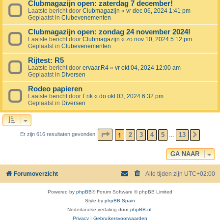
Clubmagazijn open: zaterdag 7 december!
Laatste bericht door
Clubmagazijn
«
vr dec 06, 2024 1:41 pm
Geplaatst in
Clubevenementen
Clubmagazijn open: zondag 24 november 2024!
Laatste bericht door
Clubmagazijn
«
zo nov 10, 2024 5:12 pm
Geplaatst in
Clubevenementen
Rijtest: R5
Laatste bericht door
ervaar.R4
«
vr okt 04, 2024 12:00 am
Geplaatst in
Diversen
Rodeo papieren
Laatste bericht door
Erik
«
do okt 03, 2024 6:32 pm
Geplaatst in
Diversen
PAGINA
1
VAN
13
1
2
3
4
5
13
Er zijn 616 resultaten gevonden
VOLG
…
GA NAAR
Forumoverzicht
Alle tijden zijn
UTC+02:00
Powered by
phpBB
® Forum Software © phpBB Limited
Style by
phpBB Spain
Nederlandse vertaling door
phpBB.nl
.
Privacy
|
Gebruikersvoorwaarden