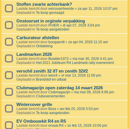
Stoffen zwarte achterbank?
Laatste bericht door
eelcovanheerde
«
za apr 11, 2026 10:07 pm
Geplaatst in
Te koop gevraagd
Onstoorset in orginele verpakking
Laatste bericht door
RVIER
«
di apr 07, 2026 3:04 pm
Geplaatst in
Te koop aangeboden
Carburateur afstellen
Laatste bericht door
boogaerdt
«
za apr 04, 2026 11:15 am
Geplaatst in
Ontsteking
Landmarken 2026
Laatste bericht door
Boalder1972
«
ma mar 30, 2026 4:41 pm
Geplaatst in
Het 2021 Jubileum R4 Landmark rally evenement
verschil zenith 32 if7 en zenith 32if2
Laatste bericht door
benr4
«
vr mar 13, 2026 11:00 pm
Geplaatst in
Brandstof en uitlaat
Clubmagazijn open zaterdag 14 maart 2026
Laatste bericht door
Clubmagazijn
«
ma mar 09, 2026 6:06 pm
Geplaatst in
Clubevenementen
Wintercover grille
Laatste bericht door
Boss
«
wo feb 25, 2026 5:53 pm
Geplaatst in
Te koop aangeboden
EV Ombouwkit R4 en R5
Laatste bericht door
ervaar.R4
«
zo feb 15, 2026 10:00 pm