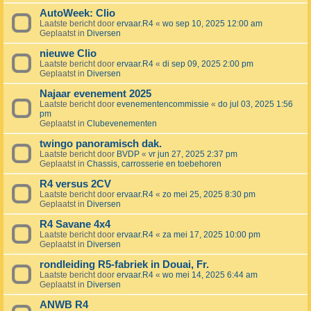
AutoWeek: Clio
Laatste bericht door
ervaar.R4
«
wo sep 10, 2025 12:00 am
Geplaatst in
Diversen
nieuwe Clio
Laatste bericht door
ervaar.R4
«
di sep 09, 2025 2:00 pm
Geplaatst in
Diversen
Najaar evenement 2025
Laatste bericht door
evenementencommissie
«
do jul 03, 2025 1:56
pm
Geplaatst in
Clubevenementen
twingo panoramisch dak.
Laatste bericht door
BVDP
«
vr jun 27, 2025 2:37 pm
Geplaatst in
Chassis, carrosserie en toebehoren
R4 versus 2CV
Laatste bericht door
ervaar.R4
«
zo mei 25, 2025 8:30 pm
Geplaatst in
Diversen
R4 Savane 4x4
Laatste bericht door
ervaar.R4
«
za mei 17, 2025 10:00 pm
Geplaatst in
Diversen
rondleiding R5-fabriek in Douai, Fr.
Laatste bericht door
ervaar.R4
«
wo mei 14, 2025 6:44 am
Geplaatst in
Diversen
ANWB R4