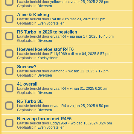
Laatste bericht door
yellowsub
«
vr apr 25, 2025 2:28 pm
Geplaatst in
Diversen
Alive & Kicking
Laatste bericht door
R4Life
«
zo mar 23, 2025 6:32 pm
Geplaatst in
Even voorstellen
R5 Turbo in 2026 te bestellen
Laatste bericht door
ervaar.R4
«
ma mar 17, 2025 10:45 pm
Geplaatst in
Diversen
Hoeveel koelvloeistof R4F6
Laatste bericht door
Eddy1969
«
di mar 04, 2025 8:57 pm
Geplaatst in
Koelsysteem
Sneeuw?
Laatste bericht door
diamond
«
wo feb 12, 2025 7:17 pm
Geplaatst in
Diversen
4L overall
Laatste bericht door
ervaar.R4
«
vr jan 31, 2025 6:20 am
Geplaatst in
Diversen
R5 Turbo 3E
Laatste bericht door
ervaar.R4
«
za jan 25, 2025 9:50 pm
Geplaatst in
Diversen
Nieuw op forum met R4F6
Laatste bericht door
Eddy1969
«
wo dec 18, 2024 8:24 pm
Geplaatst in
Even voorstellen