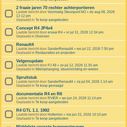
2 fraaie jaren 70 rechter achterportieren
Laatste bericht door
Voormalig Steunpunt NO
«
do aug 06, 2026
12:12 pm
Geplaatst in
Te koop aangeboden
Concept R4 JP4x4
Laatste bericht door
ervaar.R4
«
vr jul 31, 2026 12:34 pm
Geplaatst in
Diversen
Renault4
Laatste bericht door
SanderRenault4
«
wo jul 22, 2026 7:50 pm
Geplaatst in
Restauraties en projecten
Velgenupdate
Laatste bericht door
PJ 49
«
zo jul 12, 2026 11:35 am
Geplaatst in
Wielophanging, stuurinrichting en wielen
Spruitstuk
Laatste bericht door
SanderRenault4
«
za jul 04, 2026 1:14 am
Geplaatst in
Te koop gevraagd
documentatie R4 en R6
Laatste bericht door
RVIER
«
wo jun 24, 2026 11:14 pm
Geplaatst in
Te koop aangeboden
R4 GTL 1.1. 1992
Laatste bericht door
Holtenlon
«
ma jun 22, 2026 10:10 pm
Geplaatst in
Te koop aangeboden
Middelste voorste bumpersteunen