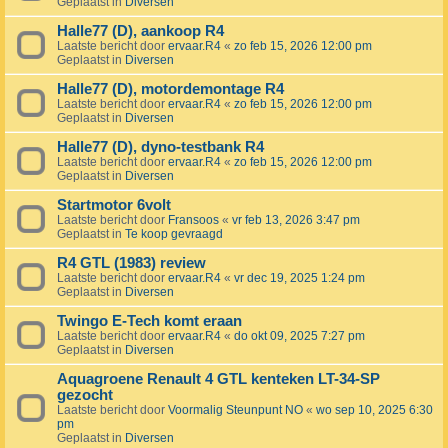
Geplaatst in
Diversen
Halle77 (D), aankoop R4
Laatste bericht door
ervaar.R4
«
zo feb 15, 2026 12:00 pm
Geplaatst in
Diversen
Halle77 (D), motordemontage R4
Laatste bericht door
ervaar.R4
«
zo feb 15, 2026 12:00 pm
Geplaatst in
Diversen
Halle77 (D), dyno-testbank R4
Laatste bericht door
ervaar.R4
«
zo feb 15, 2026 12:00 pm
Geplaatst in
Diversen
Startmotor 6volt
Laatste bericht door
Fransoos
«
vr feb 13, 2026 3:47 pm
Geplaatst in
Te koop gevraagd
R4 GTL (1983) review
Laatste bericht door
ervaar.R4
«
vr dec 19, 2025 1:24 pm
Geplaatst in
Diversen
Twingo E-Tech komt eraan
Laatste bericht door
ervaar.R4
«
do okt 09, 2025 7:27 pm
Geplaatst in
Diversen
Aquagroene Renault 4 GTL kenteken LT-34-SP
gezocht
Laatste bericht door
Voormalig Steunpunt NO
«
wo sep 10, 2025 6:30
pm
Geplaatst in
Diversen