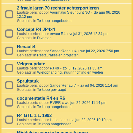
2 fraaie jaren 70 rechter achterportieren
Laatste bericht door
Voormalig Steunpunt NO
«
do aug 06, 2026
12:12 pm
Geplaatst in
Te koop aangeboden
Concept R4 JP4x4
Laatste bericht door
ervaar.R4
«
vr jul 31, 2026 12:34 pm
Geplaatst in
Diversen
Renault4
Laatste bericht door
SanderRenault4
«
wo jul 22, 2026 7:50 pm
Geplaatst in
Restauraties en projecten
Velgenupdate
Laatste bericht door
PJ 49
«
zo jul 12, 2026 11:35 am
Geplaatst in
Wielophanging, stuurinrichting en wielen
Spruitstuk
Laatste bericht door
SanderRenault4
«
za jul 04, 2026 1:14 am
Geplaatst in
Te koop gevraagd
documentatie R4 en R6
Laatste bericht door
RVIER
«
wo jun 24, 2026 11:14 pm
Geplaatst in
Te koop aangeboden
R4 GTL 1.1. 1992
Laatste bericht door
Holtenlon
«
ma jun 22, 2026 10:10 pm
Geplaatst in
Te koop aangeboden
Middelste voorste bumpersteunen