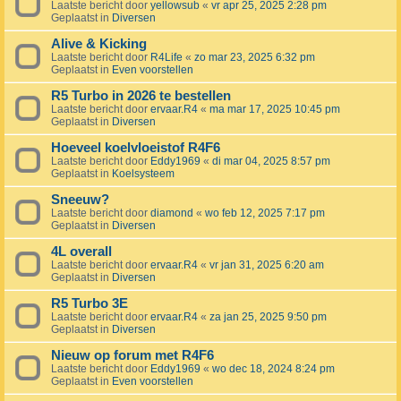
Laatste bericht door
yellowsub
«
vr apr 25, 2025 2:28 pm
Geplaatst in
Diversen
Alive & Kicking
Laatste bericht door
R4Life
«
zo mar 23, 2025 6:32 pm
Geplaatst in
Even voorstellen
R5 Turbo in 2026 te bestellen
Laatste bericht door
ervaar.R4
«
ma mar 17, 2025 10:45 pm
Geplaatst in
Diversen
Hoeveel koelvloeistof R4F6
Laatste bericht door
Eddy1969
«
di mar 04, 2025 8:57 pm
Geplaatst in
Koelsysteem
Sneeuw?
Laatste bericht door
diamond
«
wo feb 12, 2025 7:17 pm
Geplaatst in
Diversen
4L overall
Laatste bericht door
ervaar.R4
«
vr jan 31, 2025 6:20 am
Geplaatst in
Diversen
R5 Turbo 3E
Laatste bericht door
ervaar.R4
«
za jan 25, 2025 9:50 pm
Geplaatst in
Diversen
Nieuw op forum met R4F6
Laatste bericht door
Eddy1969
«
wo dec 18, 2024 8:24 pm
Geplaatst in
Even voorstellen