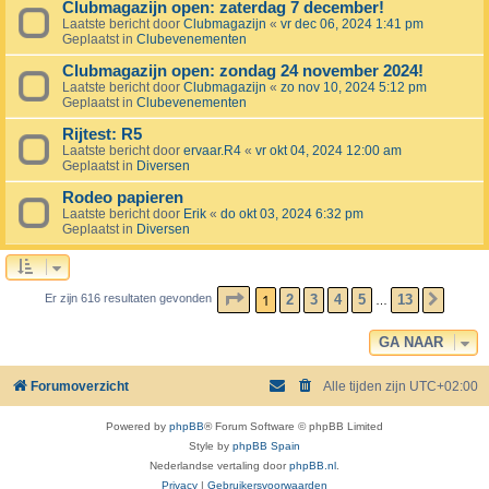
Clubmagazijn open: zaterdag 7 december!
Laatste bericht door
Clubmagazijn
«
vr dec 06, 2024 1:41 pm
Geplaatst in
Clubevenementen
Clubmagazijn open: zondag 24 november 2024!
Laatste bericht door
Clubmagazijn
«
zo nov 10, 2024 5:12 pm
Geplaatst in
Clubevenementen
Rijtest: R5
Laatste bericht door
ervaar.R4
«
vr okt 04, 2024 12:00 am
Geplaatst in
Diversen
Rodeo papieren
Laatste bericht door
Erik
«
do okt 03, 2024 6:32 pm
Geplaatst in
Diversen
PAGINA
1
VAN
13
1
2
3
4
5
13
Er zijn 616 resultaten gevonden
VOLG
…
GA NAAR
Forumoverzicht
Alle tijden zijn
UTC+02:00
Powered by
phpBB
® Forum Software © phpBB Limited
Style by
phpBB Spain
Nederlandse vertaling door
phpBB.nl
.
Privacy
|
Gebruikersvoorwaarden