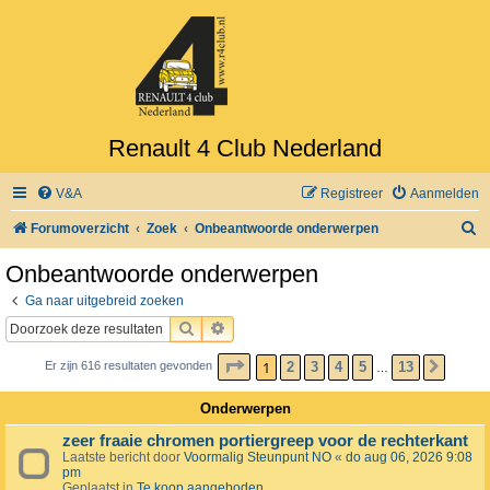
Renault 4 Club Nederland
V&A
Registreer
Aanmelden
Z
Forumoverzicht
Zoek
Onbeantwoorde onderwerpen
o
Onbeantwoorde onderwerpen
e
Ga naar uitgebreid zoeken
k
ZOEK
UITGEBREID ZOEKEN
PAGINA
1
VAN
13
1
2
3
4
5
13
Er zijn 616 resultaten gevonden
VOLG
…
Onderwerpen
zeer fraaie chromen portiergreep voor de rechterkant
Laatste bericht door
Voormalig Steunpunt NO
«
do aug 06, 2026 9:08
pm
Geplaatst in
Te koop aangeboden