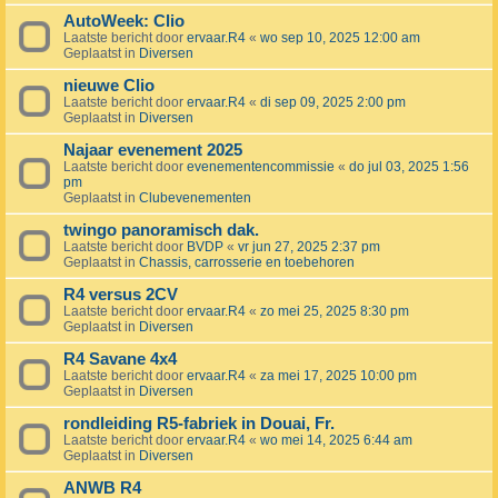
AutoWeek: Clio
Laatste bericht door
ervaar.R4
«
wo sep 10, 2025 12:00 am
Geplaatst in
Diversen
nieuwe Clio
Laatste bericht door
ervaar.R4
«
di sep 09, 2025 2:00 pm
Geplaatst in
Diversen
Najaar evenement 2025
Laatste bericht door
evenementencommissie
«
do jul 03, 2025 1:56
pm
Geplaatst in
Clubevenementen
twingo panoramisch dak.
Laatste bericht door
BVDP
«
vr jun 27, 2025 2:37 pm
Geplaatst in
Chassis, carrosserie en toebehoren
R4 versus 2CV
Laatste bericht door
ervaar.R4
«
zo mei 25, 2025 8:30 pm
Geplaatst in
Diversen
R4 Savane 4x4
Laatste bericht door
ervaar.R4
«
za mei 17, 2025 10:00 pm
Geplaatst in
Diversen
rondleiding R5-fabriek in Douai, Fr.
Laatste bericht door
ervaar.R4
«
wo mei 14, 2025 6:44 am
Geplaatst in
Diversen
ANWB R4