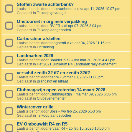
Stoffen zwarte achterbank?
Laatste bericht door
eelcovanheerde
«
za apr 11, 2026 10:07 pm
Geplaatst in
Te koop gevraagd
Onstoorset in orginele verpakking
Laatste bericht door
RVIER
«
di apr 07, 2026 3:04 pm
Geplaatst in
Te koop aangeboden
Carburateur afstellen
Laatste bericht door
boogaerdt
«
za apr 04, 2026 11:15 am
Geplaatst in
Ontsteking
Landmarken 2026
Laatste bericht door
Boalder1972
«
ma mar 30, 2026 4:41 pm
Geplaatst in
Het 2021 Jubileum R4 Landmark rally evenement
verschil zenith 32 if7 en zenith 32if2
Laatste bericht door
benr4
«
vr mar 13, 2026 11:00 pm
Geplaatst in
Brandstof en uitlaat
Clubmagazijn open zaterdag 14 maart 2026
Laatste bericht door
Clubmagazijn
«
ma mar 09, 2026 6:06 pm
Geplaatst in
Clubevenementen
Wintercover grille
Laatste bericht door
Boss
«
wo feb 25, 2026 5:53 pm
Geplaatst in
Te koop aangeboden
EV Ombouwkit R4 en R5
Laatste bericht door
ervaar.R4
«
zo feb 15, 2026 10:00 pm