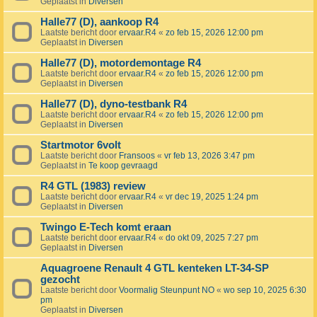
Geplaatst in
Diversen
Halle77 (D), aankoop R4
Laatste bericht door
ervaar.R4
«
zo feb 15, 2026 12:00 pm
Geplaatst in
Diversen
Halle77 (D), motordemontage R4
Laatste bericht door
ervaar.R4
«
zo feb 15, 2026 12:00 pm
Geplaatst in
Diversen
Halle77 (D), dyno-testbank R4
Laatste bericht door
ervaar.R4
«
zo feb 15, 2026 12:00 pm
Geplaatst in
Diversen
Startmotor 6volt
Laatste bericht door
Fransoos
«
vr feb 13, 2026 3:47 pm
Geplaatst in
Te koop gevraagd
R4 GTL (1983) review
Laatste bericht door
ervaar.R4
«
vr dec 19, 2025 1:24 pm
Geplaatst in
Diversen
Twingo E-Tech komt eraan
Laatste bericht door
ervaar.R4
«
do okt 09, 2025 7:27 pm
Geplaatst in
Diversen
Aquagroene Renault 4 GTL kenteken LT-34-SP
gezocht
Laatste bericht door
Voormalig Steunpunt NO
«
wo sep 10, 2025 6:30
pm
Geplaatst in
Diversen