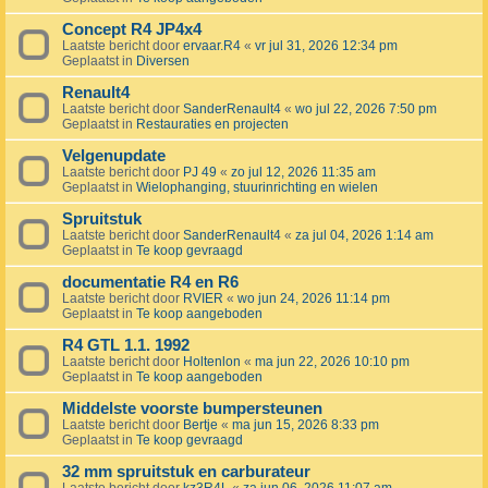
Concept R4 JP4x4
Laatste bericht door
ervaar.R4
«
vr jul 31, 2026 12:34 pm
Geplaatst in
Diversen
Renault4
Laatste bericht door
SanderRenault4
«
wo jul 22, 2026 7:50 pm
Geplaatst in
Restauraties en projecten
Velgenupdate
Laatste bericht door
PJ 49
«
zo jul 12, 2026 11:35 am
Geplaatst in
Wielophanging, stuurinrichting en wielen
Spruitstuk
Laatste bericht door
SanderRenault4
«
za jul 04, 2026 1:14 am
Geplaatst in
Te koop gevraagd
documentatie R4 en R6
Laatste bericht door
RVIER
«
wo jun 24, 2026 11:14 pm
Geplaatst in
Te koop aangeboden
R4 GTL 1.1. 1992
Laatste bericht door
Holtenlon
«
ma jun 22, 2026 10:10 pm
Geplaatst in
Te koop aangeboden
Middelste voorste bumpersteunen
Laatste bericht door
Bertje
«
ma jun 15, 2026 8:33 pm
Geplaatst in
Te koop gevraagd
32 mm spruitstuk en carburateur