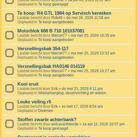
Laatste bericht door
kz3R4L
«
za jun 06, 2026 11:07 am
Geplaatst in
Te koop gevraagd
Te koop: R4 GTL 1984 op Servisch kenteken
Laatste bericht door
Rob4tl
«
do mei 28, 2026 11:58 am
Geplaatst in
Te koop aangeboden
Motorblok 688 B 710 101037081
Laatste bericht door
Marcel77
«
ma mei 25, 2026 10:35 am
Geplaatst in
Te koop aangeboden
Versnellingsbak 354-117
Laatste bericht door
Marcel77
«
ma mei 25, 2026 10:32 am
Geplaatst in
Te koop aangeboden
Versnellingsbak HA0146 014119
Laatste bericht door
Marcel77
«
ma mei 25, 2026 10:27 am
Geplaatst in
Te koop aangeboden
Koni eruit
Laatste bericht door
Erik
«
do mei 21, 2026 8:11 pm
Geplaatst in
Wielophanging, stuurinrichting en wielen
Leuke veiling r5
Laatste bericht door
Erik
«
zo mei 17, 2026 8:54 am
Geplaatst in
Diversen
Stoffen zwarte achterbank?
Laatste bericht door
eelcovanheerde
«
za apr 11, 2026 10:07 pm
Geplaatst in
Te koop gevraagd