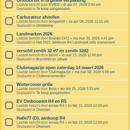
Onstoorset in orginele verpakking
Laatste bericht door
RVIER
«
di apr 07, 2026 3:04 pm
Geplaatst in
Te koop aangeboden
Carburateur afstellen
Laatste bericht door
boogaerdt
«
za apr 04, 2026 11:15 am
Geplaatst in
Ontsteking
Landmarken 2026
Laatste bericht door
Boalder1972
«
ma mar 30, 2026 4:41 pm
Geplaatst in
Het 2021 Jubileum R4 Landmark rally evenement
verschil zenith 32 if7 en zenith 32if2
Laatste bericht door
benr4
«
vr mar 13, 2026 11:00 pm
Geplaatst in
Brandstof en uitlaat
Clubmagazijn open zaterdag 14 maart 2026
Laatste bericht door
Clubmagazijn
«
ma mar 09, 2026 6:06 pm
Geplaatst in
Clubevenementen
Wintercover grille
Laatste bericht door
Boss
«
wo feb 25, 2026 5:53 pm
Geplaatst in
Te koop aangeboden
EV Ombouwkit R4 en R5
Laatste bericht door
ervaar.R4
«
zo feb 15, 2026 10:00 pm
Geplaatst in
Diversen
Halle77 (D), aankoop R4
Laatste bericht door
ervaar.R4
«
zo feb 15, 2026 12:00 pm
Geplaatst in
Diversen