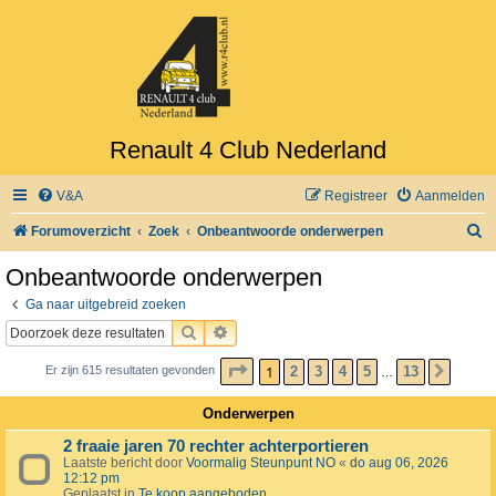
Renault 4 Club Nederland
V&A
Registreer
Aanmelden
Z
Forumoverzicht
Zoek
Onbeantwoorde onderwerpen
o
Onbeantwoorde onderwerpen
e
Ga naar uitgebreid zoeken
k
ZOEK
UITGEBREID ZOEKEN
PAGINA
1
VAN
13
1
2
3
4
5
13
Er zijn 615 resultaten gevonden
VOLG
…
Onderwerpen
2 fraaie jaren 70 rechter achterportieren
Laatste bericht door
Voormalig Steunpunt NO
«
do aug 06, 2026
12:12 pm
Geplaatst in
Te koop aangeboden