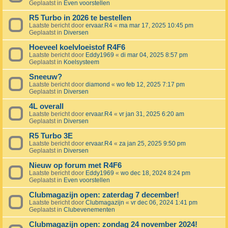
Geplaatst in
Even voorstellen
R5 Turbo in 2026 te bestellen
Laatste bericht door
ervaar.R4
«
ma mar 17, 2025 10:45 pm
Geplaatst in
Diversen
Hoeveel koelvloeistof R4F6
Laatste bericht door
Eddy1969
«
di mar 04, 2025 8:57 pm
Geplaatst in
Koelsysteem
Sneeuw?
Laatste bericht door
diamond
«
wo feb 12, 2025 7:17 pm
Geplaatst in
Diversen
4L overall
Laatste bericht door
ervaar.R4
«
vr jan 31, 2025 6:20 am
Geplaatst in
Diversen
R5 Turbo 3E
Laatste bericht door
ervaar.R4
«
za jan 25, 2025 9:50 pm
Geplaatst in
Diversen
Nieuw op forum met R4F6
Laatste bericht door
Eddy1969
«
wo dec 18, 2024 8:24 pm
Geplaatst in
Even voorstellen
Clubmagazijn open: zaterdag 7 december!
Laatste bericht door
Clubmagazijn
«
vr dec 06, 2024 1:41 pm
Geplaatst in
Clubevenementen
Clubmagazijn open: zondag 24 november 2024!