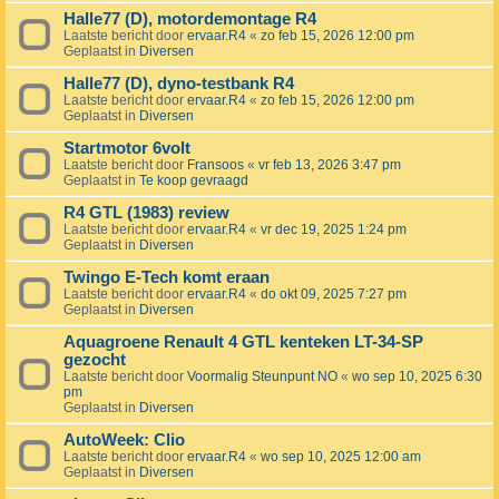
Halle77 (D), motordemontage R4
Laatste bericht door
ervaar.R4
«
zo feb 15, 2026 12:00 pm
Geplaatst in
Diversen
Halle77 (D), dyno-testbank R4
Laatste bericht door
ervaar.R4
«
zo feb 15, 2026 12:00 pm
Geplaatst in
Diversen
Startmotor 6volt
Laatste bericht door
Fransoos
«
vr feb 13, 2026 3:47 pm
Geplaatst in
Te koop gevraagd
R4 GTL (1983) review
Laatste bericht door
ervaar.R4
«
vr dec 19, 2025 1:24 pm
Geplaatst in
Diversen
Twingo E-Tech komt eraan
Laatste bericht door
ervaar.R4
«
do okt 09, 2025 7:27 pm
Geplaatst in
Diversen
Aquagroene Renault 4 GTL kenteken LT-34-SP
gezocht
Laatste bericht door
Voormalig Steunpunt NO
«
wo sep 10, 2025 6:30
pm
Geplaatst in
Diversen
AutoWeek: Clio
Laatste bericht door
ervaar.R4
«
wo sep 10, 2025 12:00 am
Geplaatst in
Diversen