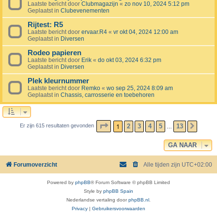
Laatste bericht door
Clubmagazijn
«
zo nov 10, 2024 5:12 pm
Geplaatst in
Clubevenementen
Rijtest: R5
Laatste bericht door
ervaar.R4
«
vr okt 04, 2024 12:00 am
Geplaatst in
Diversen
Rodeo papieren
Laatste bericht door
Erik
«
do okt 03, 2024 6:32 pm
Geplaatst in
Diversen
Plek kleurnummer
Laatste bericht door
Remko
«
wo sep 25, 2024 8:09 am
Geplaatst in
Chassis, carrosserie en toebehoren
PAGINA
1
VAN
13
1
2
3
4
5
13
Er zijn 615 resultaten gevonden
VOLG
…
GA NAAR
Forumoverzicht
Alle tijden zijn
UTC+02:00
Powered by
phpBB
® Forum Software © phpBB Limited
Style by
phpBB Spain
Nederlandse vertaling door
phpBB.nl
.
Privacy
|
Gebruikersvoorwaarden