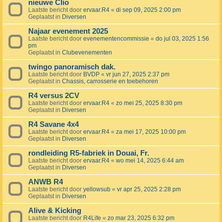
nieuwe Clio
Laatste bericht door
ervaar.R4
«
di sep 09, 2025 2:00 pm
Geplaatst in
Diversen
Najaar evenement 2025
Laatste bericht door
evenementencommissie
«
do jul 03, 2025 1:56
pm
Geplaatst in
Clubevenementen
twingo panoramisch dak.
Laatste bericht door
BVDP
«
vr jun 27, 2025 2:37 pm
Geplaatst in
Chassis, carrosserie en toebehoren
R4 versus 2CV
Laatste bericht door
ervaar.R4
«
zo mei 25, 2025 8:30 pm
Geplaatst in
Diversen
R4 Savane 4x4
Laatste bericht door
ervaar.R4
«
za mei 17, 2025 10:00 pm
Geplaatst in
Diversen
rondleiding R5-fabriek in Douai, Fr.
Laatste bericht door
ervaar.R4
«
wo mei 14, 2025 6:44 am
Geplaatst in
Diversen
ANWB R4
Laatste bericht door
yellowsub
«
vr apr 25, 2025 2:28 pm
Geplaatst in
Diversen
Alive & Kicking
Laatste bericht door
R4Life
«
zo mar 23, 2025 6:32 pm