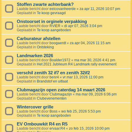
Stoffen zwarte achterbank?
Laatste bericht door
eelcovanheerde
«
za apr 11, 2026 10:07 pm
Geplaatst in
Te koop gevraagd
Onstoorset in orginele verpakking
Laatste bericht door
RVIER
«
di apr 07, 2026 3:04 pm
Geplaatst in
Te koop aangeboden
Carburateur afstellen
Laatste bericht door
boogaerdt
«
za apr 04, 2026 11:15 am
Geplaatst in
Ontsteking
Landmarken 2026
Laatste bericht door
Boalder1972
«
ma mar 30, 2026 4:41 pm
Geplaatst in
Het 2021 Jubileum R4 Landmark rally evenement
verschil zenith 32 if7 en zenith 32if2
Laatste bericht door
benr4
«
vr mar 13, 2026 11:00 pm
Geplaatst in
Brandstof en uitlaat
Clubmagazijn open zaterdag 14 maart 2026
Laatste bericht door
Clubmagazijn
«
ma mar 09, 2026 6:06 pm
Geplaatst in
Clubevenementen
Wintercover grille
Laatste bericht door
Boss
«
wo feb 25, 2026 5:53 pm
Geplaatst in
Te koop aangeboden
EV Ombouwkit R4 en R5
Laatste bericht door
ervaar.R4
«
zo feb 15, 2026 10:00 pm