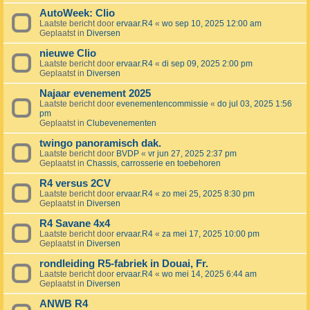
AutoWeek: Clio
Laatste bericht door
ervaar.R4
«
wo sep 10, 2025 12:00 am
Geplaatst in
Diversen
nieuwe Clio
Laatste bericht door
ervaar.R4
«
di sep 09, 2025 2:00 pm
Geplaatst in
Diversen
Najaar evenement 2025
Laatste bericht door
evenementencommissie
«
do jul 03, 2025 1:56
pm
Geplaatst in
Clubevenementen
twingo panoramisch dak.
Laatste bericht door
BVDP
«
vr jun 27, 2025 2:37 pm
Geplaatst in
Chassis, carrosserie en toebehoren
R4 versus 2CV
Laatste bericht door
ervaar.R4
«
zo mei 25, 2025 8:30 pm
Geplaatst in
Diversen
R4 Savane 4x4
Laatste bericht door
ervaar.R4
«
za mei 17, 2025 10:00 pm
Geplaatst in
Diversen
rondleiding R5-fabriek in Douai, Fr.
Laatste bericht door
ervaar.R4
«
wo mei 14, 2025 6:44 am
Geplaatst in
Diversen
ANWB R4