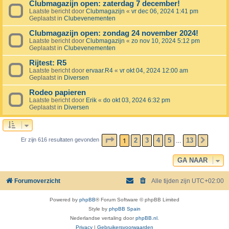
Clubmagazijn open: zaterdag 7 december!
Laatste bericht door
Clubmagazijn
«
vr dec 06, 2024 1:41 pm
Geplaatst in
Clubevenementen
Clubmagazijn open: zondag 24 november 2024!
Laatste bericht door
Clubmagazijn
«
zo nov 10, 2024 5:12 pm
Geplaatst in
Clubevenementen
Rijtest: R5
Laatste bericht door
ervaar.R4
«
vr okt 04, 2024 12:00 am
Geplaatst in
Diversen
Rodeo papieren
Laatste bericht door
Erik
«
do okt 03, 2024 6:32 pm
Geplaatst in
Diversen
PAGINA
1
VAN
13
1
2
3
4
5
13
Er zijn 616 resultaten gevonden
VOLG
…
GA NAAR
Forumoverzicht
Alle tijden zijn
UTC+02:00
Powered by
phpBB
® Forum Software © phpBB Limited
Style by
phpBB Spain
Nederlandse vertaling door
phpBB.nl
.
Privacy
|
Gebruikersvoorwaarden