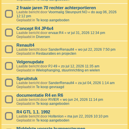
2 fraaie jaren 70 rechter achterportieren
Laatste bericht door
Voormalig Steunpunt NO
«
do aug 06, 2026
12:12 pm
Geplaatst in
Te koop aangeboden
Concept R4 JP4x4
Laatste bericht door
ervaar.R4
«
vr jul 31, 2026 12:34 pm
Geplaatst in
Diversen
Renault4
Laatste bericht door
SanderRenault4
«
wo jul 22, 2026 7:50 pm
Geplaatst in
Restauraties en projecten
Velgenupdate
Laatste bericht door
PJ 49
«
zo jul 12, 2026 11:35 am
Geplaatst in
Wielophanging, stuurinrichting en wielen
Spruitstuk
Laatste bericht door
SanderRenault4
«
za jul 04, 2026 1:14 am
Geplaatst in
Te koop gevraagd
documentatie R4 en R6
Laatste bericht door
RVIER
«
wo jun 24, 2026 11:14 pm
Geplaatst in
Te koop aangeboden
R4 GTL 1.1. 1992
Laatste bericht door
Holtenlon
«
ma jun 22, 2026 10:10 pm
Geplaatst in
Te koop aangeboden
Middelste voorste bumpersteunen