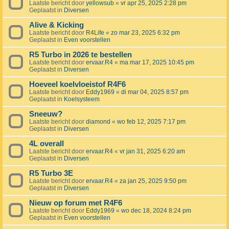
Laatste bericht door
yellowsub
«
vr apr 25, 2025 2:28 pm
Geplaatst in
Diversen
Alive & Kicking
Laatste bericht door
R4Life
«
zo mar 23, 2025 6:32 pm
Geplaatst in
Even voorstellen
R5 Turbo in 2026 te bestellen
Laatste bericht door
ervaar.R4
«
ma mar 17, 2025 10:45 pm
Geplaatst in
Diversen
Hoeveel koelvloeistof R4F6
Laatste bericht door
Eddy1969
«
di mar 04, 2025 8:57 pm
Geplaatst in
Koelsysteem
Sneeuw?
Laatste bericht door
diamond
«
wo feb 12, 2025 7:17 pm
Geplaatst in
Diversen
4L overall
Laatste bericht door
ervaar.R4
«
vr jan 31, 2025 6:20 am
Geplaatst in
Diversen
R5 Turbo 3E
Laatste bericht door
ervaar.R4
«
za jan 25, 2025 9:50 pm
Geplaatst in
Diversen
Nieuw op forum met R4F6
Laatste bericht door
Eddy1969
«
wo dec 18, 2024 8:24 pm
Geplaatst in
Even voorstellen