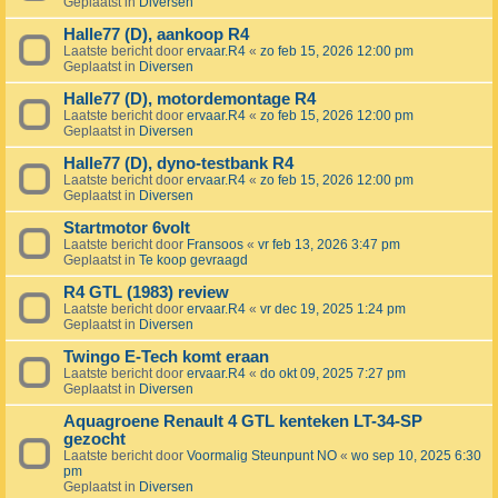
Geplaatst in
Diversen
Halle77 (D), aankoop R4
Laatste bericht door
ervaar.R4
«
zo feb 15, 2026 12:00 pm
Geplaatst in
Diversen
Halle77 (D), motordemontage R4
Laatste bericht door
ervaar.R4
«
zo feb 15, 2026 12:00 pm
Geplaatst in
Diversen
Halle77 (D), dyno-testbank R4
Laatste bericht door
ervaar.R4
«
zo feb 15, 2026 12:00 pm
Geplaatst in
Diversen
Startmotor 6volt
Laatste bericht door
Fransoos
«
vr feb 13, 2026 3:47 pm
Geplaatst in
Te koop gevraagd
R4 GTL (1983) review
Laatste bericht door
ervaar.R4
«
vr dec 19, 2025 1:24 pm
Geplaatst in
Diversen
Twingo E-Tech komt eraan
Laatste bericht door
ervaar.R4
«
do okt 09, 2025 7:27 pm
Geplaatst in
Diversen
Aquagroene Renault 4 GTL kenteken LT-34-SP
gezocht
Laatste bericht door
Voormalig Steunpunt NO
«
wo sep 10, 2025 6:30
pm
Geplaatst in
Diversen