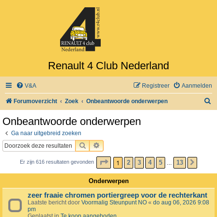
Renault 4 Club Nederland
V&A
Registreer
Aanmelden
Z
Forumoverzicht
Zoek
Onbeantwoorde onderwerpen
o
Onbeantwoorde onderwerpen
e
Ga naar uitgebreid zoeken
k
ZOEK
UITGEBREID ZOEKEN
PAGINA
1
VAN
13
1
2
3
4
5
13
Er zijn 616 resultaten gevonden
VOLG
…
Onderwerpen
zeer fraaie chromen portiergreep voor de rechterkant
Laatste bericht door
Voormalig Steunpunt NO
«
do aug 06, 2026 9:08
pm
Geplaatst in
Te koop aangeboden