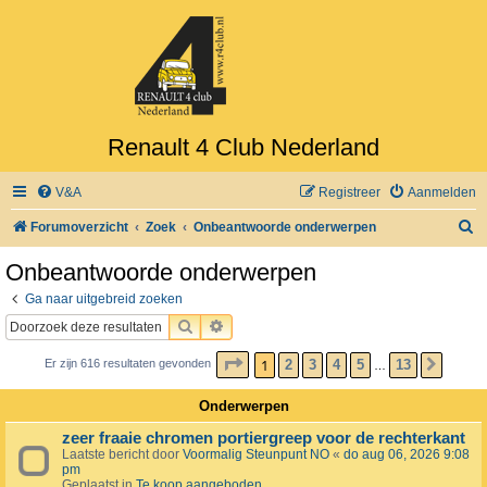
Renault 4 Club Nederland
V&A
Registreer
Aanmelden
Z
Forumoverzicht
Zoek
Onbeantwoorde onderwerpen
o
Onbeantwoorde onderwerpen
e
Ga naar uitgebreid zoeken
k
ZOEK
UITGEBREID ZOEKEN
PAGINA
1
VAN
13
1
2
3
4
5
13
Er zijn 616 resultaten gevonden
VOLG
…
Onderwerpen
zeer fraaie chromen portiergreep voor de rechterkant
Laatste bericht door
Voormalig Steunpunt NO
«
do aug 06, 2026 9:08
pm
Geplaatst in
Te koop aangeboden