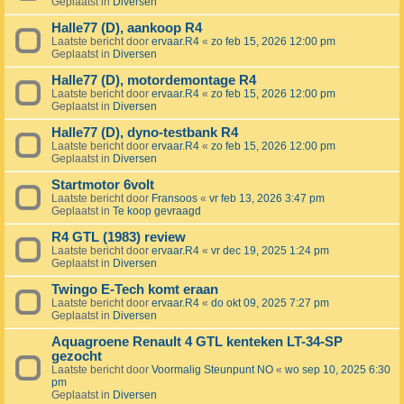
Geplaatst in
Diversen
Halle77 (D), aankoop R4
Laatste bericht door
ervaar.R4
«
zo feb 15, 2026 12:00 pm
Geplaatst in
Diversen
Halle77 (D), motordemontage R4
Laatste bericht door
ervaar.R4
«
zo feb 15, 2026 12:00 pm
Geplaatst in
Diversen
Halle77 (D), dyno-testbank R4
Laatste bericht door
ervaar.R4
«
zo feb 15, 2026 12:00 pm
Geplaatst in
Diversen
Startmotor 6volt
Laatste bericht door
Fransoos
«
vr feb 13, 2026 3:47 pm
Geplaatst in
Te koop gevraagd
R4 GTL (1983) review
Laatste bericht door
ervaar.R4
«
vr dec 19, 2025 1:24 pm
Geplaatst in
Diversen
Twingo E-Tech komt eraan
Laatste bericht door
ervaar.R4
«
do okt 09, 2025 7:27 pm
Geplaatst in
Diversen
Aquagroene Renault 4 GTL kenteken LT-34-SP
gezocht
Laatste bericht door
Voormalig Steunpunt NO
«
wo sep 10, 2025 6:30
pm
Geplaatst in
Diversen