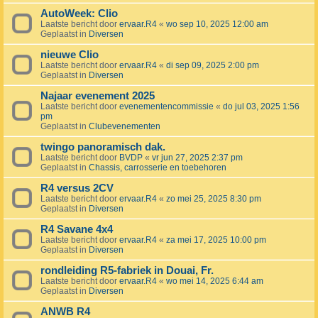
AutoWeek: Clio
Laatste bericht door
ervaar.R4
«
wo sep 10, 2025 12:00 am
Geplaatst in
Diversen
nieuwe Clio
Laatste bericht door
ervaar.R4
«
di sep 09, 2025 2:00 pm
Geplaatst in
Diversen
Najaar evenement 2025
Laatste bericht door
evenementencommissie
«
do jul 03, 2025 1:56
pm
Geplaatst in
Clubevenementen
twingo panoramisch dak.
Laatste bericht door
BVDP
«
vr jun 27, 2025 2:37 pm
Geplaatst in
Chassis, carrosserie en toebehoren
R4 versus 2CV
Laatste bericht door
ervaar.R4
«
zo mei 25, 2025 8:30 pm
Geplaatst in
Diversen
R4 Savane 4x4
Laatste bericht door
ervaar.R4
«
za mei 17, 2025 10:00 pm
Geplaatst in
Diversen
rondleiding R5-fabriek in Douai, Fr.
Laatste bericht door
ervaar.R4
«
wo mei 14, 2025 6:44 am
Geplaatst in
Diversen
ANWB R4