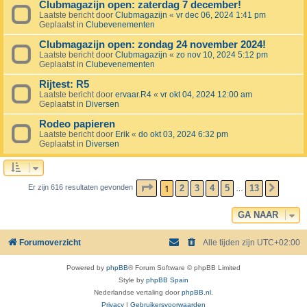
Clubmagazijn open: zaterdag 7 december!
Laatste bericht door
Clubmagazijn
«
vr dec 06, 2024 1:41 pm
Geplaatst in
Clubevenementen
Clubmagazijn open: zondag 24 november 2024!
Laatste bericht door
Clubmagazijn
«
zo nov 10, 2024 5:12 pm
Geplaatst in
Clubevenementen
Rijtest: R5
Laatste bericht door
ervaar.R4
«
vr okt 04, 2024 12:00 am
Geplaatst in
Diversen
Rodeo papieren
Laatste bericht door
Erik
«
do okt 03, 2024 6:32 pm
Geplaatst in
Diversen
PAGINA
1
VAN
13
1
2
3
4
5
13
Er zijn 616 resultaten gevonden
VOLG
…
GA NAAR
Forumoverzicht
Alle tijden zijn
UTC+02:00
Powered by
phpBB
® Forum Software © phpBB Limited
Style by
phpBB Spain
Nederlandse vertaling door
phpBB.nl
.
Privacy
|
Gebruikersvoorwaarden