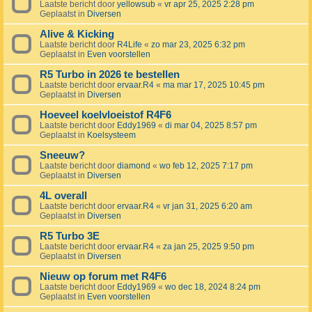
Laatste bericht door
yellowsub
«
vr apr 25, 2025 2:28 pm
Geplaatst in
Diversen
Alive & Kicking
Laatste bericht door
R4Life
«
zo mar 23, 2025 6:32 pm
Geplaatst in
Even voorstellen
R5 Turbo in 2026 te bestellen
Laatste bericht door
ervaar.R4
«
ma mar 17, 2025 10:45 pm
Geplaatst in
Diversen
Hoeveel koelvloeistof R4F6
Laatste bericht door
Eddy1969
«
di mar 04, 2025 8:57 pm
Geplaatst in
Koelsysteem
Sneeuw?
Laatste bericht door
diamond
«
wo feb 12, 2025 7:17 pm
Geplaatst in
Diversen
4L overall
Laatste bericht door
ervaar.R4
«
vr jan 31, 2025 6:20 am
Geplaatst in
Diversen
R5 Turbo 3E
Laatste bericht door
ervaar.R4
«
za jan 25, 2025 9:50 pm
Geplaatst in
Diversen
Nieuw op forum met R4F6
Laatste bericht door
Eddy1969
«
wo dec 18, 2024 8:24 pm
Geplaatst in
Even voorstellen