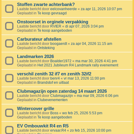
Stoffen zwarte achterbank?
Laatste bericht door
eelcovanheerde
«
za apr 11, 2026 10:07 pm
Geplaatst in
Te koop gevraagd
Onstoorset in orginele verpakking
Laatste bericht door
RVIER
«
di apr 07, 2026 3:04 pm
Geplaatst in
Te koop aangeboden
Carburateur afstellen
Laatste bericht door
boogaerdt
«
za apr 04, 2026 11:15 am
Geplaatst in
Ontsteking
Landmarken 2026
Laatste bericht door
Boalder1972
«
ma mar 30, 2026 4:41 pm
Geplaatst in
Het 2021 Jubileum R4 Landmark rally evenement
verschil zenith 32 if7 en zenith 32if2
Laatste bericht door
benr4
«
vr mar 13, 2026 11:00 pm
Geplaatst in
Brandstof en uitlaat
Clubmagazijn open zaterdag 14 maart 2026
Laatste bericht door
Clubmagazijn
«
ma mar 09, 2026 6:06 pm
Geplaatst in
Clubevenementen
Wintercover grille
Laatste bericht door
Boss
«
wo feb 25, 2026 5:53 pm
Geplaatst in
Te koop aangeboden
EV Ombouwkit R4 en R5
Laatste bericht door
ervaar.R4
«
zo feb 15, 2026 10:00 pm