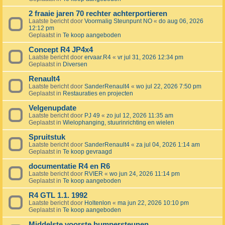
2 fraaie jaren 70 rechter achterportieren
Laatste bericht door
Voormalig Steunpunt NO
«
do aug 06, 2026
12:12 pm
Geplaatst in
Te koop aangeboden
Concept R4 JP4x4
Laatste bericht door
ervaar.R4
«
vr jul 31, 2026 12:34 pm
Geplaatst in
Diversen
Renault4
Laatste bericht door
SanderRenault4
«
wo jul 22, 2026 7:50 pm
Geplaatst in
Restauraties en projecten
Velgenupdate
Laatste bericht door
PJ 49
«
zo jul 12, 2026 11:35 am
Geplaatst in
Wielophanging, stuurinrichting en wielen
Spruitstuk
Laatste bericht door
SanderRenault4
«
za jul 04, 2026 1:14 am
Geplaatst in
Te koop gevraagd
documentatie R4 en R6
Laatste bericht door
RVIER
«
wo jun 24, 2026 11:14 pm
Geplaatst in
Te koop aangeboden
R4 GTL 1.1. 1992
Laatste bericht door
Holtenlon
«
ma jun 22, 2026 10:10 pm
Geplaatst in
Te koop aangeboden
Middelste voorste bumpersteunen