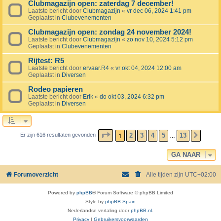
Clubmagazijn open: zaterdag 7 december!
Laatste bericht door
Clubmagazijn
«
vr dec 06, 2024 1:41 pm
Geplaatst in
Clubevenementen
Clubmagazijn open: zondag 24 november 2024!
Laatste bericht door
Clubmagazijn
«
zo nov 10, 2024 5:12 pm
Geplaatst in
Clubevenementen
Rijtest: R5
Laatste bericht door
ervaar.R4
«
vr okt 04, 2024 12:00 am
Geplaatst in
Diversen
Rodeo papieren
Laatste bericht door
Erik
«
do okt 03, 2024 6:32 pm
Geplaatst in
Diversen
PAGINA
1
VAN
13
1
2
3
4
5
13
Er zijn 616 resultaten gevonden
VOLG
…
GA NAAR
Forumoverzicht
Alle tijden zijn
UTC+02:00
Powered by
phpBB
® Forum Software © phpBB Limited
Style by
phpBB Spain
Nederlandse vertaling door
phpBB.nl
.
Privacy
|
Gebruikersvoorwaarden