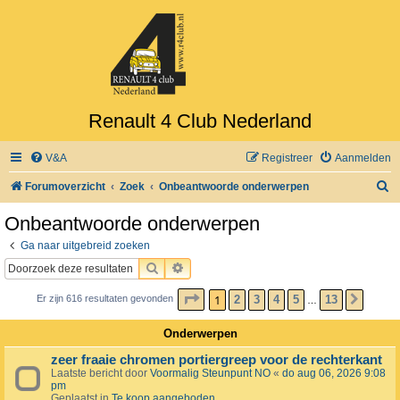
Renault 4 Club Nederland
V&A
Registreer
Aanmelden
Z
Forumoverzicht
Zoek
Onbeantwoorde onderwerpen
o
Onbeantwoorde onderwerpen
e
Ga naar uitgebreid zoeken
k
ZOEK
UITGEBREID ZOEKEN
PAGINA
1
VAN
13
1
2
3
4
5
13
Er zijn 616 resultaten gevonden
VOLG
…
Onderwerpen
zeer fraaie chromen portiergreep voor de rechterkant
Laatste bericht door
Voormalig Steunpunt NO
«
do aug 06, 2026 9:08
pm
Geplaatst in
Te koop aangeboden