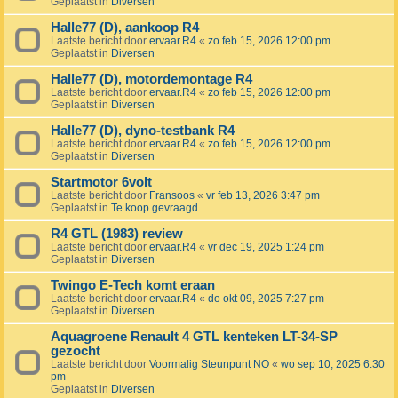
Geplaatst in
Diversen
Halle77 (D), aankoop R4
Laatste bericht door
ervaar.R4
«
zo feb 15, 2026 12:00 pm
Geplaatst in
Diversen
Halle77 (D), motordemontage R4
Laatste bericht door
ervaar.R4
«
zo feb 15, 2026 12:00 pm
Geplaatst in
Diversen
Halle77 (D), dyno-testbank R4
Laatste bericht door
ervaar.R4
«
zo feb 15, 2026 12:00 pm
Geplaatst in
Diversen
Startmotor 6volt
Laatste bericht door
Fransoos
«
vr feb 13, 2026 3:47 pm
Geplaatst in
Te koop gevraagd
R4 GTL (1983) review
Laatste bericht door
ervaar.R4
«
vr dec 19, 2025 1:24 pm
Geplaatst in
Diversen
Twingo E-Tech komt eraan
Laatste bericht door
ervaar.R4
«
do okt 09, 2025 7:27 pm
Geplaatst in
Diversen
Aquagroene Renault 4 GTL kenteken LT-34-SP
gezocht
Laatste bericht door
Voormalig Steunpunt NO
«
wo sep 10, 2025 6:30
pm
Geplaatst in
Diversen