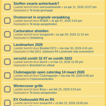
Stoffen zwarte achterbank?
Laatste bericht door
eelcovanheerde
«
za apr 11, 2026 10:07 pm
Geplaatst in
Te koop gevraagd
Onstoorset in orginele verpakking
Laatste bericht door
RVIER
«
di apr 07, 2026 3:04 pm
Geplaatst in
Te koop aangeboden
Carburateur afstellen
Laatste bericht door
boogaerdt
«
za apr 04, 2026 11:15 am
Geplaatst in
Ontsteking
Landmarken 2026
Laatste bericht door
Boalder1972
«
ma mar 30, 2026 4:41 pm
Geplaatst in
Het 2021 Jubileum R4 Landmark rally evenement
verschil zenith 32 if7 en zenith 32if2
Laatste bericht door
benr4
«
vr mar 13, 2026 11:00 pm
Geplaatst in
Brandstof en uitlaat
Clubmagazijn open zaterdag 14 maart 2026
Laatste bericht door
Clubmagazijn
«
ma mar 09, 2026 6:06 pm
Geplaatst in
Clubevenementen
Wintercover grille
Laatste bericht door
Boss
«
wo feb 25, 2026 5:53 pm
Geplaatst in
Te koop aangeboden
EV Ombouwkit R4 en R5
Laatste bericht door
ervaar.R4
«
zo feb 15, 2026 10:00 pm