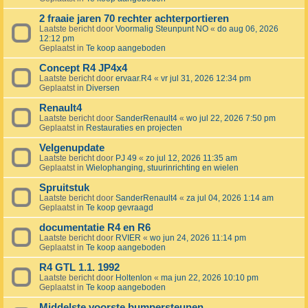
2 fraaie jaren 70 rechter achterportieren
Laatste bericht door
Voormalig Steunpunt NO
«
do aug 06, 2026
12:12 pm
Geplaatst in
Te koop aangeboden
Concept R4 JP4x4
Laatste bericht door
ervaar.R4
«
vr jul 31, 2026 12:34 pm
Geplaatst in
Diversen
Renault4
Laatste bericht door
SanderRenault4
«
wo jul 22, 2026 7:50 pm
Geplaatst in
Restauraties en projecten
Velgenupdate
Laatste bericht door
PJ 49
«
zo jul 12, 2026 11:35 am
Geplaatst in
Wielophanging, stuurinrichting en wielen
Spruitstuk
Laatste bericht door
SanderRenault4
«
za jul 04, 2026 1:14 am
Geplaatst in
Te koop gevraagd
documentatie R4 en R6
Laatste bericht door
RVIER
«
wo jun 24, 2026 11:14 pm
Geplaatst in
Te koop aangeboden
R4 GTL 1.1. 1992
Laatste bericht door
Holtenlon
«
ma jun 22, 2026 10:10 pm
Geplaatst in
Te koop aangeboden
Middelste voorste bumpersteunen