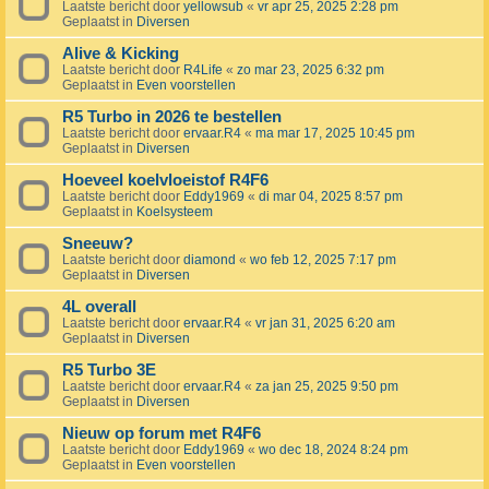
Laatste bericht door
yellowsub
«
vr apr 25, 2025 2:28 pm
Geplaatst in
Diversen
Alive & Kicking
Laatste bericht door
R4Life
«
zo mar 23, 2025 6:32 pm
Geplaatst in
Even voorstellen
R5 Turbo in 2026 te bestellen
Laatste bericht door
ervaar.R4
«
ma mar 17, 2025 10:45 pm
Geplaatst in
Diversen
Hoeveel koelvloeistof R4F6
Laatste bericht door
Eddy1969
«
di mar 04, 2025 8:57 pm
Geplaatst in
Koelsysteem
Sneeuw?
Laatste bericht door
diamond
«
wo feb 12, 2025 7:17 pm
Geplaatst in
Diversen
4L overall
Laatste bericht door
ervaar.R4
«
vr jan 31, 2025 6:20 am
Geplaatst in
Diversen
R5 Turbo 3E
Laatste bericht door
ervaar.R4
«
za jan 25, 2025 9:50 pm
Geplaatst in
Diversen
Nieuw op forum met R4F6
Laatste bericht door
Eddy1969
«
wo dec 18, 2024 8:24 pm
Geplaatst in
Even voorstellen