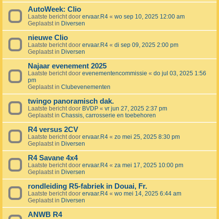
AutoWeek: Clio
Laatste bericht door
ervaar.R4
«
wo sep 10, 2025 12:00 am
Geplaatst in
Diversen
nieuwe Clio
Laatste bericht door
ervaar.R4
«
di sep 09, 2025 2:00 pm
Geplaatst in
Diversen
Najaar evenement 2025
Laatste bericht door
evenementencommissie
«
do jul 03, 2025 1:56
pm
Geplaatst in
Clubevenementen
twingo panoramisch dak.
Laatste bericht door
BVDP
«
vr jun 27, 2025 2:37 pm
Geplaatst in
Chassis, carrosserie en toebehoren
R4 versus 2CV
Laatste bericht door
ervaar.R4
«
zo mei 25, 2025 8:30 pm
Geplaatst in
Diversen
R4 Savane 4x4
Laatste bericht door
ervaar.R4
«
za mei 17, 2025 10:00 pm
Geplaatst in
Diversen
rondleiding R5-fabriek in Douai, Fr.
Laatste bericht door
ervaar.R4
«
wo mei 14, 2025 6:44 am
Geplaatst in
Diversen
ANWB R4