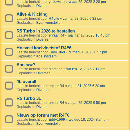
Laatste bericht door
yellowsub
«
vr apr 25, 2025 2:28 pm
Geplaatst in
Diversen
Alive & Kicking
Laatste bericht door
R4Life
«
zo mar 23, 2025 6:32 pm
Geplaatst in
Even voorstellen
R5 Turbo in 2026 te bestellen
Laatste bericht door
ervaar.R4
«
ma mar 17, 2025 10:45 pm
Geplaatst in
Diversen
Hoeveel koelvloeistof R4F6
Laatste bericht door
Eddy1969
«
di mar 04, 2025 8:57 pm
Geplaatst in
Koelsysteem
Sneeuw?
Laatste bericht door
diamond
«
wo feb 12, 2025 7:17 pm
Geplaatst in
Diversen
4L overall
Laatste bericht door
ervaar.R4
«
vr jan 31, 2025 6:20 am
Geplaatst in
Diversen
R5 Turbo 3E
Laatste bericht door
ervaar.R4
«
za jan 25, 2025 9:50 pm
Geplaatst in
Diversen
Nieuw op forum met R4F6
Laatste bericht door
Eddy1969
«
wo dec 18, 2024 8:24 pm
Geplaatst in
Even voorstellen