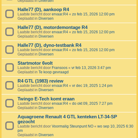
Geplaatst in
Diversen
Halle77 (D), aankoop R4
Laatste bericht door
ervaar.R4
«
zo feb 15, 2026 12:00 pm
Geplaatst in
Diversen
Halle77 (D), motordemontage R4
Laatste bericht door
ervaar.R4
«
zo feb 15, 2026 12:00 pm
Geplaatst in
Diversen
Halle77 (D), dyno-testbank R4
Laatste bericht door
ervaar.R4
«
zo feb 15, 2026 12:00 pm
Geplaatst in
Diversen
Startmotor 6volt
Laatste bericht door
Fransoos
«
vr feb 13, 2026 3:47 pm
Geplaatst in
Te koop gevraagd
R4 GTL (1983) review
Laatste bericht door
ervaar.R4
«
vr dec 19, 2025 1:24 pm
Geplaatst in
Diversen
Twingo E-Tech komt eraan
Laatste bericht door
ervaar.R4
«
do okt 09, 2025 7:27 pm
Geplaatst in
Diversen
Aquagroene Renault 4 GTL kenteken LT-34-SP
gezocht
Laatste bericht door
Voormalig Steunpunt NO
«
wo sep 10, 2025 6:30
pm
Geplaatst in
Diversen