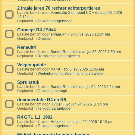
2 fraaie jaren 70 rechter achterportieren
Laatste bericht door
Voormalig Steunpunt NO
«
do aug 06, 2026
12:12 pm
Geplaatst in
Te koop aangeboden
Concept R4 JP4x4
Laatste bericht door
ervaar.R4
«
vr jul 31, 2026 12:34 pm
Geplaatst in
Diversen
Renault4
Laatste bericht door
SanderRenault4
«
wo jul 22, 2026 7:50 pm
Geplaatst in
Restauraties en projecten
Velgenupdate
Laatste bericht door
PJ 49
«
zo jul 12, 2026 11:35 am
Geplaatst in
Wielophanging, stuurinrichting en wielen
Spruitstuk
Laatste bericht door
SanderRenault4
«
za jul 04, 2026 1:14 am
Geplaatst in
Te koop gevraagd
documentatie R4 en R6
Laatste bericht door
RVIER
«
wo jun 24, 2026 11:14 pm
Geplaatst in
Te koop aangeboden
R4 GTL 1.1. 1992
Laatste bericht door
Holtenlon
«
ma jun 22, 2026 10:10 pm
Geplaatst in
Te koop aangeboden
Middelste voorste bumpersteunen