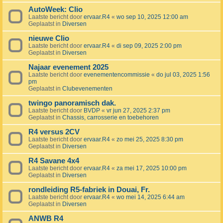
AutoWeek: Clio
Laatste bericht door
ervaar.R4
«
wo sep 10, 2025 12:00 am
Geplaatst in
Diversen
nieuwe Clio
Laatste bericht door
ervaar.R4
«
di sep 09, 2025 2:00 pm
Geplaatst in
Diversen
Najaar evenement 2025
Laatste bericht door
evenementencommissie
«
do jul 03, 2025 1:56
pm
Geplaatst in
Clubevenementen
twingo panoramisch dak.
Laatste bericht door
BVDP
«
vr jun 27, 2025 2:37 pm
Geplaatst in
Chassis, carrosserie en toebehoren
R4 versus 2CV
Laatste bericht door
ervaar.R4
«
zo mei 25, 2025 8:30 pm
Geplaatst in
Diversen
R4 Savane 4x4
Laatste bericht door
ervaar.R4
«
za mei 17, 2025 10:00 pm
Geplaatst in
Diversen
rondleiding R5-fabriek in Douai, Fr.
Laatste bericht door
ervaar.R4
«
wo mei 14, 2025 6:44 am
Geplaatst in
Diversen
ANWB R4