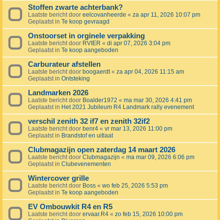
Stoffen zwarte achterbank?
Laatste bericht door
eelcovanheerde
«
za apr 11, 2026 10:07 pm
Geplaatst in
Te koop gevraagd
Onstoorset in orginele verpakking
Laatste bericht door
RVIER
«
di apr 07, 2026 3:04 pm
Geplaatst in
Te koop aangeboden
Carburateur afstellen
Laatste bericht door
boogaerdt
«
za apr 04, 2026 11:15 am
Geplaatst in
Ontsteking
Landmarken 2026
Laatste bericht door
Boalder1972
«
ma mar 30, 2026 4:41 pm
Geplaatst in
Het 2021 Jubileum R4 Landmark rally evenement
verschil zenith 32 if7 en zenith 32if2
Laatste bericht door
benr4
«
vr mar 13, 2026 11:00 pm
Geplaatst in
Brandstof en uitlaat
Clubmagazijn open zaterdag 14 maart 2026
Laatste bericht door
Clubmagazijn
«
ma mar 09, 2026 6:06 pm
Geplaatst in
Clubevenementen
Wintercover grille
Laatste bericht door
Boss
«
wo feb 25, 2026 5:53 pm
Geplaatst in
Te koop aangeboden
EV Ombouwkit R4 en R5
Laatste bericht door
ervaar.R4
«
zo feb 15, 2026 10:00 pm