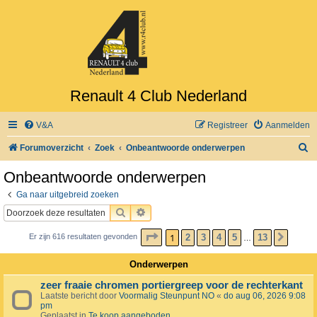
Renault 4 Club Nederland
V&A
Registreer
Aanmelden
Z
Forumoverzicht
Zoek
Onbeantwoorde onderwerpen
o
Onbeantwoorde onderwerpen
e
Ga naar uitgebreid zoeken
k
ZOEK
UITGEBREID ZOEKEN
PAGINA
1
VAN
13
1
2
3
4
5
13
Er zijn 616 resultaten gevonden
VOLG
…
Onderwerpen
zeer fraaie chromen portiergreep voor de rechterkant
Laatste bericht door
Voormalig Steunpunt NO
«
do aug 06, 2026 9:08
pm
Geplaatst in
Te koop aangeboden