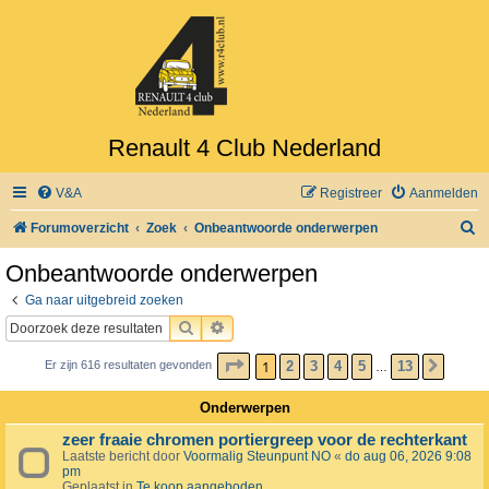
Renault 4 Club Nederland
V&A
Registreer
Aanmelden
Z
Forumoverzicht
Zoek
Onbeantwoorde onderwerpen
o
Onbeantwoorde onderwerpen
e
Ga naar uitgebreid zoeken
k
ZOEK
UITGEBREID ZOEKEN
PAGINA
1
VAN
13
1
2
3
4
5
13
Er zijn 616 resultaten gevonden
VOLG
…
Onderwerpen
zeer fraaie chromen portiergreep voor de rechterkant
Laatste bericht door
Voormalig Steunpunt NO
«
do aug 06, 2026 9:08
pm
Geplaatst in
Te koop aangeboden