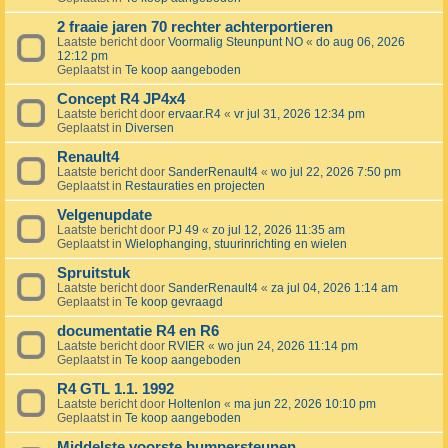
2 fraaie jaren 70 rechter achterportieren
Laatste bericht door
Voormalig Steunpunt NO
«
do aug 06, 2026
12:12 pm
Geplaatst in
Te koop aangeboden
Concept R4 JP4x4
Laatste bericht door
ervaar.R4
«
vr jul 31, 2026 12:34 pm
Geplaatst in
Diversen
Renault4
Laatste bericht door
SanderRenault4
«
wo jul 22, 2026 7:50 pm
Geplaatst in
Restauraties en projecten
Velgenupdate
Laatste bericht door
PJ 49
«
zo jul 12, 2026 11:35 am
Geplaatst in
Wielophanging, stuurinrichting en wielen
Spruitstuk
Laatste bericht door
SanderRenault4
«
za jul 04, 2026 1:14 am
Geplaatst in
Te koop gevraagd
documentatie R4 en R6
Laatste bericht door
RVIER
«
wo jun 24, 2026 11:14 pm
Geplaatst in
Te koop aangeboden
R4 GTL 1.1. 1992
Laatste bericht door
Holtenlon
«
ma jun 22, 2026 10:10 pm
Geplaatst in
Te koop aangeboden
Middelste voorste bumpersteunen