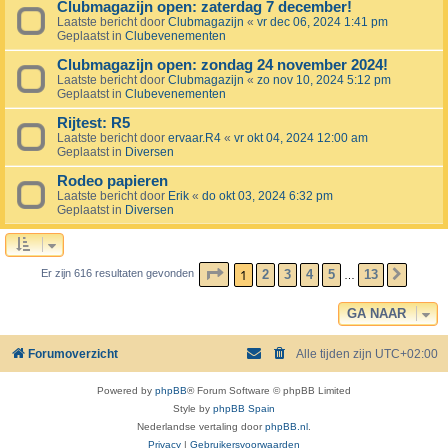
Clubmagazijn open: zaterdag 7 december!
Laatste bericht door
Clubmagazijn
«
vr dec 06, 2024 1:41 pm
Geplaatst in
Clubevenementen
Clubmagazijn open: zondag 24 november 2024!
Laatste bericht door
Clubmagazijn
«
zo nov 10, 2024 5:12 pm
Geplaatst in
Clubevenementen
Rijtest: R5
Laatste bericht door
ervaar.R4
«
vr okt 04, 2024 12:00 am
Geplaatst in
Diversen
Rodeo papieren
Laatste bericht door
Erik
«
do okt 03, 2024 6:32 pm
Geplaatst in
Diversen
PAGINA
1
VAN
13
1
2
3
4
5
13
Er zijn 616 resultaten gevonden
VOLG
…
GA NAAR
Forumoverzicht
Alle tijden zijn
UTC+02:00
Powered by
phpBB
® Forum Software © phpBB Limited
Style by
phpBB Spain
Nederlandse vertaling door
phpBB.nl
.
Privacy
|
Gebruikersvoorwaarden