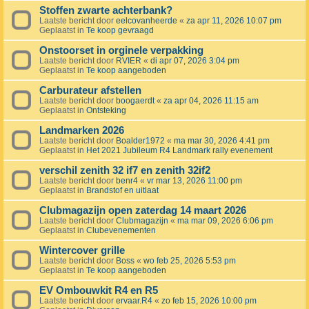
Stoffen zwarte achterbank?
Laatste bericht door
eelcovanheerde
«
za apr 11, 2026 10:07 pm
Geplaatst in
Te koop gevraagd
Onstoorset in orginele verpakking
Laatste bericht door
RVIER
«
di apr 07, 2026 3:04 pm
Geplaatst in
Te koop aangeboden
Carburateur afstellen
Laatste bericht door
boogaerdt
«
za apr 04, 2026 11:15 am
Geplaatst in
Ontsteking
Landmarken 2026
Laatste bericht door
Boalder1972
«
ma mar 30, 2026 4:41 pm
Geplaatst in
Het 2021 Jubileum R4 Landmark rally evenement
verschil zenith 32 if7 en zenith 32if2
Laatste bericht door
benr4
«
vr mar 13, 2026 11:00 pm
Geplaatst in
Brandstof en uitlaat
Clubmagazijn open zaterdag 14 maart 2026
Laatste bericht door
Clubmagazijn
«
ma mar 09, 2026 6:06 pm
Geplaatst in
Clubevenementen
Wintercover grille
Laatste bericht door
Boss
«
wo feb 25, 2026 5:53 pm
Geplaatst in
Te koop aangeboden
EV Ombouwkit R4 en R5
Laatste bericht door
ervaar.R4
«
zo feb 15, 2026 10:00 pm