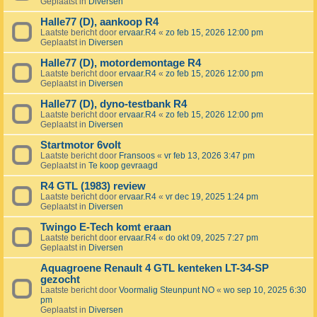
Geplaatst in
Diversen
Halle77 (D), aankoop R4
Laatste bericht door
ervaar.R4
«
zo feb 15, 2026 12:00 pm
Geplaatst in
Diversen
Halle77 (D), motordemontage R4
Laatste bericht door
ervaar.R4
«
zo feb 15, 2026 12:00 pm
Geplaatst in
Diversen
Halle77 (D), dyno-testbank R4
Laatste bericht door
ervaar.R4
«
zo feb 15, 2026 12:00 pm
Geplaatst in
Diversen
Startmotor 6volt
Laatste bericht door
Fransoos
«
vr feb 13, 2026 3:47 pm
Geplaatst in
Te koop gevraagd
R4 GTL (1983) review
Laatste bericht door
ervaar.R4
«
vr dec 19, 2025 1:24 pm
Geplaatst in
Diversen
Twingo E-Tech komt eraan
Laatste bericht door
ervaar.R4
«
do okt 09, 2025 7:27 pm
Geplaatst in
Diversen
Aquagroene Renault 4 GTL kenteken LT-34-SP
gezocht
Laatste bericht door
Voormalig Steunpunt NO
«
wo sep 10, 2025 6:30
pm
Geplaatst in
Diversen