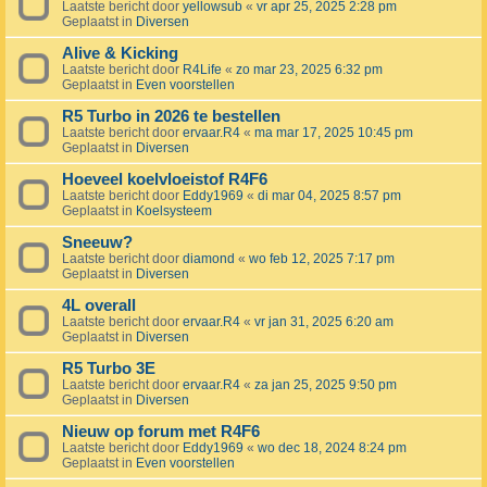
Laatste bericht door
yellowsub
«
vr apr 25, 2025 2:28 pm
Geplaatst in
Diversen
Alive & Kicking
Laatste bericht door
R4Life
«
zo mar 23, 2025 6:32 pm
Geplaatst in
Even voorstellen
R5 Turbo in 2026 te bestellen
Laatste bericht door
ervaar.R4
«
ma mar 17, 2025 10:45 pm
Geplaatst in
Diversen
Hoeveel koelvloeistof R4F6
Laatste bericht door
Eddy1969
«
di mar 04, 2025 8:57 pm
Geplaatst in
Koelsysteem
Sneeuw?
Laatste bericht door
diamond
«
wo feb 12, 2025 7:17 pm
Geplaatst in
Diversen
4L overall
Laatste bericht door
ervaar.R4
«
vr jan 31, 2025 6:20 am
Geplaatst in
Diversen
R5 Turbo 3E
Laatste bericht door
ervaar.R4
«
za jan 25, 2025 9:50 pm
Geplaatst in
Diversen
Nieuw op forum met R4F6
Laatste bericht door
Eddy1969
«
wo dec 18, 2024 8:24 pm
Geplaatst in
Even voorstellen