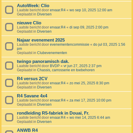
AutoWeek: Clio
Laatste bericht door
ervaar.R4
«
wo sep 10, 2025 12:00 am
Geplaatst in
Diversen
nieuwe Clio
Laatste bericht door
ervaar.R4
«
di sep 09, 2025 2:00 pm
Geplaatst in
Diversen
Najaar evenement 2025
Laatste bericht door
evenementencommissie
«
do jul 03, 2025 1:56
pm
Geplaatst in
Clubevenementen
twingo panoramisch dak.
Laatste bericht door
BVDP
«
vr jun 27, 2025 2:37 pm
Geplaatst in
Chassis, carrosserie en toebehoren
R4 versus 2CV
Laatste bericht door
ervaar.R4
«
zo mei 25, 2025 8:30 pm
Geplaatst in
Diversen
R4 Savane 4x4
Laatste bericht door
ervaar.R4
«
za mei 17, 2025 10:00 pm
Geplaatst in
Diversen
rondleiding R5-fabriek in Douai, Fr.
Laatste bericht door
ervaar.R4
«
wo mei 14, 2025 6:44 am
Geplaatst in
Diversen
ANWB R4