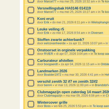
door
Marcel77
»
ma mei 25, 2026 10:32 am
» in
Te k
Versnellingsbak HA0146 014119
door
Marcel77
»
ma mei 25, 2026 10:27 am
» in
Te k
Koni eruit
door
Erik
»
do mei 21, 2026 8:11 pm
» in
Wielophanging
Leuke veiling r5
door
Erik
»
zo mei 17, 2026 8:54 am
» in
Diversen
Stoffen zwarte achterbank?
door
eelcovanheerde
»
za apr 11, 2026 10:07 pm
» in
Onstoorset in orginele verpakking
door
RVIER
»
di apr 07, 2026 3:04 pm
» in
Te koop a
Carburateur afstellen
door
boogaerdt
»
za apr 04, 2026 11:15 am
» in
Ontst
Landmarken 2026
door
Boalder1972
»
ma mar 30, 2026 4:41 pm
» in
Het
verschil zenith 32 if7 en zenith 32if2
door
benr4
»
vr mar 13, 2026 11:00 pm
» in
Brandstof e
Clubmagazijn open zaterdag 14 maart 202
door
Clubmagazijn
»
ma mar 09, 2026 6:06 pm
» in
C
Wintercover grille
door
Boss
»
wo feb 25, 2026 5:53 pm
» in
Te koop aa