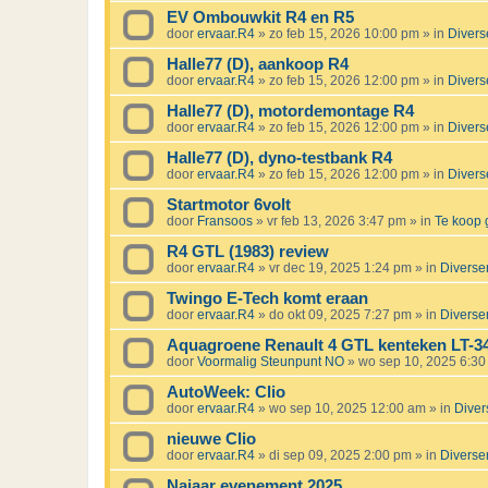
EV Ombouwkit R4 en R5
door
ervaar.R4
»
zo feb 15, 2026 10:00 pm
» in
Divers
Halle77 (D), aankoop R4
door
ervaar.R4
»
zo feb 15, 2026 12:00 pm
» in
Divers
Halle77 (D), motordemontage R4
door
ervaar.R4
»
zo feb 15, 2026 12:00 pm
» in
Divers
Halle77 (D), dyno-testbank R4
door
ervaar.R4
»
zo feb 15, 2026 12:00 pm
» in
Divers
Startmotor 6volt
door
Fransoos
»
vr feb 13, 2026 3:47 pm
» in
Te koop 
R4 GTL (1983) review
door
ervaar.R4
»
vr dec 19, 2025 1:24 pm
» in
Diverse
Twingo E-Tech komt eraan
door
ervaar.R4
»
do okt 09, 2025 7:27 pm
» in
Diverse
Aquagroene Renault 4 GTL kenteken LT-3
door
Voormalig Steunpunt NO
»
wo sep 10, 2025 6:3
AutoWeek: Clio
door
ervaar.R4
»
wo sep 10, 2025 12:00 am
» in
Diver
nieuwe Clio
door
ervaar.R4
»
di sep 09, 2025 2:00 pm
» in
Diverse
Najaar evenement 2025