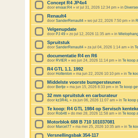
Concept R4 JP4x4
door
ervaar.R4
»
vr jul 31, 2026 12:34 pm
» in
Diverse
Renault4
door
SanderRenault4
»
wo jul 22, 2026 7:50 pm
» in
R
Velgenupdate
door
PJ 49
»
zo jul 12, 2026 11:35 am
» in
Wielophangi
Spruitstuk
door
SanderRenault4
»
za jul 04, 2026 1:14 am
» in
T
documentatie R4 en R6
door
RVIER
»
wo jun 24, 2026 11:14 pm
» in
Te koop
R4 GTL 1.1. 1992
door
Holtenlon
»
ma jun 22, 2026 10:10 pm
» in
Te ko
Middelste voorste bumpersteunen
door
Bertje
»
ma jun 15, 2026 8:33 pm
» in
Te koop g
32 mm spruitstuk en carburateur
door
kz3R4L
»
za jun 06, 2026 11:07 am
» in
Te koop 
Te koop: R4 GTL 1984 op Servisch kentek
door
Rob4tl
»
do mei 28, 2026 11:58 am
» in
Te koop
Motorblok 688 B 710 101037081
door
Marcel77
»
ma mei 25, 2026 10:35 am
» in
Te k
Versnellingsbak 354-117