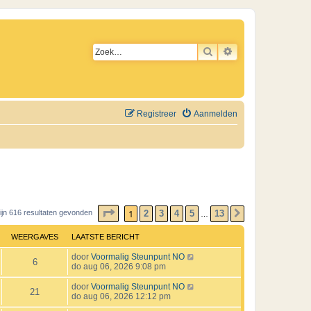
ZOEK
UITGEBREID ZO
Registreer
Aanmelden
PAGINA
1
VAN
13
1
2
3
4
5
13
zijn 616 resultaten gevonden
VOLGENDE
…
WEERGAVES
LAATSTE BERICHT
L
door
Voormalig Steunpunt NO
W
6
a
do aug 06, 2026 9:08 pm
a
e
t
L
door
Voormalig Steunpunt NO
W
21
s
a
do aug 06, 2026 12:12 pm
e
t
a