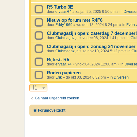
R5 Turbo 3E
door
ervaar.R4
»
za jan 25, 2025 9:50 pm
» in
Diverse
Nieuw op forum met R4F6
door
Eddy1969
»
wo dec 18, 2024 8:24 pm
» in
Even v
Clubmagazijn open: zaterdag 7 december!
door
Clubmagazijn
»
vr dec 06, 2024 1:41 pm
» in
Clu
Clubmagazijn open: zondag 24 november 
door
Clubmagazijn
»
zo nov 10, 2024 5:12 pm
» in
Cl
Rijtest: R5
door
ervaar.R4
»
vr okt 04, 2024 12:00 am
» in
Divers
Rodeo papieren
door
Erik
»
do okt 03, 2024 6:32 pm
» in
Diversen
Ga naar uitgebreid zoeken
Forumoverzicht