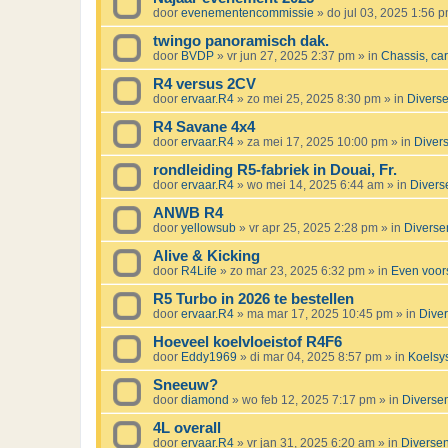
door
evenementencommissie
»
do jul 03, 2025 1:56 
twingo panoramisch dak.
door
BVDP
»
vr jun 27, 2025 2:37 pm
» in
Chassis, ca
R4 versus 2CV
door
ervaar.R4
»
zo mei 25, 2025 8:30 pm
» in
Divers
R4 Savane 4x4
door
ervaar.R4
»
za mei 17, 2025 10:00 pm
» in
Diver
rondleiding R5-fabriek in Douai, Fr.
door
ervaar.R4
»
wo mei 14, 2025 6:44 am
» in
Divers
ANWB R4
door
yellowsub
»
vr apr 25, 2025 2:28 pm
» in
Diverse
Alive & Kicking
door
R4Life
»
zo mar 23, 2025 6:32 pm
» in
Even voors
R5 Turbo in 2026 te bestellen
door
ervaar.R4
»
ma mar 17, 2025 10:45 pm
» in
Dive
Hoeveel koelvloeistof R4F6
door
Eddy1969
»
di mar 04, 2025 8:57 pm
» in
Koelsy
Sneeuw?
door
diamond
»
wo feb 12, 2025 7:17 pm
» in
Diverse
4L overall
door
ervaar.R4
»
vr jan 31, 2025 6:20 am
» in
Diverse