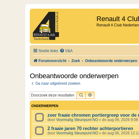
Renault 4 Clu
Renault 4 Club Nederlan
Snelle links
V&A
Forumoverzicht
Zoek
Onbeantwoorde onderwerpen
Onbeantwoorde onderwerpen
Ga naar uitgebreid zoeken
ZOEK
UITGEBREID ZOEKEN
ONDERWERPEN
zeer fraaie chromen portiergreep voor de 
door
Voormalig Steunpunt NO
»
do aug 06, 2026 9:08
2 fraaie jaren 70 rechter achterportieren
door
Voormalig Steunpunt NO
»
do aug 06, 2026 12: