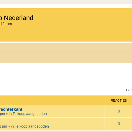
b Nederland
d forum
Er 
REACTIES
rechterkant
R
0
 pm
» in
Te koop aangeboden
e
R
0
12 pm
» in
Te koop aangeboden
a