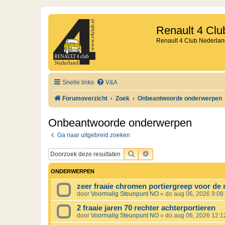
Renault 4 Clu
Renault 4 Club Nederlan
Snelle links
V&A
Forumoverzicht
Zoek
Onbeantwoorde onderwerpen
Onbeantwoorde onderwerpen
Ga naar uitgebreid zoeken
ZOEK
UITGEBREID ZOEKEN
ONDERWERPEN
zeer fraaie chromen portiergreep voor de 
door
Voormalig Steunpunt NO
»
do aug 06, 2026 9:08
2 fraaie jaren 70 rechter achterportieren
door
Voormalig Steunpunt NO
»
do aug 06, 2026 12: