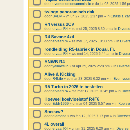
door
evenementencommissie
»
do jul 03, 2025 1:56 
twingo panoramisch dak.
door
BVDP
»
vr jun 27, 2025 2:37 pm
» in
Chassis, ca
R4 versus 2CV
door
ervaar.R4
»
zo mei 25, 2025 8:30 pm
» in
Divers
R4 Savane 4x4
door
ervaar.R4
»
za mei 17, 2025 10:00 pm
» in
Diver
rondleiding R5-fabriek in Douai, Fr.
door
ervaar.R4
»
wo mei 14, 2025 6:44 am
» in
Divers
ANWB R4
door
yellowsub
»
vr apr 25, 2025 2:28 pm
» in
Diverse
Alive & Kicking
door
R4Life
»
zo mar 23, 2025 6:32 pm
» in
Even voors
R5 Turbo in 2026 te bestellen
door
ervaar.R4
»
ma mar 17, 2025 10:45 pm
» in
Dive
Hoeveel koelvloeistof R4F6
door
Eddy1969
»
di mar 04, 2025 8:57 pm
» in
Koelsy
Sneeuw?
door
diamond
»
wo feb 12, 2025 7:17 pm
» in
Diverse
4L overall
door
ervaar.R4
»
vr jan 31, 2025 6:20 am
» in
Diverse