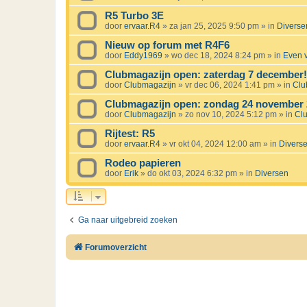
R5 Turbo 3E
door
ervaar.R4
»
za jan 25, 2025 9:50 pm
» in
Diverse
Nieuw op forum met R4F6
door
Eddy1969
»
wo dec 18, 2024 8:24 pm
» in
Even v
Clubmagazijn open: zaterdag 7 december!
door
Clubmagazijn
»
vr dec 06, 2024 1:41 pm
» in
Clu
Clubmagazijn open: zondag 24 november 
door
Clubmagazijn
»
zo nov 10, 2024 5:12 pm
» in
Cl
Rijtest: R5
door
ervaar.R4
»
vr okt 04, 2024 12:00 am
» in
Divers
Rodeo papieren
door
Erik
»
do okt 03, 2024 6:32 pm
» in
Diversen
Ga naar uitgebreid zoeken
Forumoverzicht