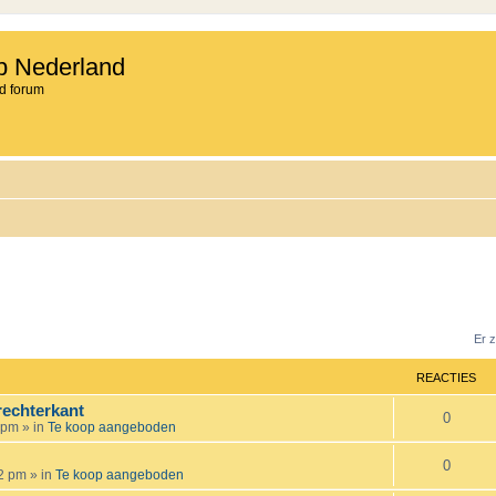
b Nederland
d forum
Er 
REACTIES
rechterkant
R
0
 pm
» in
Te koop aangeboden
e
R
0
12 pm
» in
Te koop aangeboden
a