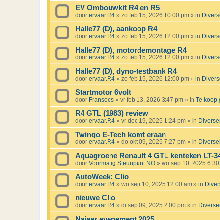
EV Ombouwkit R4 en R5
door
ervaar.R4
»
zo feb 15, 2026 10:00 pm
» in
Divers
Halle77 (D), aankoop R4
door
ervaar.R4
»
zo feb 15, 2026 12:00 pm
» in
Divers
Halle77 (D), motordemontage R4
door
ervaar.R4
»
zo feb 15, 2026 12:00 pm
» in
Divers
Halle77 (D), dyno-testbank R4
door
ervaar.R4
»
zo feb 15, 2026 12:00 pm
» in
Divers
Startmotor 6volt
door
Fransoos
»
vr feb 13, 2026 3:47 pm
» in
Te koop 
R4 GTL (1983) review
door
ervaar.R4
»
vr dec 19, 2025 1:24 pm
» in
Diverse
Twingo E-Tech komt eraan
door
ervaar.R4
»
do okt 09, 2025 7:27 pm
» in
Diverse
Aquagroene Renault 4 GTL kenteken LT-3
door
Voormalig Steunpunt NO
»
wo sep 10, 2025 6:3
AutoWeek: Clio
door
ervaar.R4
»
wo sep 10, 2025 12:00 am
» in
Diver
nieuwe Clio
door
ervaar.R4
»
di sep 09, 2025 2:00 pm
» in
Diverse
Najaar evenement 2025