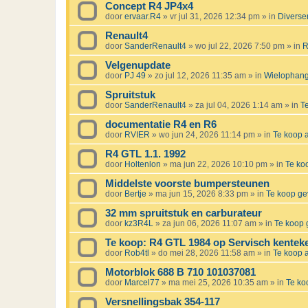
Concept R4 JP4x4
door
ervaar.R4
»
vr jul 31, 2026 12:34 pm
» in
Diverse
Renault4
door
SanderRenault4
»
wo jul 22, 2026 7:50 pm
» in
R
Velgenupdate
door
PJ 49
»
zo jul 12, 2026 11:35 am
» in
Wielophangi
Spruitstuk
door
SanderRenault4
»
za jul 04, 2026 1:14 am
» in
T
documentatie R4 en R6
door
RVIER
»
wo jun 24, 2026 11:14 pm
» in
Te koop
R4 GTL 1.1. 1992
door
Holtenlon
»
ma jun 22, 2026 10:10 pm
» in
Te ko
Middelste voorste bumpersteunen
door
Bertje
»
ma jun 15, 2026 8:33 pm
» in
Te koop g
32 mm spruitstuk en carburateur
door
kz3R4L
»
za jun 06, 2026 11:07 am
» in
Te koop 
Te koop: R4 GTL 1984 op Servisch kentek
door
Rob4tl
»
do mei 28, 2026 11:58 am
» in
Te koop
Motorblok 688 B 710 101037081
door
Marcel77
»
ma mei 25, 2026 10:35 am
» in
Te k
Versnellingsbak 354-117