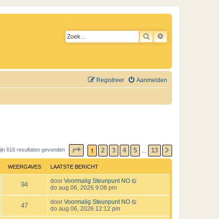
ZOEK
UITGEBREID ZO
Registreer
Aanmelden
PAGINA
1
VAN
13
1
2
3
4
5
13
zijn 616 resultaten gevonden
VOLGENDE
…
WEERGAVES
LAATSTE BERICHT
L
door
Voormalig Steunpunt NO
W
94
a
do aug 06, 2026 9:08 pm
a
e
t
L
door
Voormalig Steunpunt NO
W
47
s
a
do aug 06, 2026 12:12 pm
e
t
a