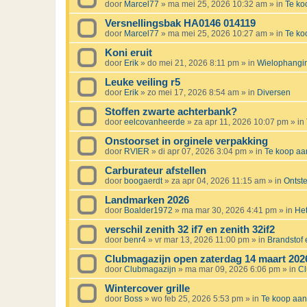
door
Marcel77
»
ma mei 25, 2026 10:32 am
» in
Te k
Versnellingsbak HA0146 014119
door
Marcel77
»
ma mei 25, 2026 10:27 am
» in
Te k
Koni eruit
door
Erik
»
do mei 21, 2026 8:11 pm
» in
Wielophanging
Leuke veiling r5
door
Erik
»
zo mei 17, 2026 8:54 am
» in
Diversen
Stoffen zwarte achterbank?
door
eelcovanheerde
»
za apr 11, 2026 10:07 pm
» in
Onstoorset in orginele verpakking
door
RVIER
»
di apr 07, 2026 3:04 pm
» in
Te koop a
Carburateur afstellen
door
boogaerdt
»
za apr 04, 2026 11:15 am
» in
Ontst
Landmarken 2026
door
Boalder1972
»
ma mar 30, 2026 4:41 pm
» in
Het
verschil zenith 32 if7 en zenith 32if2
door
benr4
»
vr mar 13, 2026 11:00 pm
» in
Brandstof e
Clubmagazijn open zaterdag 14 maart 202
door
Clubmagazijn
»
ma mar 09, 2026 6:06 pm
» in
C
Wintercover grille
door
Boss
»
wo feb 25, 2026 5:53 pm
» in
Te koop aa