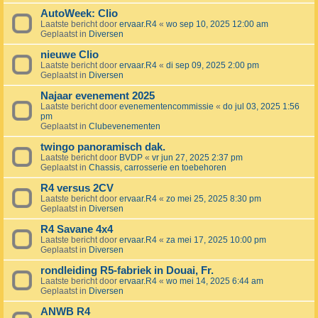
AutoWeek: Clio
Laatste bericht door
ervaar.R4
«
wo sep 10, 2025 12:00 am
Geplaatst in
Diversen
nieuwe Clio
Laatste bericht door
ervaar.R4
«
di sep 09, 2025 2:00 pm
Geplaatst in
Diversen
Najaar evenement 2025
Laatste bericht door
evenementencommissie
«
do jul 03, 2025 1:56
pm
Geplaatst in
Clubevenementen
twingo panoramisch dak.
Laatste bericht door
BVDP
«
vr jun 27, 2025 2:37 pm
Geplaatst in
Chassis, carrosserie en toebehoren
R4 versus 2CV
Laatste bericht door
ervaar.R4
«
zo mei 25, 2025 8:30 pm
Geplaatst in
Diversen
R4 Savane 4x4
Laatste bericht door
ervaar.R4
«
za mei 17, 2025 10:00 pm
Geplaatst in
Diversen
rondleiding R5-fabriek in Douai, Fr.
Laatste bericht door
ervaar.R4
«
wo mei 14, 2025 6:44 am
Geplaatst in
Diversen
ANWB R4