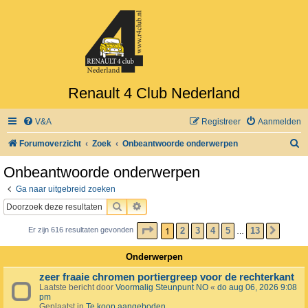
Renault 4 Club Nederland
V&A
Registreer
Aanmelden
Z
Forumoverzicht
Zoek
Onbeantwoorde onderwerpen
o
Onbeantwoorde onderwerpen
e
Ga naar uitgebreid zoeken
k
ZOEK
UITGEBREID ZOEKEN
PAGINA
1
VAN
13
1
2
3
4
5
13
Er zijn 616 resultaten gevonden
VOLG
…
Onderwerpen
zeer fraaie chromen portiergreep voor de rechterkant
Laatste bericht door
Voormalig Steunpunt NO
«
do aug 06, 2026 9:08
pm
Geplaatst in
Te koop aangeboden