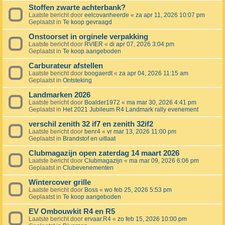
Stoffen zwarte achterbank?
Laatste bericht door
eelcovanheerde
«
za apr 11, 2026 10:07 pm
Geplaatst in
Te koop gevraagd
Onstoorset in orginele verpakking
Laatste bericht door
RVIER
«
di apr 07, 2026 3:04 pm
Geplaatst in
Te koop aangeboden
Carburateur afstellen
Laatste bericht door
boogaerdt
«
za apr 04, 2026 11:15 am
Geplaatst in
Ontsteking
Landmarken 2026
Laatste bericht door
Boalder1972
«
ma mar 30, 2026 4:41 pm
Geplaatst in
Het 2021 Jubileum R4 Landmark rally evenement
verschil zenith 32 if7 en zenith 32if2
Laatste bericht door
benr4
«
vr mar 13, 2026 11:00 pm
Geplaatst in
Brandstof en uitlaat
Clubmagazijn open zaterdag 14 maart 2026
Laatste bericht door
Clubmagazijn
«
ma mar 09, 2026 6:06 pm
Geplaatst in
Clubevenementen
Wintercover grille
Laatste bericht door
Boss
«
wo feb 25, 2026 5:53 pm
Geplaatst in
Te koop aangeboden
EV Ombouwkit R4 en R5
Laatste bericht door
ervaar.R4
«
zo feb 15, 2026 10:00 pm