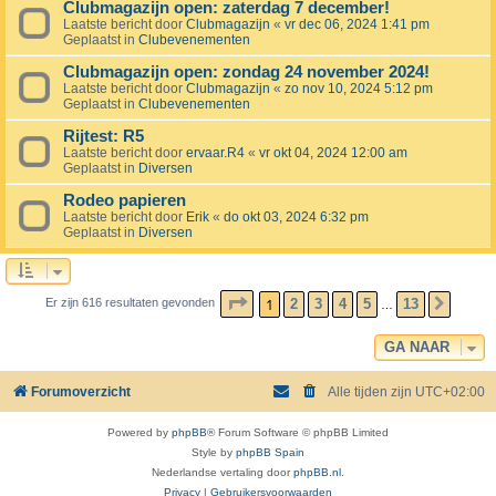
Clubmagazijn open: zaterdag 7 december!
Laatste bericht door
Clubmagazijn
«
vr dec 06, 2024 1:41 pm
Geplaatst in
Clubevenementen
Clubmagazijn open: zondag 24 november 2024!
Laatste bericht door
Clubmagazijn
«
zo nov 10, 2024 5:12 pm
Geplaatst in
Clubevenementen
Rijtest: R5
Laatste bericht door
ervaar.R4
«
vr okt 04, 2024 12:00 am
Geplaatst in
Diversen
Rodeo papieren
Laatste bericht door
Erik
«
do okt 03, 2024 6:32 pm
Geplaatst in
Diversen
PAGINA
1
VAN
13
1
2
3
4
5
13
Er zijn 616 resultaten gevonden
VOLG
…
GA NAAR
Forumoverzicht
Alle tijden zijn
UTC+02:00
Powered by
phpBB
® Forum Software © phpBB Limited
Style by
phpBB Spain
Nederlandse vertaling door
phpBB.nl
.
Privacy
|
Gebruikersvoorwaarden