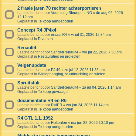
2 fraaie jaren 70 rechter achterportieren
Laatste bericht door
Voormalig Steunpunt NO
«
do aug 06, 2026
12:12 pm
Geplaatst in
Te koop aangeboden
Concept R4 JP4x4
Laatste bericht door
ervaar.R4
«
vr jul 31, 2026 12:34 pm
Geplaatst in
Diversen
Renault4
Laatste bericht door
SanderRenault4
«
wo jul 22, 2026 7:50 pm
Geplaatst in
Restauraties en projecten
Velgenupdate
Laatste bericht door
PJ 49
«
zo jul 12, 2026 11:35 am
Geplaatst in
Wielophanging, stuurinrichting en wielen
Spruitstuk
Laatste bericht door
SanderRenault4
«
za jul 04, 2026 1:14 am
Geplaatst in
Te koop gevraagd
documentatie R4 en R6
Laatste bericht door
RVIER
«
wo jun 24, 2026 11:14 pm
Geplaatst in
Te koop aangeboden
R4 GTL 1.1. 1992
Laatste bericht door
Holtenlon
«
ma jun 22, 2026 10:10 pm
Geplaatst in
Te koop aangeboden
Middelste voorste bumpersteunen