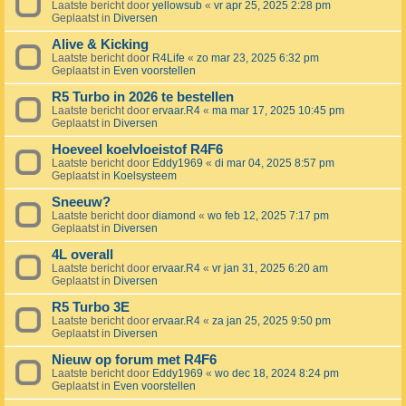
Laatste bericht door
yellowsub
«
vr apr 25, 2025 2:28 pm
Geplaatst in
Diversen
Alive & Kicking
Laatste bericht door
R4Life
«
zo mar 23, 2025 6:32 pm
Geplaatst in
Even voorstellen
R5 Turbo in 2026 te bestellen
Laatste bericht door
ervaar.R4
«
ma mar 17, 2025 10:45 pm
Geplaatst in
Diversen
Hoeveel koelvloeistof R4F6
Laatste bericht door
Eddy1969
«
di mar 04, 2025 8:57 pm
Geplaatst in
Koelsysteem
Sneeuw?
Laatste bericht door
diamond
«
wo feb 12, 2025 7:17 pm
Geplaatst in
Diversen
4L overall
Laatste bericht door
ervaar.R4
«
vr jan 31, 2025 6:20 am
Geplaatst in
Diversen
R5 Turbo 3E
Laatste bericht door
ervaar.R4
«
za jan 25, 2025 9:50 pm
Geplaatst in
Diversen
Nieuw op forum met R4F6
Laatste bericht door
Eddy1969
«
wo dec 18, 2024 8:24 pm
Geplaatst in
Even voorstellen