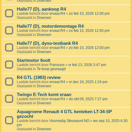
Geplaatst in
Diversen
Halle77 (D), aankoop R4
Laatste bericht door
ervaar.R4
«
zo feb 15, 2026 12:00 pm
Geplaatst in
Diversen
Halle77 (D), motordemontage R4
Laatste bericht door
ervaar.R4
«
zo feb 15, 2026 12:00 pm
Geplaatst in
Diversen
Halle77 (D), dyno-testbank R4
Laatste bericht door
ervaar.R4
«
zo feb 15, 2026 12:00 pm
Geplaatst in
Diversen
Startmotor 6volt
Laatste bericht door
Fransoos
«
vr feb 13, 2026 3:47 pm
Geplaatst in
Te koop gevraagd
R4 GTL (1983) review
Laatste bericht door
ervaar.R4
«
vr dec 19, 2025 1:24 pm
Geplaatst in
Diversen
Twingo E-Tech komt eraan
Laatste bericht door
ervaar.R4
«
do okt 09, 2025 7:27 pm
Geplaatst in
Diversen
Aquagroene Renault 4 GTL kenteken LT-34-SP
gezocht
Laatste bericht door
Voormalig Steunpunt NO
«
wo sep 10, 2025 6:30
pm
Geplaatst in
Diversen