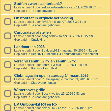
Stoffen zwarte achterbank?
Laatste bericht door
eelcovanheerde
«
za apr 11, 2026 10:07 pm
Geplaatst in
Te koop gevraagd
Onstoorset in orginele verpakking
Laatste bericht door
RVIER
«
di apr 07, 2026 3:04 pm
Geplaatst in
Te koop aangeboden
Carburateur afstellen
Laatste bericht door
boogaerdt
«
za apr 04, 2026 11:15 am
Geplaatst in
Ontsteking
Landmarken 2026
Laatste bericht door
Boalder1972
«
ma mar 30, 2026 4:41 pm
Geplaatst in
Het 2021 Jubileum R4 Landmark rally evenement
verschil zenith 32 if7 en zenith 32if2
Laatste bericht door
benr4
«
vr mar 13, 2026 11:00 pm
Geplaatst in
Brandstof en uitlaat
Clubmagazijn open zaterdag 14 maart 2026
Laatste bericht door
Clubmagazijn
«
ma mar 09, 2026 6:06 pm
Geplaatst in
Clubevenementen
Wintercover grille
Laatste bericht door
Boss
«
wo feb 25, 2026 5:53 pm
Geplaatst in
Te koop aangeboden
EV Ombouwkit R4 en R5
Laatste bericht door
ervaar.R4
«
zo feb 15, 2026 10:00 pm