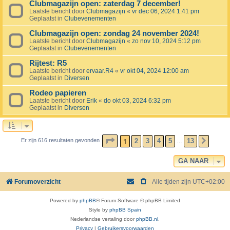
Clubmagazijn open: zaterdag 7 december!
Laatste bericht door
Clubmagazijn
«
vr dec 06, 2024 1:41 pm
Geplaatst in
Clubevenementen
Clubmagazijn open: zondag 24 november 2024!
Laatste bericht door
Clubmagazijn
«
zo nov 10, 2024 5:12 pm
Geplaatst in
Clubevenementen
Rijtest: R5
Laatste bericht door
ervaar.R4
«
vr okt 04, 2024 12:00 am
Geplaatst in
Diversen
Rodeo papieren
Laatste bericht door
Erik
«
do okt 03, 2024 6:32 pm
Geplaatst in
Diversen
PAGINA
1
VAN
13
1
2
3
4
5
13
Er zijn 616 resultaten gevonden
VOLG
…
GA NAAR
Forumoverzicht
Alle tijden zijn
UTC+02:00
Powered by
phpBB
® Forum Software © phpBB Limited
Style by
phpBB Spain
Nederlandse vertaling door
phpBB.nl
.
Privacy
|
Gebruikersvoorwaarden