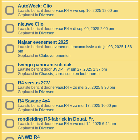
AutoWeek: Clio
Laatste bericht door
ervaar.R4
«
wo sep 10, 2025 12:00 am
Geplaatst in
Diversen
nieuwe Clio
Laatste bericht door
ervaar.R4
«
di sep 09, 2025 2:00 pm
Geplaatst in
Diversen
Najaar evenement 2025
Laatste bericht door
evenementencommissie
«
do jul 03, 2025 1:56
pm
Geplaatst in
Clubevenementen
twingo panoramisch dak.
Laatste bericht door
BVDP
«
vr jun 27, 2025 2:37 pm
Geplaatst in
Chassis, carrosserie en toebehoren
R4 versus 2CV
Laatste bericht door
ervaar.R4
«
zo mei 25, 2025 8:30 pm
Geplaatst in
Diversen
R4 Savane 4x4
Laatste bericht door
ervaar.R4
«
za mei 17, 2025 10:00 pm
Geplaatst in
Diversen
rondleiding R5-fabriek in Douai, Fr.
Laatste bericht door
ervaar.R4
«
wo mei 14, 2025 6:44 am
Geplaatst in
Diversen
ANWB R4