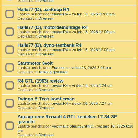
Geplaatst in
Diversen
Halle77 (D), aankoop R4
Laatste bericht door
ervaar.R4
«
zo feb 15, 2026 12:00 pm
Geplaatst in
Diversen
Halle77 (D), motordemontage R4
Laatste bericht door
ervaar.R4
«
zo feb 15, 2026 12:00 pm
Geplaatst in
Diversen
Halle77 (D), dyno-testbank R4
Laatste bericht door
ervaar.R4
«
zo feb 15, 2026 12:00 pm
Geplaatst in
Diversen
Startmotor 6volt
Laatste bericht door
Fransoos
«
vr feb 13, 2026 3:47 pm
Geplaatst in
Te koop gevraagd
R4 GTL (1983) review
Laatste bericht door
ervaar.R4
«
vr dec 19, 2025 1:24 pm
Geplaatst in
Diversen
Twingo E-Tech komt eraan
Laatste bericht door
ervaar.R4
«
do okt 09, 2025 7:27 pm
Geplaatst in
Diversen
Aquagroene Renault 4 GTL kenteken LT-34-SP
gezocht
Laatste bericht door
Voormalig Steunpunt NO
«
wo sep 10, 2025 6:30
pm
Geplaatst in
Diversen