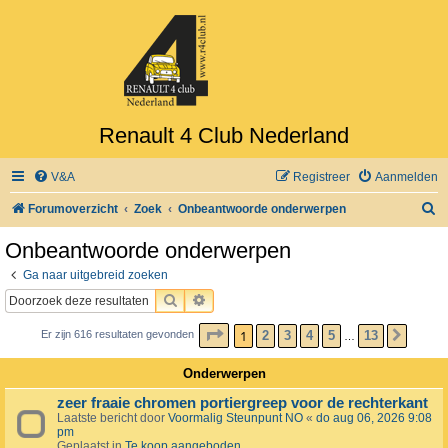
Renault 4 Club Nederland
V&A
Registreer
Aanmelden
Z
Forumoverzicht
Zoek
Onbeantwoorde onderwerpen
o
Onbeantwoorde onderwerpen
e
Ga naar uitgebreid zoeken
k
ZOEK
UITGEBREID ZOEKEN
PAGINA
1
VAN
13
1
2
3
4
5
13
Er zijn 616 resultaten gevonden
VOLG
…
Onderwerpen
zeer fraaie chromen portiergreep voor de rechterkant
Laatste bericht door
Voormalig Steunpunt NO
«
do aug 06, 2026 9:08
pm
Geplaatst in
Te koop aangeboden