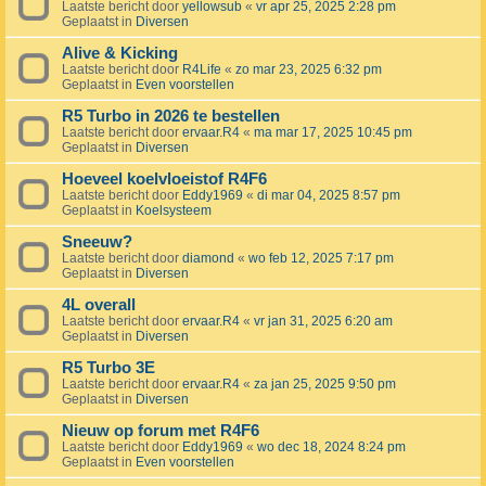
Laatste bericht door
yellowsub
«
vr apr 25, 2025 2:28 pm
Geplaatst in
Diversen
Alive & Kicking
Laatste bericht door
R4Life
«
zo mar 23, 2025 6:32 pm
Geplaatst in
Even voorstellen
R5 Turbo in 2026 te bestellen
Laatste bericht door
ervaar.R4
«
ma mar 17, 2025 10:45 pm
Geplaatst in
Diversen
Hoeveel koelvloeistof R4F6
Laatste bericht door
Eddy1969
«
di mar 04, 2025 8:57 pm
Geplaatst in
Koelsysteem
Sneeuw?
Laatste bericht door
diamond
«
wo feb 12, 2025 7:17 pm
Geplaatst in
Diversen
4L overall
Laatste bericht door
ervaar.R4
«
vr jan 31, 2025 6:20 am
Geplaatst in
Diversen
R5 Turbo 3E
Laatste bericht door
ervaar.R4
«
za jan 25, 2025 9:50 pm
Geplaatst in
Diversen
Nieuw op forum met R4F6
Laatste bericht door
Eddy1969
«
wo dec 18, 2024 8:24 pm
Geplaatst in
Even voorstellen