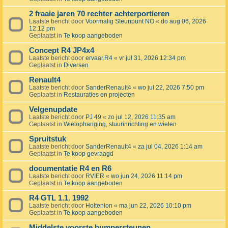
2 fraaie jaren 70 rechter achterportieren
Laatste bericht door
Voormalig Steunpunt NO
«
do aug 06, 2026
12:12 pm
Geplaatst in
Te koop aangeboden
Concept R4 JP4x4
Laatste bericht door
ervaar.R4
«
vr jul 31, 2026 12:34 pm
Geplaatst in
Diversen
Renault4
Laatste bericht door
SanderRenault4
«
wo jul 22, 2026 7:50 pm
Geplaatst in
Restauraties en projecten
Velgenupdate
Laatste bericht door
PJ 49
«
zo jul 12, 2026 11:35 am
Geplaatst in
Wielophanging, stuurinrichting en wielen
Spruitstuk
Laatste bericht door
SanderRenault4
«
za jul 04, 2026 1:14 am
Geplaatst in
Te koop gevraagd
documentatie R4 en R6
Laatste bericht door
RVIER
«
wo jun 24, 2026 11:14 pm
Geplaatst in
Te koop aangeboden
R4 GTL 1.1. 1992
Laatste bericht door
Holtenlon
«
ma jun 22, 2026 10:10 pm
Geplaatst in
Te koop aangeboden
Middelste voorste bumpersteunen