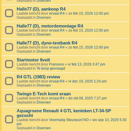
Geplaatst in
Diversen
Halle77 (D), aankoop R4
Laatste bericht door
ervaar.R4
«
zo feb 15, 2026 12:00 pm
Geplaatst in
Diversen
Halle77 (D), motordemontage R4
Laatste bericht door
ervaar.R4
«
zo feb 15, 2026 12:00 pm
Geplaatst in
Diversen
Halle77 (D), dyno-testbank R4
Laatste bericht door
ervaar.R4
«
zo feb 15, 2026 12:00 pm
Geplaatst in
Diversen
Startmotor 6volt
Laatste bericht door
Fransoos
«
vr feb 13, 2026 3:47 pm
Geplaatst in
Te koop gevraagd
R4 GTL (1983) review
Laatste bericht door
ervaar.R4
«
vr dec 19, 2025 1:24 pm
Geplaatst in
Diversen
Twingo E-Tech komt eraan
Laatste bericht door
ervaar.R4
«
do okt 09, 2025 7:27 pm
Geplaatst in
Diversen
Aquagroene Renault 4 GTL kenteken LT-34-SP
gezocht
Laatste bericht door
Voormalig Steunpunt NO
«
wo sep 10, 2025 6:30
pm
Geplaatst in
Diversen