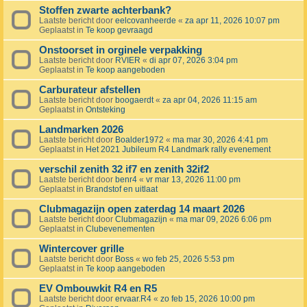
Stoffen zwarte achterbank?
Laatste bericht door
eelcovanheerde
«
za apr 11, 2026 10:07 pm
Geplaatst in
Te koop gevraagd
Onstoorset in orginele verpakking
Laatste bericht door
RVIER
«
di apr 07, 2026 3:04 pm
Geplaatst in
Te koop aangeboden
Carburateur afstellen
Laatste bericht door
boogaerdt
«
za apr 04, 2026 11:15 am
Geplaatst in
Ontsteking
Landmarken 2026
Laatste bericht door
Boalder1972
«
ma mar 30, 2026 4:41 pm
Geplaatst in
Het 2021 Jubileum R4 Landmark rally evenement
verschil zenith 32 if7 en zenith 32if2
Laatste bericht door
benr4
«
vr mar 13, 2026 11:00 pm
Geplaatst in
Brandstof en uitlaat
Clubmagazijn open zaterdag 14 maart 2026
Laatste bericht door
Clubmagazijn
«
ma mar 09, 2026 6:06 pm
Geplaatst in
Clubevenementen
Wintercover grille
Laatste bericht door
Boss
«
wo feb 25, 2026 5:53 pm
Geplaatst in
Te koop aangeboden
EV Ombouwkit R4 en R5
Laatste bericht door
ervaar.R4
«
zo feb 15, 2026 10:00 pm