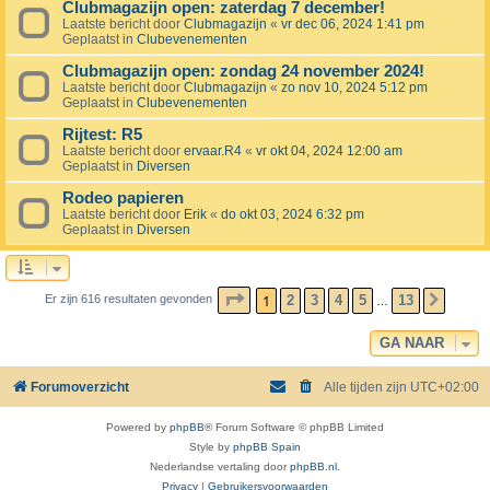
Clubmagazijn open: zaterdag 7 december!
Laatste bericht door
Clubmagazijn
«
vr dec 06, 2024 1:41 pm
Geplaatst in
Clubevenementen
Clubmagazijn open: zondag 24 november 2024!
Laatste bericht door
Clubmagazijn
«
zo nov 10, 2024 5:12 pm
Geplaatst in
Clubevenementen
Rijtest: R5
Laatste bericht door
ervaar.R4
«
vr okt 04, 2024 12:00 am
Geplaatst in
Diversen
Rodeo papieren
Laatste bericht door
Erik
«
do okt 03, 2024 6:32 pm
Geplaatst in
Diversen
PAGINA
1
VAN
13
1
2
3
4
5
13
Er zijn 616 resultaten gevonden
VOLG
…
GA NAAR
Forumoverzicht
Alle tijden zijn
UTC+02:00
Powered by
phpBB
® Forum Software © phpBB Limited
Style by
phpBB Spain
Nederlandse vertaling door
phpBB.nl
.
Privacy
|
Gebruikersvoorwaarden