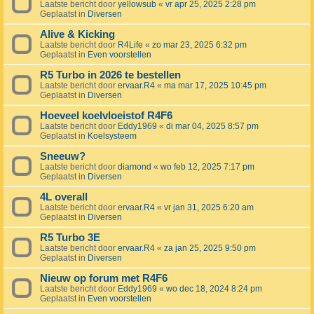
Laatste bericht door
yellowsub
«
vr apr 25, 2025 2:28 pm
Geplaatst in
Diversen
Alive & Kicking
Laatste bericht door
R4Life
«
zo mar 23, 2025 6:32 pm
Geplaatst in
Even voorstellen
R5 Turbo in 2026 te bestellen
Laatste bericht door
ervaar.R4
«
ma mar 17, 2025 10:45 pm
Geplaatst in
Diversen
Hoeveel koelvloeistof R4F6
Laatste bericht door
Eddy1969
«
di mar 04, 2025 8:57 pm
Geplaatst in
Koelsysteem
Sneeuw?
Laatste bericht door
diamond
«
wo feb 12, 2025 7:17 pm
Geplaatst in
Diversen
4L overall
Laatste bericht door
ervaar.R4
«
vr jan 31, 2025 6:20 am
Geplaatst in
Diversen
R5 Turbo 3E
Laatste bericht door
ervaar.R4
«
za jan 25, 2025 9:50 pm
Geplaatst in
Diversen
Nieuw op forum met R4F6
Laatste bericht door
Eddy1969
«
wo dec 18, 2024 8:24 pm
Geplaatst in
Even voorstellen