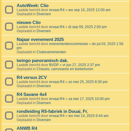
AutoWeek: Clio
Laatste bericht door
ervaar.R4
«
wo sep 10, 2025 12:00 am
Geplaatst in
Diversen
nieuwe Clio
Laatste bericht door
ervaar.R4
«
di sep 09, 2025 2:00 pm
Geplaatst in
Diversen
Najaar evenement 2025
Laatste bericht door
evenementencommissie
«
do jul 03, 2025 1:56
pm
Geplaatst in
Clubevenementen
twingo panoramisch dak.
Laatste bericht door
BVDP
«
vr jun 27, 2025 2:37 pm
Geplaatst in
Chassis, carrosserie en toebehoren
R4 versus 2CV
Laatste bericht door
ervaar.R4
«
zo mei 25, 2025 8:30 pm
Geplaatst in
Diversen
R4 Savane 4x4
Laatste bericht door
ervaar.R4
«
za mei 17, 2025 10:00 pm
Geplaatst in
Diversen
rondleiding R5-fabriek in Douai, Fr.
Laatste bericht door
ervaar.R4
«
wo mei 14, 2025 6:44 am
Geplaatst in
Diversen
ANWB R4