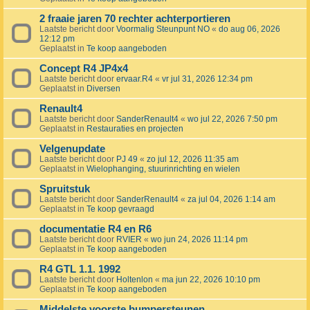
2 fraaie jaren 70 rechter achterportieren
Laatste bericht door
Voormalig Steunpunt NO
«
do aug 06, 2026
12:12 pm
Geplaatst in
Te koop aangeboden
Concept R4 JP4x4
Laatste bericht door
ervaar.R4
«
vr jul 31, 2026 12:34 pm
Geplaatst in
Diversen
Renault4
Laatste bericht door
SanderRenault4
«
wo jul 22, 2026 7:50 pm
Geplaatst in
Restauraties en projecten
Velgenupdate
Laatste bericht door
PJ 49
«
zo jul 12, 2026 11:35 am
Geplaatst in
Wielophanging, stuurinrichting en wielen
Spruitstuk
Laatste bericht door
SanderRenault4
«
za jul 04, 2026 1:14 am
Geplaatst in
Te koop gevraagd
documentatie R4 en R6
Laatste bericht door
RVIER
«
wo jun 24, 2026 11:14 pm
Geplaatst in
Te koop aangeboden
R4 GTL 1.1. 1992
Laatste bericht door
Holtenlon
«
ma jun 22, 2026 10:10 pm
Geplaatst in
Te koop aangeboden
Middelste voorste bumpersteunen