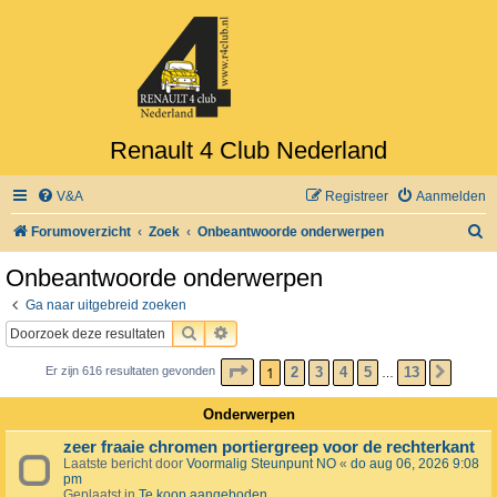
Renault 4 Club Nederland
V&A
Registreer
Aanmelden
Z
Forumoverzicht
Zoek
Onbeantwoorde onderwerpen
o
Onbeantwoorde onderwerpen
e
Ga naar uitgebreid zoeken
k
ZOEK
UITGEBREID ZOEKEN
PAGINA
1
VAN
13
1
2
3
4
5
13
Er zijn 616 resultaten gevonden
VOLG
…
Onderwerpen
zeer fraaie chromen portiergreep voor de rechterkant
Laatste bericht door
Voormalig Steunpunt NO
«
do aug 06, 2026 9:08
pm
Geplaatst in
Te koop aangeboden