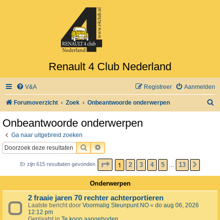
Renault 4 Club Nederland
V&A
Registreer
Aanmelden
Z
Forumoverzicht
Zoek
Onbeantwoorde onderwerpen
o
Onbeantwoorde onderwerpen
e
Ga naar uitgebreid zoeken
k
ZOEK
UITGEBREID ZOEKEN
PAGINA
1
VAN
13
1
2
3
4
5
13
Er zijn 615 resultaten gevonden
VOLG
…
Onderwerpen
2 fraaie jaren 70 rechter achterportieren
Laatste bericht door
Voormalig Steunpunt NO
«
do aug 06, 2026
12:12 pm
Geplaatst in
Te koop aangeboden