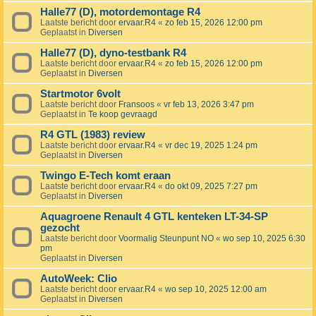
Halle77 (D), motordemontage R4
Laatste bericht door
ervaar.R4
«
zo feb 15, 2026 12:00 pm
Geplaatst in
Diversen
Halle77 (D), dyno-testbank R4
Laatste bericht door
ervaar.R4
«
zo feb 15, 2026 12:00 pm
Geplaatst in
Diversen
Startmotor 6volt
Laatste bericht door
Fransoos
«
vr feb 13, 2026 3:47 pm
Geplaatst in
Te koop gevraagd
R4 GTL (1983) review
Laatste bericht door
ervaar.R4
«
vr dec 19, 2025 1:24 pm
Geplaatst in
Diversen
Twingo E-Tech komt eraan
Laatste bericht door
ervaar.R4
«
do okt 09, 2025 7:27 pm
Geplaatst in
Diversen
Aquagroene Renault 4 GTL kenteken LT-34-SP
gezocht
Laatste bericht door
Voormalig Steunpunt NO
«
wo sep 10, 2025 6:30
pm
Geplaatst in
Diversen
AutoWeek: Clio
Laatste bericht door
ervaar.R4
«
wo sep 10, 2025 12:00 am
Geplaatst in
Diversen