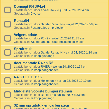
Concept R4 JP4x4
Laatste bericht door
ervaar.R4
«
vr jul 31, 2026 12:34 pm
Geplaatst in
Diversen
Renault4
Laatste bericht door
SanderRenault4
«
wo jul 22, 2026 7:50 pm
Geplaatst in
Restauraties en projecten
Velgenupdate
Laatste bericht door
PJ 49
«
zo jul 12, 2026 11:35 am
Geplaatst in
Wielophanging, stuurinrichting en wielen
Spruitstuk
Laatste bericht door
SanderRenault4
«
za jul 04, 2026 1:14 am
Geplaatst in
Te koop gevraagd
documentatie R4 en R6
Laatste bericht door
RVIER
«
wo jun 24, 2026 11:14 pm
Geplaatst in
Te koop aangeboden
R4 GTL 1.1. 1992
Laatste bericht door
Holtenlon
«
ma jun 22, 2026 10:10 pm
Geplaatst in
Te koop aangeboden
Middelste voorste bumpersteunen
Laatste bericht door
Bertje
«
ma jun 15, 2026 8:33 pm
Geplaatst in
Te koop gevraagd
32 mm spruitstuk en carburateur