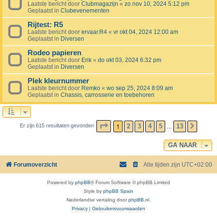
Laatste bericht door
Clubmagazijn
«
zo nov 10, 2024 5:12 pm
Geplaatst in
Clubevenementen
Rijtest: R5
Laatste bericht door
ervaar.R4
«
vr okt 04, 2024 12:00 am
Geplaatst in
Diversen
Rodeo papieren
Laatste bericht door
Erik
«
do okt 03, 2024 6:32 pm
Geplaatst in
Diversen
Plek kleurnummer
Laatste bericht door
Remko
«
wo sep 25, 2024 8:09 am
Geplaatst in
Chassis, carrosserie en toebehoren
PAGINA
1
VAN
13
1
2
3
4
5
13
Er zijn 615 resultaten gevonden
VOLG
…
GA NAAR
Forumoverzicht
Alle tijden zijn
UTC+02:00
Powered by
phpBB
® Forum Software © phpBB Limited
Style by
phpBB Spain
Nederlandse vertaling door
phpBB.nl
.
Privacy
|
Gebruikersvoorwaarden