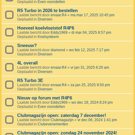
Geplaatst in
Even voorstellen
R5 Turbo in 2026 te bestellen
Laatste bericht door
ervaar.R4
«
ma mar 17, 2025 10:45 pm
Geplaatst in
Diversen
Hoeveel koelvloeistof R4F6
Laatste bericht door
Eddy1969
«
di mar 04, 2025 8:57 pm
Geplaatst in
Koelsysteem
Sneeuw?
Laatste bericht door
diamond
«
wo feb 12, 2025 7:17 pm
Geplaatst in
Diversen
4L overall
Laatste bericht door
ervaar.R4
«
vr jan 31, 2025 6:20 am
Geplaatst in
Diversen
R5 Turbo 3E
Laatste bericht door
ervaar.R4
«
za jan 25, 2025 9:50 pm
Geplaatst in
Diversen
Nieuw op forum met R4F6
Laatste bericht door
Eddy1969
«
wo dec 18, 2024 8:24 pm
Geplaatst in
Even voorstellen
Clubmagazijn open: zaterdag 7 december!
Laatste bericht door
Clubmagazijn
«
vr dec 06, 2024 1:41 pm
Geplaatst in
Clubevenementen
Clubmagazijn open: zondag 24 november 2024!