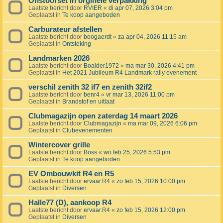
Onstoorset in orginele verpakking
Laatste bericht door
RVIER
«
di apr 07, 2026 3:04 pm
Geplaatst in
Te koop aangeboden
Carburateur afstellen
Laatste bericht door
boogaerdt
«
za apr 04, 2026 11:15 am
Geplaatst in
Ontsteking
Landmarken 2026
Laatste bericht door
Boalder1972
«
ma mar 30, 2026 4:41 pm
Geplaatst in
Het 2021 Jubileum R4 Landmark rally evenement
verschil zenith 32 if7 en zenith 32if2
Laatste bericht door
benr4
«
vr mar 13, 2026 11:00 pm
Geplaatst in
Brandstof en uitlaat
Clubmagazijn open zaterdag 14 maart 2026
Laatste bericht door
Clubmagazijn
«
ma mar 09, 2026 6:06 pm
Geplaatst in
Clubevenementen
Wintercover grille
Laatste bericht door
Boss
«
wo feb 25, 2026 5:53 pm
Geplaatst in
Te koop aangeboden
EV Ombouwkit R4 en R5
Laatste bericht door
ervaar.R4
«
zo feb 15, 2026 10:00 pm
Geplaatst in
Diversen
Halle77 (D), aankoop R4
Laatste bericht door
ervaar.R4
«
zo feb 15, 2026 12:00 pm
Geplaatst in
Diversen