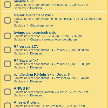
nieuwe Clio
Laatste bericht door
ervaar.R4
«
di sep 09, 2025 2:00 pm
Geplaatst in
Diversen
Najaar evenement 2025
Laatste bericht door
evenementencommissie
«
do jul 03, 2025 1:56
pm
Geplaatst in
Clubevenementen
twingo panoramisch dak.
Laatste bericht door
BVDP
«
vr jun 27, 2025 2:37 pm
Geplaatst in
Chassis, carrosserie en toebehoren
R4 versus 2CV
Laatste bericht door
ervaar.R4
«
zo mei 25, 2025 8:30 pm
Geplaatst in
Diversen
R4 Savane 4x4
Laatste bericht door
ervaar.R4
«
za mei 17, 2025 10:00 pm
Geplaatst in
Diversen
rondleiding R5-fabriek in Douai, Fr.
Laatste bericht door
ervaar.R4
«
wo mei 14, 2025 6:44 am
Geplaatst in
Diversen
ANWB R4
Laatste bericht door
yellowsub
«
vr apr 25, 2025 2:28 pm
Geplaatst in
Diversen
Alive & Kicking
Laatste bericht door
R4Life
«
zo mar 23, 2025 6:32 pm