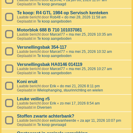
Laatste bericht door
kz3R4L
«
za jun 06, 2026 11:07 am
Geplaatst in
Te koop gevraagd
Te koop: R4 GTL 1984 op Servisch kenteken
Laatste bericht door
Rob4tl
«
do mei 28, 2026 11:58 am
Geplaatst in
Te koop aangeboden
Motorblok 688 B 710 101037081
Laatste bericht door
Marcel77
«
ma mei 25, 2026 10:35 am
Geplaatst in
Te koop aangeboden
Versnellingsbak 354-117
Laatste bericht door
Marcel77
«
ma mei 25, 2026 10:32 am
Geplaatst in
Te koop aangeboden
Versnellingsbak HA0146 014119
Laatste bericht door
Marcel77
«
ma mei 25, 2026 10:27 am
Geplaatst in
Te koop aangeboden
Koni eruit
Laatste bericht door
Erik
«
do mei 21, 2026 8:11 pm
Geplaatst in
Wielophanging, stuurinrichting en wielen
Leuke veiling r5
Laatste bericht door
Erik
«
zo mei 17, 2026 8:54 am
Geplaatst in
Diversen
Stoffen zwarte achterbank?
Laatste bericht door
eelcovanheerde
«
za apr 11, 2026 10:07 pm
Geplaatst in
Te koop gevraagd