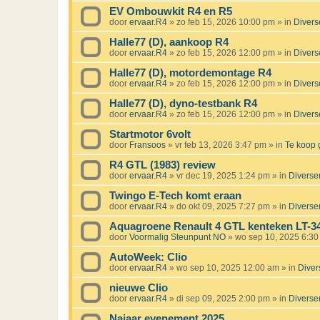
EV Ombouwkit R4 en R5
door
ervaar.R4
»
zo feb 15, 2026 10:00 pm
» in
Divers
Halle77 (D), aankoop R4
door
ervaar.R4
»
zo feb 15, 2026 12:00 pm
» in
Divers
Halle77 (D), motordemontage R4
door
ervaar.R4
»
zo feb 15, 2026 12:00 pm
» in
Divers
Halle77 (D), dyno-testbank R4
door
ervaar.R4
»
zo feb 15, 2026 12:00 pm
» in
Divers
Startmotor 6volt
door
Fransoos
»
vr feb 13, 2026 3:47 pm
» in
Te koop 
R4 GTL (1983) review
door
ervaar.R4
»
vr dec 19, 2025 1:24 pm
» in
Diverse
Twingo E-Tech komt eraan
door
ervaar.R4
»
do okt 09, 2025 7:27 pm
» in
Diverse
Aquagroene Renault 4 GTL kenteken LT-3
door
Voormalig Steunpunt NO
»
wo sep 10, 2025 6:3
AutoWeek: Clio
door
ervaar.R4
»
wo sep 10, 2025 12:00 am
» in
Diver
nieuwe Clio
door
ervaar.R4
»
di sep 09, 2025 2:00 pm
» in
Diverse
Najaar evenement 2025