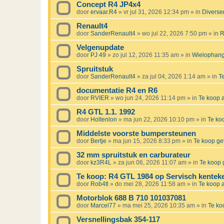
Concept R4 JP4x4
door
ervaar.R4
»
vr jul 31, 2026 12:34 pm
» in
Diverse
Renault4
door
SanderRenault4
»
wo jul 22, 2026 7:50 pm
» in
R
Velgenupdate
door
PJ 49
»
zo jul 12, 2026 11:35 am
» in
Wielophangi
Spruitstuk
door
SanderRenault4
»
za jul 04, 2026 1:14 am
» in
T
documentatie R4 en R6
door
RVIER
»
wo jun 24, 2026 11:14 pm
» in
Te koop
R4 GTL 1.1. 1992
door
Holtenlon
»
ma jun 22, 2026 10:10 pm
» in
Te ko
Middelste voorste bumpersteunen
door
Bertje
»
ma jun 15, 2026 8:33 pm
» in
Te koop g
32 mm spruitstuk en carburateur
door
kz3R4L
»
za jun 06, 2026 11:07 am
» in
Te koop 
Te koop: R4 GTL 1984 op Servisch kentek
door
Rob4tl
»
do mei 28, 2026 11:58 am
» in
Te koop
Motorblok 688 B 710 101037081
door
Marcel77
»
ma mei 25, 2026 10:35 am
» in
Te k
Versnellingsbak 354-117