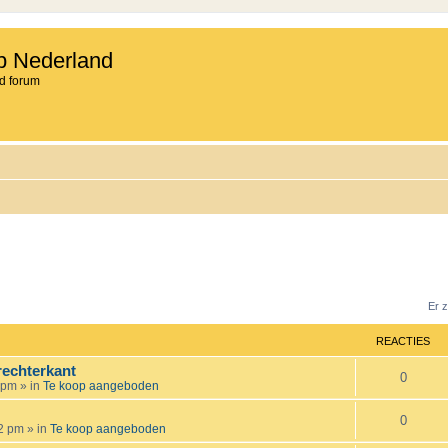
b Nederland
d forum
Er 
REACTIES
rechterkant
R
0
 pm
» in
Te koop aangeboden
e
R
0
12 pm
» in
Te koop aangeboden
a