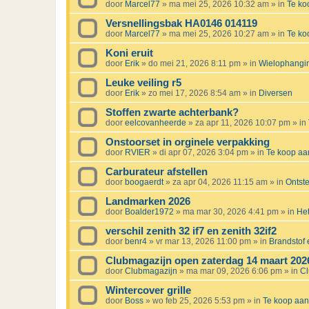
door
Marcel77
»
ma mei 25, 2026 10:32 am
» in
Te k
Versnellingsbak HA0146 014119
door
Marcel77
»
ma mei 25, 2026 10:27 am
» in
Te k
Koni eruit
door
Erik
»
do mei 21, 2026 8:11 pm
» in
Wielophanging
Leuke veiling r5
door
Erik
»
zo mei 17, 2026 8:54 am
» in
Diversen
Stoffen zwarte achterbank?
door
eelcovanheerde
»
za apr 11, 2026 10:07 pm
» in
Onstoorset in orginele verpakking
door
RVIER
»
di apr 07, 2026 3:04 pm
» in
Te koop a
Carburateur afstellen
door
boogaerdt
»
za apr 04, 2026 11:15 am
» in
Ontst
Landmarken 2026
door
Boalder1972
»
ma mar 30, 2026 4:41 pm
» in
Het
verschil zenith 32 if7 en zenith 32if2
door
benr4
»
vr mar 13, 2026 11:00 pm
» in
Brandstof e
Clubmagazijn open zaterdag 14 maart 202
door
Clubmagazijn
»
ma mar 09, 2026 6:06 pm
» in
C
Wintercover grille
door
Boss
»
wo feb 25, 2026 5:53 pm
» in
Te koop aa