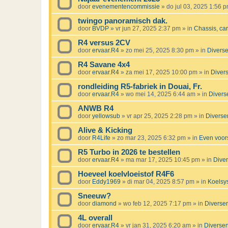
door
evenementencommissie
»
do jul 03, 2025 1:56 
twingo panoramisch dak.
door
BVDP
»
vr jun 27, 2025 2:37 pm
» in
Chassis, ca
R4 versus 2CV
door
ervaar.R4
»
zo mei 25, 2025 8:30 pm
» in
Divers
R4 Savane 4x4
door
ervaar.R4
»
za mei 17, 2025 10:00 pm
» in
Diver
rondleiding R5-fabriek in Douai, Fr.
door
ervaar.R4
»
wo mei 14, 2025 6:44 am
» in
Divers
ANWB R4
door
yellowsub
»
vr apr 25, 2025 2:28 pm
» in
Diverse
Alive & Kicking
door
R4Life
»
zo mar 23, 2025 6:32 pm
» in
Even voors
R5 Turbo in 2026 te bestellen
door
ervaar.R4
»
ma mar 17, 2025 10:45 pm
» in
Dive
Hoeveel koelvloeistof R4F6
door
Eddy1969
»
di mar 04, 2025 8:57 pm
» in
Koelsy
Sneeuw?
door
diamond
»
wo feb 12, 2025 7:17 pm
» in
Diverse
4L overall
door
ervaar.R4
»
vr jan 31, 2025 6:20 am
» in
Diverse