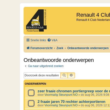
Renault 4 Clu
Renault 4 Club Nederlan
Snelle links
V&A
Forumoverzicht
Zoek
Onbeantwoorde onderwerpen
Onbeantwoorde onderwerpen
Ga naar uitgebreid zoeken
ZOEK
UITGEBREID ZOEKEN
ONDERWERPEN
zeer fraaie chromen portiergreep voor de 
door
Voormalig Steunpunt NO
»
do aug 06, 2026 9:08
2 fraaie jaren 70 rechter achterportieren
door
Voormalig Steunpunt NO
»
do aug 06, 2026 12: