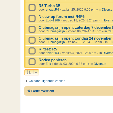
R5 Turbo 3E
door
ervaar.R4
»
za jan 25, 2025 9:50 pm
» in
Diverse
Nieuw op forum met R4F6
door
Eddy1969
»
wo dec 18, 2024 8:24 pm
» in
Even v
Clubmagazijn open: zaterdag 7 december!
door
Clubmagazijn
»
vr dec 06, 2024 1:41 pm
» in
Clu
Clubmagazijn open: zondag 24 november 
door
Clubmagazijn
»
zo nov 10, 2024 5:12 pm
» in
Cl
Rijtest: R5
door
ervaar.R4
»
vr okt 04, 2024 12:00 am
» in
Divers
Rodeo papieren
door
Erik
»
do okt 03, 2024 6:32 pm
» in
Diversen
Ga naar uitgebreid zoeken
Forumoverzicht