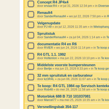
Concept R4 JP4x4
door
ervaar.R4
»
vr jul 31, 2026 12:34 pm
» in
Diverse
Renault4
door
SanderRenault4
»
wo jul 22, 2026 7:50 pm
» in
R
Velgenupdate
door
PJ 49
»
zo jul 12, 2026 11:35 am
» in
Wielophangi
Spruitstuk
door
SanderRenault4
»
za jul 04, 2026 1:14 am
» in
T
documentatie R4 en R6
door
RVIER
»
wo jun 24, 2026 11:14 pm
» in
Te koop
R4 GTL 1.1. 1992
door
Holtenlon
»
ma jun 22, 2026 10:10 pm
» in
Te ko
Middelste voorste bumpersteunen
door
Bertje
»
ma jun 15, 2026 8:33 pm
» in
Te koop g
32 mm spruitstuk en carburateur
door
kz3R4L
»
za jun 06, 2026 11:07 am
» in
Te koop 
Te koop: R4 GTL 1984 op Servisch kentek
door
Rob4tl
»
do mei 28, 2026 11:58 am
» in
Te koop
Motorblok 688 B 710 101037081
door
Marcel77
»
ma mei 25, 2026 10:35 am
» in
Te k
Versnellingsbak 354-117