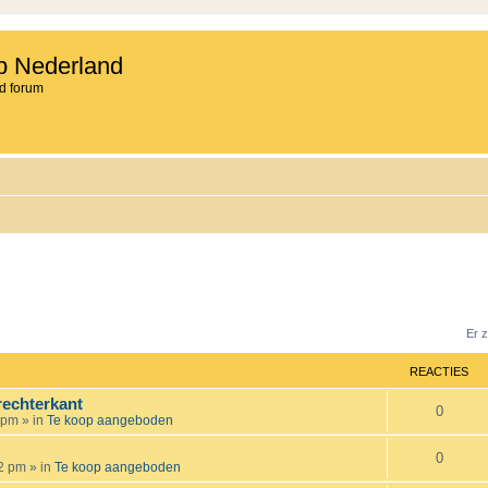
b Nederland
d forum
Er 
REACTIES
rechterkant
R
0
 pm
» in
Te koop aangeboden
e
R
0
12 pm
» in
Te koop aangeboden
a