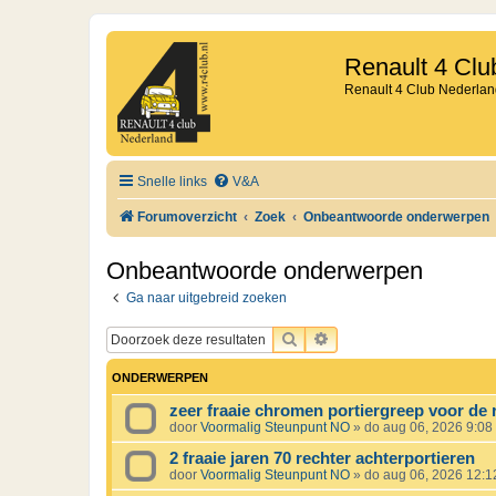
Renault 4 Clu
Renault 4 Club Nederlan
Snelle links
V&A
Forumoverzicht
Zoek
Onbeantwoorde onderwerpen
Onbeantwoorde onderwerpen
Ga naar uitgebreid zoeken
ZOEK
UITGEBREID ZOEKEN
ONDERWERPEN
zeer fraaie chromen portiergreep voor de 
door
Voormalig Steunpunt NO
»
do aug 06, 2026 9:08
2 fraaie jaren 70 rechter achterportieren
door
Voormalig Steunpunt NO
»
do aug 06, 2026 12: