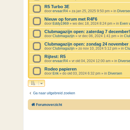
R5 Turbo 3E
door
ervaar.R4
»
za jan 25, 2025 9:50 pm
» in
Diverse
Nieuw op forum met R4F6
door
Eddy1969
»
wo dec 18, 2024 8:24 pm
» in
Even v
Clubmagazijn open: zaterdag 7 december!
door
Clubmagazijn
»
vr dec 06, 2024 1:41 pm
» in
Clu
Clubmagazijn open: zondag 24 november 
door
Clubmagazijn
»
zo nov 10, 2024 5:12 pm
» in
Cl
Rijtest: R5
door
ervaar.R4
»
vr okt 04, 2024 12:00 am
» in
Divers
Rodeo papieren
door
Erik
»
do okt 03, 2024 6:32 pm
» in
Diversen
Ga naar uitgebreid zoeken
Forumoverzicht