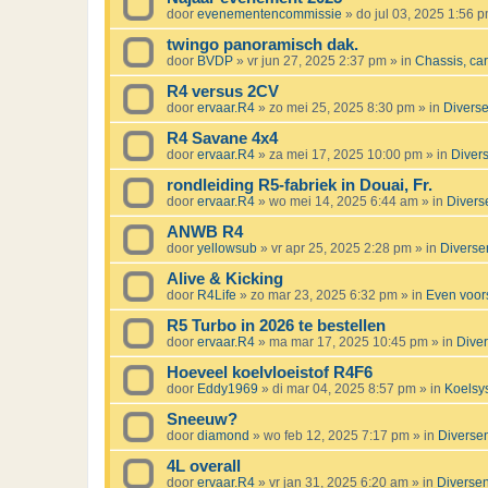
door
evenementencommissie
»
do jul 03, 2025 1:56 
twingo panoramisch dak.
door
BVDP
»
vr jun 27, 2025 2:37 pm
» in
Chassis, ca
R4 versus 2CV
door
ervaar.R4
»
zo mei 25, 2025 8:30 pm
» in
Divers
R4 Savane 4x4
door
ervaar.R4
»
za mei 17, 2025 10:00 pm
» in
Diver
rondleiding R5-fabriek in Douai, Fr.
door
ervaar.R4
»
wo mei 14, 2025 6:44 am
» in
Divers
ANWB R4
door
yellowsub
»
vr apr 25, 2025 2:28 pm
» in
Diverse
Alive & Kicking
door
R4Life
»
zo mar 23, 2025 6:32 pm
» in
Even voors
R5 Turbo in 2026 te bestellen
door
ervaar.R4
»
ma mar 17, 2025 10:45 pm
» in
Dive
Hoeveel koelvloeistof R4F6
door
Eddy1969
»
di mar 04, 2025 8:57 pm
» in
Koelsy
Sneeuw?
door
diamond
»
wo feb 12, 2025 7:17 pm
» in
Diverse
4L overall
door
ervaar.R4
»
vr jan 31, 2025 6:20 am
» in
Diverse