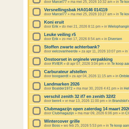
door
Marcel77
»
ma mei 25, 2026 10:32 am
» in
Te k
Versnellingsbak HA0146 014119
door
Marcel77
»
ma mei 25, 2026 10:27 am
» in
Te k
Koni eruit
door
Erik
»
do mei 21, 2026 8:11 pm
» in
Wielophanging
Leuke veiling r5
door
Erik
»
zo mei 17, 2026 8:54 am
» in
Diversen
Stoffen zwarte achterbank?
door
eelcovanheerde
»
za apr 11, 2026 10:07 pm
» in
Onstoorset in orginele verpakking
door
RVIER
»
di apr 07, 2026 3:04 pm
» in
Te koop a
Carburateur afstellen
door
boogaerdt
»
za apr 04, 2026 11:15 am
» in
Ontst
Landmarken 2026
door
Boalder1972
»
ma mar 30, 2026 4:41 pm
» in
Het
verschil zenith 32 if7 en zenith 32if2
door
benr4
»
vr mar 13, 2026 11:00 pm
» in
Brandstof e
Clubmagazijn open zaterdag 14 maart 202
door
Clubmagazijn
»
ma mar 09, 2026 6:06 pm
» in
C
Wintercover grille
door
Boss
»
wo feb 25, 2026 5:53 pm
» in
Te koop aa