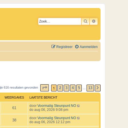
ZOEK
UITGEBREID ZO
Registreer
Aanmelden
PAGINA
1
VAN
13
1
2
3
4
5
13
zijn 616 resultaten gevonden
VOLGENDE
…
WEERGAVES
LAATSTE BERICHT
L
door
Voormalig Steunpunt NO
W
61
a
do aug 06, 2026 9:08 pm
a
e
t
L
door
Voormalig Steunpunt NO
W
38
s
a
do aug 06, 2026 12:12 pm
e
t
a