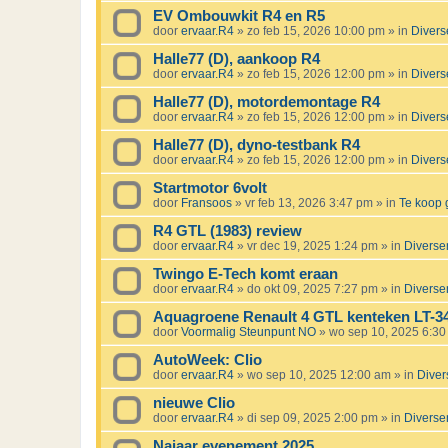
EV Ombouwkit R4 en R5
door
ervaar.R4
»
zo feb 15, 2026 10:00 pm
» in
Divers
Halle77 (D), aankoop R4
door
ervaar.R4
»
zo feb 15, 2026 12:00 pm
» in
Divers
Halle77 (D), motordemontage R4
door
ervaar.R4
»
zo feb 15, 2026 12:00 pm
» in
Divers
Halle77 (D), dyno-testbank R4
door
ervaar.R4
»
zo feb 15, 2026 12:00 pm
» in
Divers
Startmotor 6volt
door
Fransoos
»
vr feb 13, 2026 3:47 pm
» in
Te koop 
R4 GTL (1983) review
door
ervaar.R4
»
vr dec 19, 2025 1:24 pm
» in
Diverse
Twingo E-Tech komt eraan
door
ervaar.R4
»
do okt 09, 2025 7:27 pm
» in
Diverse
Aquagroene Renault 4 GTL kenteken LT-3
door
Voormalig Steunpunt NO
»
wo sep 10, 2025 6:3
AutoWeek: Clio
door
ervaar.R4
»
wo sep 10, 2025 12:00 am
» in
Diver
nieuwe Clio
door
ervaar.R4
»
di sep 09, 2025 2:00 pm
» in
Diverse
Najaar evenement 2025