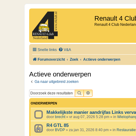
Renault 4 Clu
Renault 4 Club Nederlan
Snelle links
V&A
Forumoverzicht
Zoek
Actieve onderwerpen
Actieve onderwerpen
Ga naar uitgebreid zoeken
ZOEK
UITGEBREID ZOEKEN
ONDERWERPEN
Makkelijkste manier aandrijfas Links verv
door
brecht
»
vr aug 07, 2026 5:28 pm
» in
Wielophangi
R4 GTL 85
door
BVDP
»
za jan 31, 2026 8:40 pm
» in
Restauratie