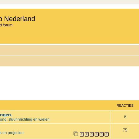
b Nederland
d forum
REACTIES
angen.
R
6
ng, stuurinrichting en wielen
e
R
75
s en projecten
a
1
2
3
4
5
6
e