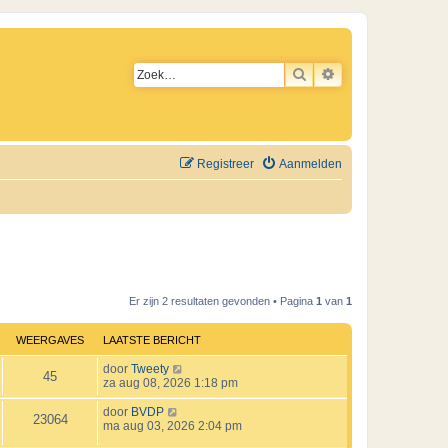
ZOEK
UITGEBREID ZO
Registreer
Aanmelden
Er zijn 2 resultaten gevonden • Pagina
1
van
1
WEERGAVES
LAATSTE BERICHT
L
door
Tweety
W
45
a
za aug 08, 2026 1:18 pm
a
e
t
L
door
BVDP
W
23064
s
a
ma aug 03, 2026 2:04 pm
e
t
a
e