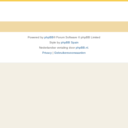
c
a
t
c
i
t
e
i
s
Powered by
phpBB
® Forum Software © phpBB Limited
e
Style by
phpBB Spain
Nederlandse vertaling door
phpBB.nl
.
s
Privacy
|
Gebruikersvoorwaarden