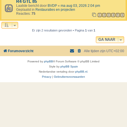
R4 GTL 85
Laatste bericht door
BVDP
«
ma aug 03, 2026 2:04 pm
Geplaatst in
Restauraties en projecten
Reacties:
75
1
2
3
4
5
6
Er zijn 2 resultaten gevonden • Pagina
1
van
1
GA NAAR
Forumoverzicht
Alle tijden zijn
UTC+02:00
Powered by
phpBB
® Forum Software © phpBB Limited
Style by
phpBB Spain
Nederlandse vertaling door
phpBB.nl
.
Privacy
|
Gebruikersvoorwaarden