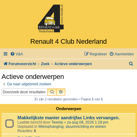
Renault 4 Club Nederland
V&A
Registreer
Aanmelden
Z
Forumoverzicht
Zoek
Actieve onderwerpen
o
Actieve onderwerpen
e
Ga naar uitgebreid zoeken
k
ZOEK
UITGEBREID ZOEKEN
Er zijn 2 resultaten gevonden • Pagina
1
van
1
Onderwerpen
Makkelijkste manier aandrijfas Links vervangen.
Laatste bericht door
Tweety
«
za aug 08, 2026 1:18 pm
Geplaatst in
Wielophanging, stuurinrichting en wielen
Reacties:
6