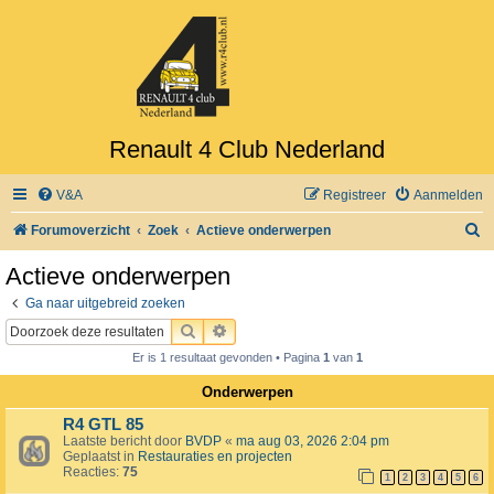
Renault 4 Club Nederland
V&A
Registreer
Aanmelden
Z
Forumoverzicht
Zoek
Actieve onderwerpen
o
Actieve onderwerpen
e
Ga naar uitgebreid zoeken
k
ZOEK
UITGEBREID ZOEKEN
Er is 1 resultaat gevonden • Pagina
1
van
1
Onderwerpen
R4 GTL 85
Laatste bericht door
BVDP
«
ma aug 03, 2026 2:04 pm
Geplaatst in
Restauraties en projecten
Reacties:
75
1
2
3
4
5
6