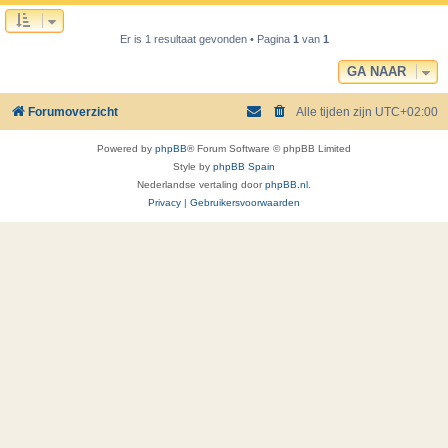
Er is 1 resultaat gevonden • Pagina
1
van
1
GA NAAR
Forumoverzicht
Alle tijden zijn
UTC+02:00
Powered by
phpBB
® Forum Software © phpBB Limited
Style by
phpBB Spain
Nederlandse vertaling door
phpBB.nl
.
Privacy
|
Gebruikersvoorwaarden