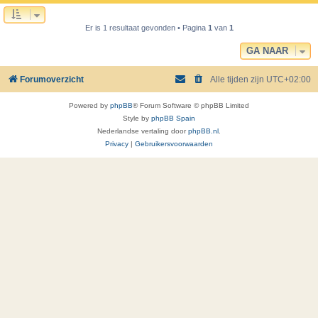
Er is 1 resultaat gevonden • Pagina
1
van
1
GA NAAR
Forumoverzicht
Alle tijden zijn
UTC+02:00
Powered by
phpBB
® Forum Software © phpBB Limited
Style by
phpBB Spain
Nederlandse vertaling door
phpBB.nl
.
Privacy
|
Gebruikersvoorwaarden