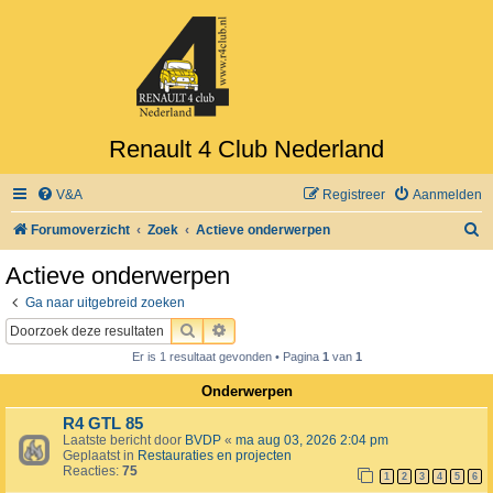
Renault 4 Club Nederland
V&A
Registreer
Aanmelden
Z
Forumoverzicht
Zoek
Actieve onderwerpen
o
Actieve onderwerpen
e
Ga naar uitgebreid zoeken
k
ZOEK
UITGEBREID ZOEKEN
Er is 1 resultaat gevonden • Pagina
1
van
1
Onderwerpen
R4 GTL 85
Laatste bericht door
BVDP
«
ma aug 03, 2026 2:04 pm
Geplaatst in
Restauraties en projecten
Reacties:
75
1
2
3
4
5
6