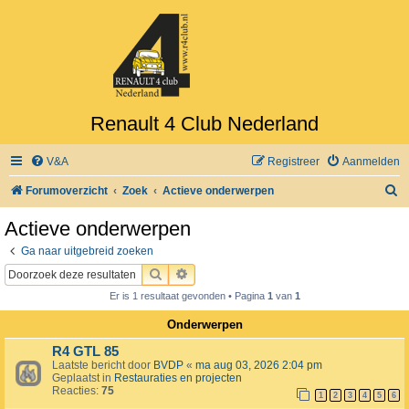
Renault 4 Club Nederland
V&A
Registreer
Aanmelden
Z
Forumoverzicht
Zoek
Actieve onderwerpen
o
Actieve onderwerpen
e
Ga naar uitgebreid zoeken
k
ZOEK
UITGEBREID ZOEKEN
Er is 1 resultaat gevonden • Pagina
1
van
1
Onderwerpen
R4 GTL 85
Laatste bericht door
BVDP
«
ma aug 03, 2026 2:04 pm
Geplaatst in
Restauraties en projecten
Reacties:
75
1
2
3
4
5
6