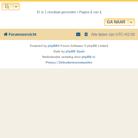
Er is 1 resultaat gevonden • Pagina
1
van
1
GA NAAR
Forumoverzicht
Alle tijden zijn
UTC+02:00
Powered by
phpBB
® Forum Software © phpBB Limited
Style by
phpBB Spain
Nederlandse vertaling door
phpBB.nl
.
Privacy
|
Gebruikersvoorwaarden