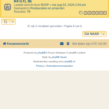
R4 GTL 85
Laatste bericht door
BVDP
«
ma aug 03, 2026 2:04 pm
Geplaatst in
Restauraties en projecten
Reacties:
75
1
2
3
4
5
6
Er zijn 2 resultaten gevonden • Pagina
1
van
1
GA NAAR
Forumoverzicht
Alle tijden zijn
UTC+02:00
Powered by
phpBB
® Forum Software © phpBB Limited
Style by
phpBB Spain
Nederlandse vertaling door
phpBB.nl
.
Privacy
|
Gebruikersvoorwaarden