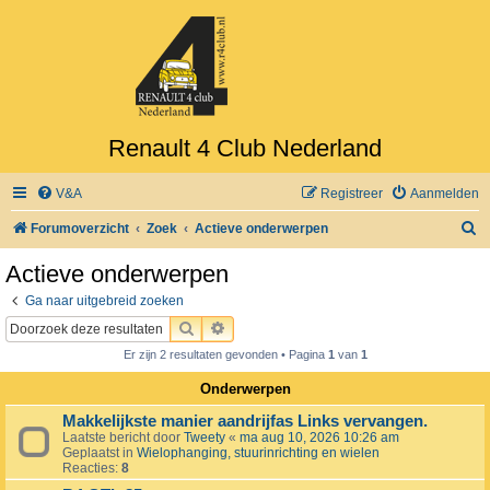
Renault 4 Club Nederland
V&A
Registreer
Aanmelden
Z
Forumoverzicht
Zoek
Actieve onderwerpen
o
Actieve onderwerpen
e
Ga naar uitgebreid zoeken
k
ZOEK
UITGEBREID ZOEKEN
Er zijn 2 resultaten gevonden • Pagina
1
van
1
Onderwerpen
Makkelijkste manier aandrijfas Links vervangen.
Laatste bericht door
Tweety
«
ma aug 10, 2026 10:26 am
Geplaatst in
Wielophanging, stuurinrichting en wielen
Reacties:
8