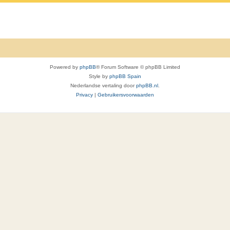
c
a
t
c
i
t
e
i
s
Powered by
phpBB
® Forum Software © phpBB Limited
e
Style by
phpBB Spain
Nederlandse vertaling door
phpBB.nl
.
s
Privacy
|
Gebruikersvoorwaarden