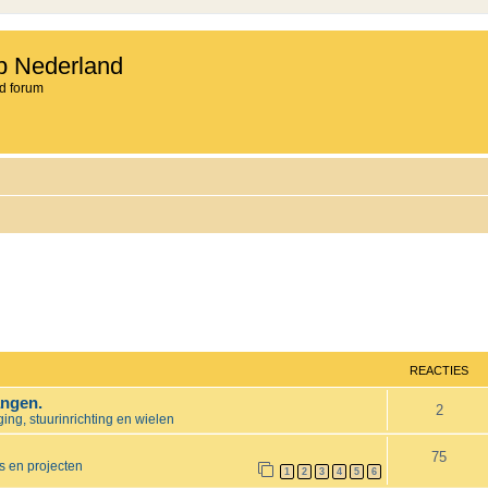
b Nederland
d forum
REACTIES
angen.
R
2
ng, stuurinrichting en wielen
e
R
75
s en projecten
a
1
2
3
4
5
6
e