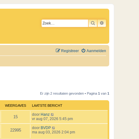
ZOEK
UITGEBREID ZO
Registreer
Aanmelden
Er zijn 2 resultaten gevonden • Pagina
1
van
1
WEERGAVES
LAATSTE BERICHT
L
door
Hanz
W
15
a
vr aug 07, 2026 5:45 pm
a
e
t
L
door
BVDP
W
22995
s
a
ma aug 03, 2026 2:04 pm
e
t
a
e