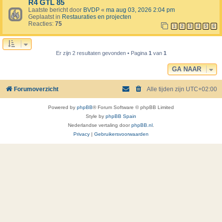
R4 GTL 85
Laatste bericht door
BVDP
«
ma aug 03, 2026 2:04 pm
Geplaatst in
Restauraties en projecten
Reacties:
75
1
2
3
4
5
6
Er zijn 2 resultaten gevonden • Pagina
1
van
1
GA NAAR
Forumoverzicht
Alle tijden zijn
UTC+02:00
Powered by
phpBB
® Forum Software © phpBB Limited
Style by
phpBB Spain
Nederlandse vertaling door
phpBB.nl
.
Privacy
|
Gebruikersvoorwaarden