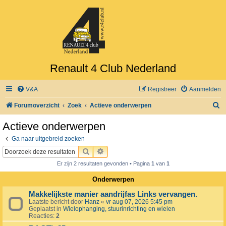
Renault 4 Club Nederland
V&A
Registreer
Aanmelden
Z
Forumoverzicht
Zoek
Actieve onderwerpen
o
Actieve onderwerpen
e
Ga naar uitgebreid zoeken
k
ZOEK
UITGEBREID ZOEKEN
Er zijn 2 resultaten gevonden • Pagina
1
van
1
Onderwerpen
Makkelijkste manier aandrijfas Links vervangen.
Laatste bericht door
Hanz
«
vr aug 07, 2026 5:45 pm
Geplaatst in
Wielophanging, stuurinrichting en wielen
Reacties:
2