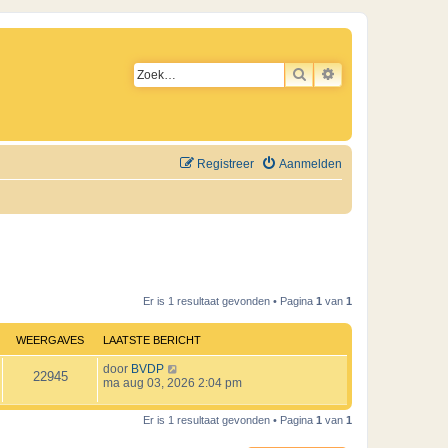
ZOEK
UITGEBREID ZO
Registreer
Aanmelden
Er is 1 resultaat gevonden • Pagina
1
van
1
WEERGAVES
LAATSTE BERICHT
L
door
BVDP
W
22945
a
ma aug 03, 2026 2:04 pm
a
e
t
Er is 1 resultaat gevonden • Pagina
1
van
1
s
e
t