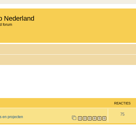
b Nederland
d forum
REACTIES
R
75
s en projecten
1
2
3
4
5
6
e
a