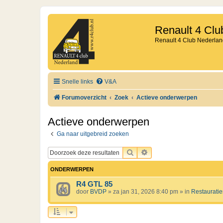
Renault 4 Clu
Renault 4 Club Nederlan
Snelle links
V&A
Forumoverzicht
Zoek
Actieve onderwerpen
Actieve onderwerpen
Ga naar uitgebreid zoeken
ZOEK
UITGEBREID ZOEKEN
ONDERWERPEN
R4 GTL 85
door
BVDP
»
za jan 31, 2026 8:40 pm
» in
Restauratie