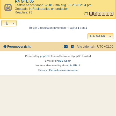
R4 GTL 85
Laatste bericht door
BVDP
«
ma aug 03, 2026 2:04 pm
Geplaatst in
Restauraties en projecten
Reacties:
75
1
2
3
4
5
6
Er zijn 2 resultaten gevonden • Pagina
1
van
1
GA NAAR
Forumoverzicht
Alle tijden zijn
UTC+02:00
Powered by
phpBB
® Forum Software © phpBB Limited
Style by
phpBB Spain
Nederlandse vertaling door
phpBB.nl
.
Privacy
|
Gebruikersvoorwaarden