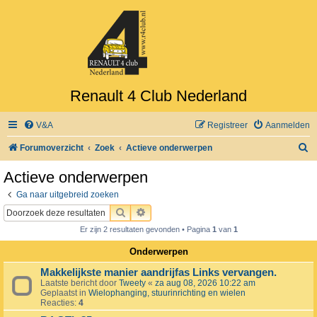
Renault 4 Club Nederland
V&A
Registreer
Aanmelden
Z
Forumoverzicht
Zoek
Actieve onderwerpen
o
Actieve onderwerpen
e
Ga naar uitgebreid zoeken
k
ZOEK
UITGEBREID ZOEKEN
Er zijn 2 resultaten gevonden • Pagina
1
van
1
Onderwerpen
Makkelijkste manier aandrijfas Links vervangen.
Laatste bericht door
Tweety
«
za aug 08, 2026 10:22 am
Geplaatst in
Wielophanging, stuurinrichting en wielen
Reacties:
4