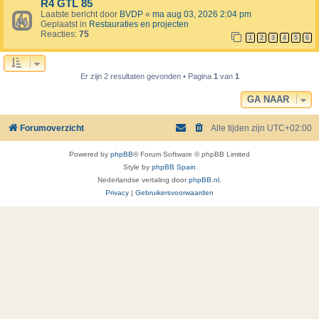
R4 GTL 85
Laatste bericht door
BVDP
«
ma aug 03, 2026 2:04 pm
Geplaatst in
Restauraties en projecten
Reacties:
75
1
2
3
4
5
6
Er zijn 2 resultaten gevonden • Pagina
1
van
1
GA NAAR
Forumoverzicht
Alle tijden zijn
UTC+02:00
Powered by
phpBB
® Forum Software © phpBB Limited
Style by
phpBB Spain
Nederlandse vertaling door
phpBB.nl
.
Privacy
|
Gebruikersvoorwaarden