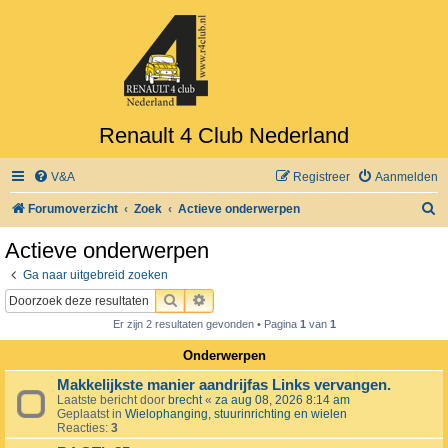
Renault 4 Club Nederland
V&A
Registreer
Aanmelden
Z
Forumoverzicht
Zoek
Actieve onderwerpen
o
Actieve onderwerpen
e
Ga naar uitgebreid zoeken
k
ZOEK
UITGEBREID ZOEKEN
Er zijn 2 resultaten gevonden • Pagina
1
van
1
Onderwerpen
Makkelijkste manier aandrijfas Links vervangen.
Laatste bericht door
brecht
«
za aug 08, 2026 8:14 am
Geplaatst in
Wielophanging, stuurinrichting en wielen
Reacties:
3