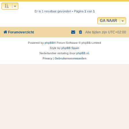
Er is 1 resultaat gevonden • Pagina
1
van
1
GA NAAR
Forumoverzicht
Alle tijden zijn
UTC+02:00
Powered by
phpBB
® Forum Software © phpBB Limited
Style by
phpBB Spain
Nederlandse vertaling door
phpBB.nl
.
Privacy
|
Gebruikersvoorwaarden