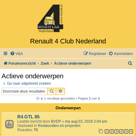
Renault 4 Club Nederland
V&A
Registreer
Aanmelden
Z
Forumoverzicht
Zoek
Actieve onderwerpen
o
Actieve onderwerpen
e
Ga naar uitgebreid zoeken
k
ZOEK
UITGEBREID ZOEKEN
Er is 1 resultaat gevonden • Pagina
1
van
1
Onderwerpen
R4 GTL 85
Laatste bericht door
BVDP
«
ma aug 03, 2026 2:04 pm
Geplaatst in
Restauraties en projecten
Reacties:
75
1
2
3
4
5
6