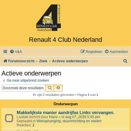
Renault 4 Club Nederland
V&A
Registreer
Aanmelden
Z
Forumoverzicht
Zoek
Actieve onderwerpen
o
Actieve onderwerpen
e
Ga naar uitgebreid zoeken
k
ZOEK
UITGEBREID ZOEKEN
Er zijn 2 resultaten gevonden • Pagina
1
van
1
Onderwerpen
Makkelijkste manier aandrijfas Links vervangen.
Laatste bericht door
Hanz
«
vr aug 07, 2026 5:45 pm
Geplaatst in
Wielophanging, stuurinrichting en wielen
Reacties:
2