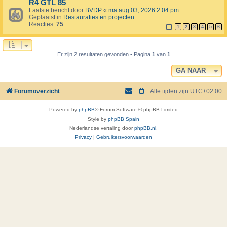
R4 GTL 85
Laatste bericht door
BVDP
«
ma aug 03, 2026 2:04 pm
Geplaatst in
Restauraties en projecten
Reacties:
75
1
2
3
4
5
6
Er zijn 2 resultaten gevonden • Pagina
1
van
1
GA NAAR
Forumoverzicht
Alle tijden zijn
UTC+02:00
Powered by
phpBB
® Forum Software © phpBB Limited
Style by
phpBB Spain
Nederlandse vertaling door
phpBB.nl
.
Privacy
|
Gebruikersvoorwaarden