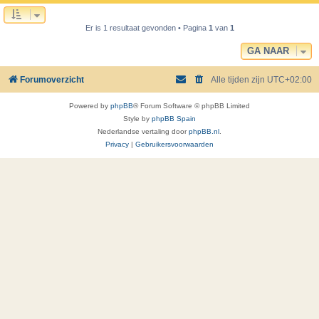
Er is 1 resultaat gevonden • Pagina
1
van
1
GA NAAR
Forumoverzicht
Alle tijden zijn
UTC+02:00
Powered by
phpBB
® Forum Software © phpBB Limited
Style by
phpBB Spain
Nederlandse vertaling door
phpBB.nl
.
Privacy
|
Gebruikersvoorwaarden