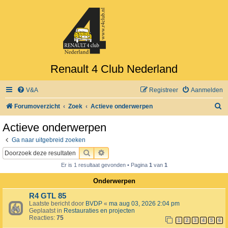
Renault 4 Club Nederland
V&A
Registreer
Aanmelden
Z
Forumoverzicht
Zoek
Actieve onderwerpen
o
Actieve onderwerpen
e
Ga naar uitgebreid zoeken
k
ZOEK
UITGEBREID ZOEKEN
Er is 1 resultaat gevonden • Pagina
1
van
1
Onderwerpen
R4 GTL 85
Laatste bericht door
BVDP
«
ma aug 03, 2026 2:04 pm
Geplaatst in
Restauraties en projecten
Reacties:
75
1
2
3
4
5
6