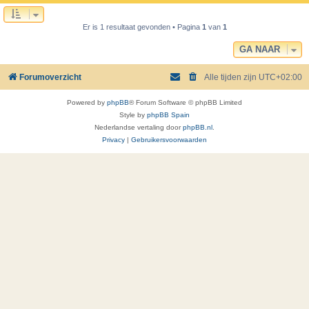
Er is 1 resultaat gevonden • Pagina
1
van
1
GA NAAR
Forumoverzicht
Alle tijden zijn
UTC+02:00
Powered by
phpBB
® Forum Software © phpBB Limited
Style by
phpBB Spain
Nederlandse vertaling door
phpBB.nl
.
Privacy
|
Gebruikersvoorwaarden