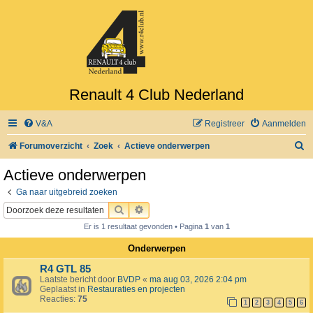
Renault 4 Club Nederland
V&A
Registreer
Aanmelden
Z
Forumoverzicht
Zoek
Actieve onderwerpen
o
Actieve onderwerpen
e
Ga naar uitgebreid zoeken
k
ZOEK
UITGEBREID ZOEKEN
Er is 1 resultaat gevonden • Pagina
1
van
1
Onderwerpen
R4 GTL 85
Laatste bericht door
BVDP
«
ma aug 03, 2026 2:04 pm
Geplaatst in
Restauraties en projecten
Reacties:
75
1
2
3
4
5
6